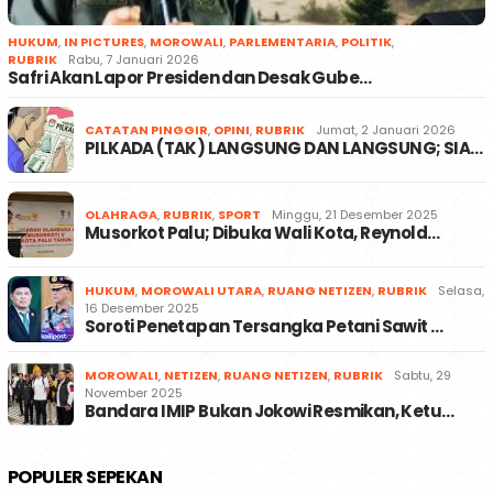
HUKUM
,
IN PICTURES
,
MOROWALI
,
PARLEMENTARIA
,
POLITIK
,
RUBRIK
Rabu, 7 Januari 2026
Safri Akan Lapor Presiden dan Desak Gube…
CATATAN PINGGIR
,
OPINI
,
RUBRIK
Jumat, 2 Januari 2026
PILKADA (TAK) LANGSUNG DAN LANGSUNG; SIA…
OLAHRAGA
,
RUBRIK
,
SPORT
Minggu, 21 Desember 2025
Musorkot Palu; Dibuka Wali Kota, Reynold…
HUKUM
,
MOROWALI UTARA
,
RUANG NETIZEN
,
RUBRIK
Selasa,
16 Desember 2025
Soroti Penetapan Tersangka Petani Sawit …
MOROWALI
,
NETIZEN
,
RUANG NETIZEN
,
RUBRIK
Sabtu, 29
November 2025
Bandara IMIP Bukan Jokowi Resmikan, Ketu…
POPULER SEPEKAN