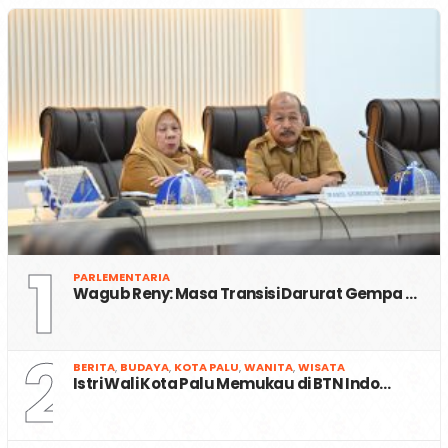
1
PARLEMENTARIA
Wagub Reny: Masa Transisi Darurat Gempa …
2
BERITA
,
BUDAYA
,
KOTA PALU
,
WANITA
,
WISATA
Istri Wali Kota Palu Memukau di BTN Indo…