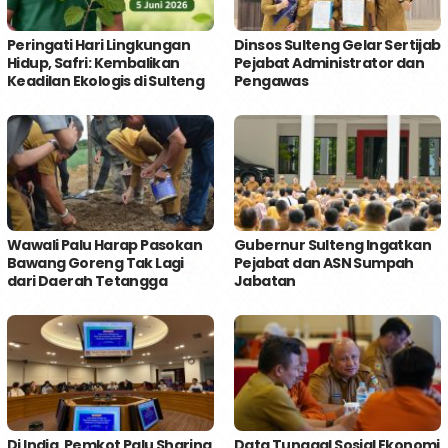
Peringati Hari Lingkungan
Dinsos Sulteng Gelar Sertijab
Hidup, Safri: Kembalikan
Pejabat Administrator dan
Keadilan Ekologis di Sulteng
Pengawas
Wawali Palu Harap Pasokan
Gubernur Sulteng Ingatkan
Bawang Goreng Tak Lagi
Pejabat dan ASN Sumpah
dari Daerah Tetangga
Jabatan
Di India, Pemkot Palu Sharing
Data Tunggal Sosial Ekonomi