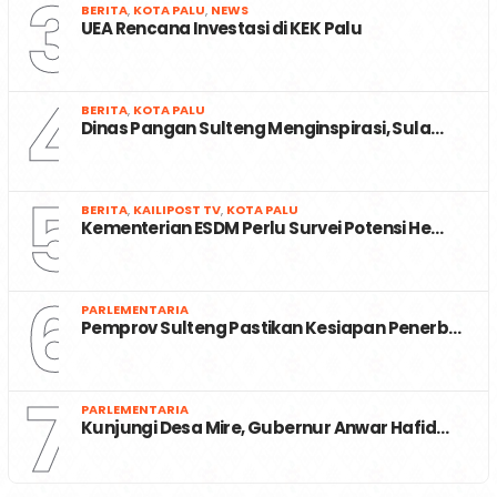
3
BERITA
,
KOTA PALU
,
NEWS
UEA Rencana Investasi di KEK Palu
4
BERITA
,
KOTA PALU
Dinas Pangan Sulteng Menginspirasi, Sula…
5
BERITA
,
KAILIPOST TV
,
KOTA PALU
Kementerian ESDM Perlu Survei Potensi He…
6
PARLEMENTARIA
Pemprov Sulteng Pastikan Kesiapan Penerb…
7
PARLEMENTARIA
Kunjungi Desa Mire, Gubernur Anwar Hafid…