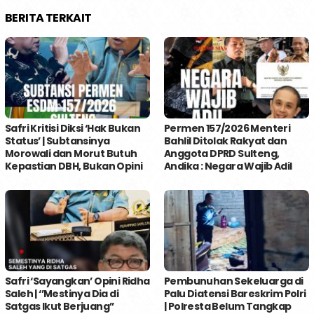
BERITA TERKAIT
Safri Kritisi Diksi ‘Hak Bukan
Permen 157/2026 Menteri
Status’ | Subtansinya
Bahlil Ditolak Rakyat dan
Morowali dan Morut Butuh
Anggota DPRD Sulteng,
Kepastian DBH, Bukan Opini
Andika : Negara Wajib Adil
Safri ‘Sayangkan’ Opini Ridha
Pembunuhan Sekeluarga di
Saleh | ‘’Mestinya Dia di
Palu Diatensi Bareskrim Polri
Satgas Ikut Berjuang’’
| Polresta Belum Tangkap