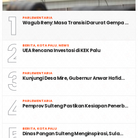
1
PARLEMENTARIA
Wagub Reny: Masa Transisi Darurat Gempa …
2
BERITA
,
KOTA PALU
,
NEWS
UEA Rencana Investasi di KEK Palu
3
PARLEMENTARIA
Kunjungi Desa Mire, Gubernur Anwar Hafid…
4
PARLEMENTARIA
Pemprov Sulteng Pastikan Kesiapan Penerb…
5
BERITA
,
KOTA PALU
Dinas Pangan Sulteng Menginspirasi, Sula…