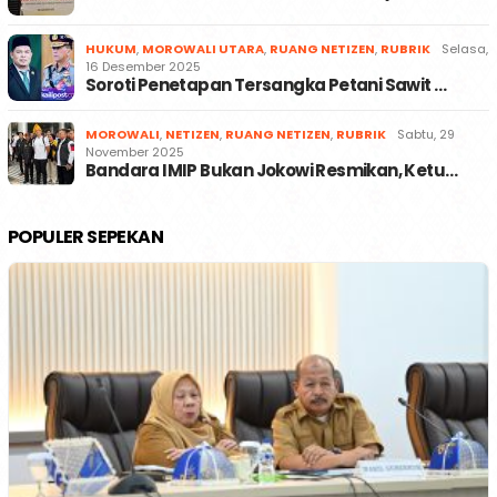
HUKUM
,
MOROWALI UTARA
,
RUANG NETIZEN
,
RUBRIK
Selasa,
16 Desember 2025
Soroti Penetapan Tersangka Petani Sawit …
MOROWALI
,
NETIZEN
,
RUANG NETIZEN
,
RUBRIK
Sabtu, 29
November 2025
Bandara IMIP Bukan Jokowi Resmikan, Ketu…
POPULER SEPEKAN