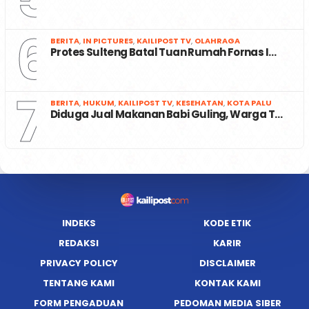
6
BERITA
,
IN PICTURES
,
KAILIPOST TV
,
OLAHRAGA
Protes Sulteng Batal Tuan Rumah Fornas I…
7
BERITA
,
HUKUM
,
KAILIPOST TV
,
KESEHATAN
,
KOTA PALU
Diduga Jual Makanan Babi Guling, Warga T…
INDEKS
KODE ETIK
REDAKSI
KARIR
PRIVACY POLICY
DISCLAIMER
TENTANG KAMI
KONTAK KAMI
FORM PENGADUAN
PEDOMAN MEDIA SIBER