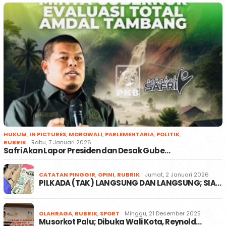
HUKUM
,
IN PICTURES
,
MOROWALI
,
PARLEMENTARIA
,
POLITIK
,
RUBRIK
Rabu, 7 Januari 2026
Safri Akan Lapor Presiden dan Desak Gube…
CATATAN PINGGIR
,
OPINI
,
RUBRIK
Jumat, 2 Januari 2026
PILKADA (TAK) LANGSUNG DAN LANGSUNG; SIA…
OLAHRAGA
,
RUBRIK
,
SPORT
Minggu, 21 Desember 2025
Musorkot Palu; Dibuka Wali Kota, Reynold…