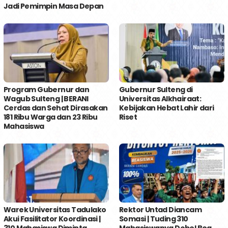
Jadi Pemimpin Masa Depan
Program Gubernur dan
Gubernur Sulteng di
Wagub Sulteng | BERANI
Universitas Alkhairaat:
Cerdas dan Sehat Dirasakan
Kebijakan Hebat Lahir dari
181 Ribu Warga dan 23 Ribu
Riset
Mahasiswa
Warek Universitas Tadulako
Rektor Untad Diancam
Akui Fasilitator Koordinasi |
Somasi | Tuding 310
310 Mahasiswa Diminta
Mahasiswanya Dobel Bea