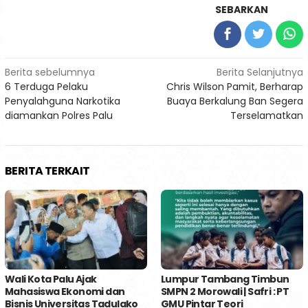
SEBARKAN
Navigasi
Berita sebelumnya
Berita Selanjutnya
6 Terduga Pelaku
Chris Wilson Pamit, Berharap
pos
Penyalahguna Narkotika
Buaya Berkalung Ban Segera
diamankan Polres Palu
Terselamatkan
BERITA TERKAIT
Wali Kota Palu Ajak
Lumpur Tambang Timbun
Mahasiswa Ekonomi dan
SMPN 2 Morowali | Safri : PT
Bisnis Universitas Tadulako
GMU Pintar Teori