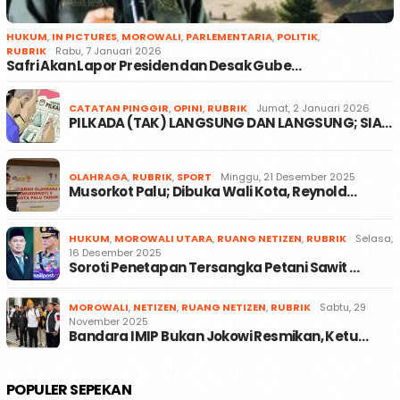
HUKUM
,
IN PICTURES
,
MOROWALI
,
PARLEMENTARIA
,
POLITIK
,
RUBRIK
Rabu, 7 Januari 2026
Safri Akan Lapor Presiden dan Desak Gube…
CATATAN PINGGIR
,
OPINI
,
RUBRIK
Jumat, 2 Januari 2026
PILKADA (TAK) LANGSUNG DAN LANGSUNG; SIA…
OLAHRAGA
,
RUBRIK
,
SPORT
Minggu, 21 Desember 2025
Musorkot Palu; Dibuka Wali Kota, Reynold…
HUKUM
,
MOROWALI UTARA
,
RUANG NETIZEN
,
RUBRIK
Selasa,
16 Desember 2025
Soroti Penetapan Tersangka Petani Sawit …
MOROWALI
,
NETIZEN
,
RUANG NETIZEN
,
RUBRIK
Sabtu, 29
November 2025
Bandara IMIP Bukan Jokowi Resmikan, Ketu…
POPULER SEPEKAN