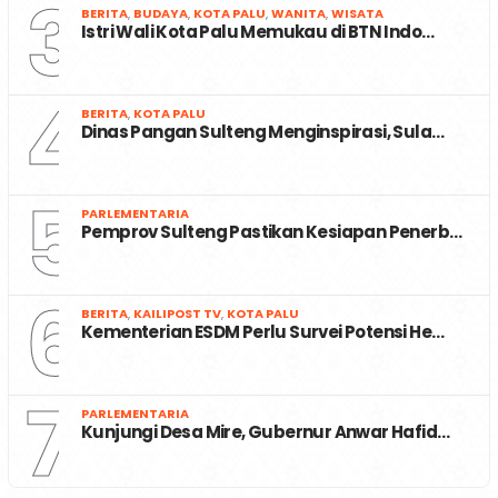
3
BERITA
,
BUDAYA
,
KOTA PALU
,
WANITA
,
WISATA
Istri Wali Kota Palu Memukau di BTN Indo…
4
BERITA
,
KOTA PALU
Dinas Pangan Sulteng Menginspirasi, Sula…
5
PARLEMENTARIA
Pemprov Sulteng Pastikan Kesiapan Penerb…
6
BERITA
,
KAILIPOST TV
,
KOTA PALU
Kementerian ESDM Perlu Survei Potensi He…
7
PARLEMENTARIA
Kunjungi Desa Mire, Gubernur Anwar Hafid…