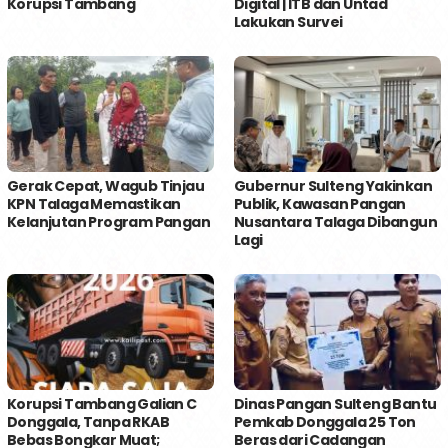
Korupsi Tambang
Digital | ITB dan Untad
Lakukan Survei
Gerak Cepat, Wagub Tinjau
Gubernur Sulteng Yakinkan
KPN Talaga Memastikan
Publik, Kawasan Pangan
Kelanjutan Program Pangan
Nusantara Talaga Dibangun
Lagi
Korupsi Tambang Galian C
Dinas Pangan Sulteng Bantu
Donggala, Tanpa RKAB
Pemkab Donggala 25 Ton
Bebas Bongkar Muat;
Beras dari Cadangan