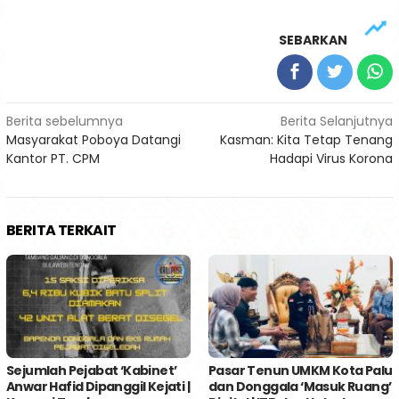
SEBARKAN
Navigasi
Berita sebelumnya
Berita Selanjutnya
Masyarakat Poboya Datangi
Kasman: Kita Tetap Tenang
pos
Kantor PT. CPM
Hadapi Virus Korona
BERITA TERKAIT
Sejumlah Pejabat ‘Kabinet’
Pasar Tenun UMKM Kota Palu
Anwar Hafid Dipanggil Kejati |
dan Donggala ‘Masuk Ruang’