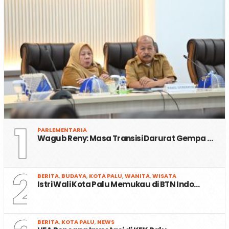
1
PARLEMENTARIA
Wagub Reny: Masa Transisi Darurat Gempa …
2
BERITA
,
BUDAYA
,
KOTA PALU
,
WANITA
,
WISATA
Istri Wali Kota Palu Memukau di BTN Indo…
BERITA
,
KOTA PALU
,
NEWS