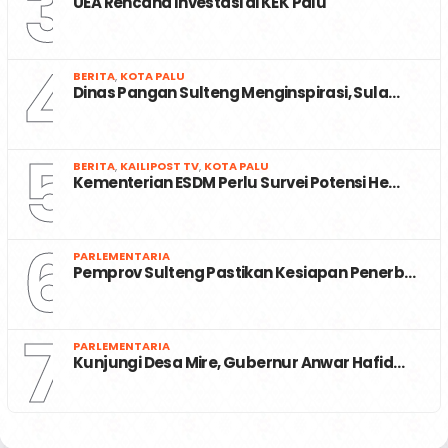
3
UEA Rencana Investasi di KEK Palu
4
BERITA
,
KOTA PALU
Dinas Pangan Sulteng Menginspirasi, Sula…
5
BERITA
,
KAILIPOST TV
,
KOTA PALU
Kementerian ESDM Perlu Survei Potensi He…
6
PARLEMENTARIA
Pemprov Sulteng Pastikan Kesiapan Penerb…
7
PARLEMENTARIA
Kunjungi Desa Mire, Gubernur Anwar Hafid…