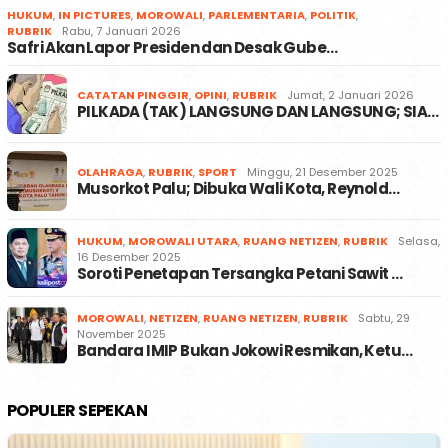
HUKUM
,
IN PICTURES
,
MOROWALI
,
PARLEMENTARIA
,
POLITIK
,
RUBRIK
Rabu, 7 Januari 2026
Safri Akan Lapor Presiden dan Desak Gube…
CATATAN PINGGIR
,
OPINI
,
RUBRIK
Jumat, 2 Januari 2026
PILKADA (TAK) LANGSUNG DAN LANGSUNG; SIA…
OLAHRAGA
,
RUBRIK
,
SPORT
Minggu, 21 Desember 2025
Musorkot Palu; Dibuka Wali Kota, Reynold…
HUKUM
,
MOROWALI UTARA
,
RUANG NETIZEN
,
RUBRIK
Selasa,
16 Desember 2025
Soroti Penetapan Tersangka Petani Sawit …
MOROWALI
,
NETIZEN
,
RUANG NETIZEN
,
RUBRIK
Sabtu, 29
November 2025
Bandara IMIP Bukan Jokowi Resmikan, Ketu…
POPULER SEPEKAN