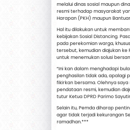
melalui dinas sosial maupun din
resmi terhadap masyarakat yan
Harapan (PKH) maupun Bantuan
Hal itu dilakukan untuk memba
kebijakan Sosial Distancing. P
pada perekomian warga, khususn
tersebut, kemudian diajukan ke 
untuk menemukan solusi bersa
“Ini kan dalam menghadapi bu
penghasilan tidak ada, apalagi p
fikirkan bersama. Olehnya sa
pendataan resmi, kemudian diaju
tutur Ketua DPRD Parimo Sayutin
Selain itu, Pemda diharap pent
agar tidak terjadi kekurangan
ramadhan.***