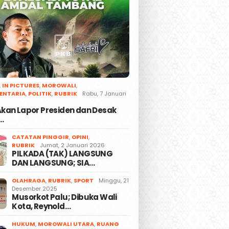
,
IN PICTURES
,
MOROWALI
,
ENTARIA
,
POLITIK
,
RUBRIK
Rabu, 7 Januari
 Akan Lapor Presiden dan Desak
…
CATATAN PINGGIR
,
OPINI
,
RUBRIK
Jumat, 2 Januari 2026
PILKADA (TAK) LANGSUNG
DAN LANGSUNG; SIA…
OLAHRAGA
,
RUBRIK
,
SPORT
Minggu, 21
Desember 2025
Musorkot Palu; Dibuka Wali
Kota, Reynold…
HUKUM
,
MOROWALI UTARA
,
RUANG