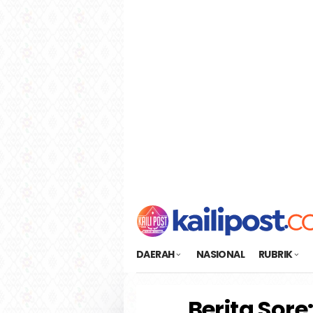
Loncat
tutup
ke
konten
DAERAH
NASIONAL
RUBRIK
Berita Sor