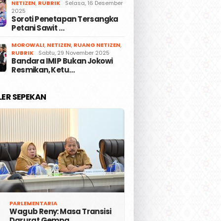
NETIZEN
,
RUBRIK
Selasa, 16 Desember
2025
Soroti Penetapan Tersangka
Petani Sawit …
MOROWALI
,
NETIZEN
,
RUANG NETIZEN
,
RUBRIK
Sabtu, 29 November 2025
Bandara IMIP Bukan Jokowi
Resmikan, Ketu…
LER SEPEKAN
PARLEMENTARIA
Wagub Reny: Masa Transisi
Darurat Gempa …