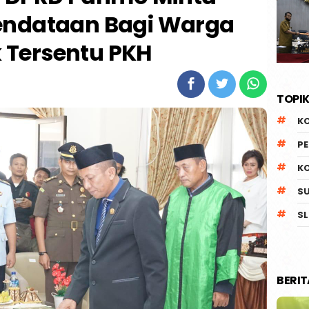
endataan Bagi Warga
 Tersentu PKH
TOPIK
K
P
K
S
SL
BERI