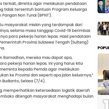
as terkait, diminta agar melakukan pendataan
g tidak tersentuh bantuan Program Keluarga
 Pangan Non Tunai (BPNT).
ntu masyarakat miskin yang terdampak dari
asalnya, selama masa tanggap Covid-19 berimbas
ya para pekerja harian lepas. Hasil pendataan
Pemerintah Provinsi Sulawesi Tengah (Sulteng)
POPU
ma.
lan Ramadhan, mereka mau dapat apa,
ara pekerja harian lepas. Ini yang harus kita
ya meminta kepada Pemda agar melakukan
kan ke Provinsi dan seperti apa jalan keluarnya,”
 Budianto, Selasa (7/4).
ing memperhatikan ketersediaan logistik daerah
1
 Sembako ditengah masyarakat menghadapi bulan