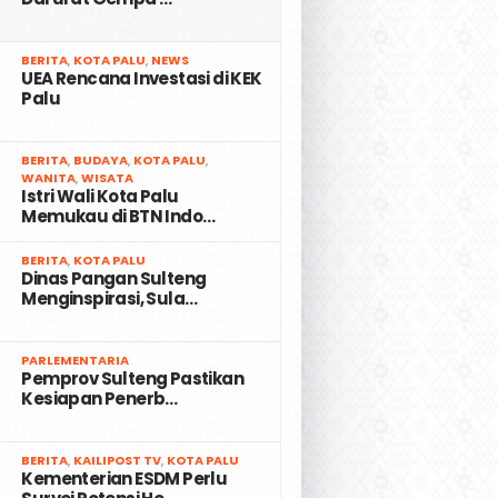
2
BERITA
,
KOTA PALU
,
NEWS
UEA Rencana Investasi di KEK
Palu
3
BERITA
,
BUDAYA
,
KOTA PALU
,
WANITA
,
WISATA
Istri Wali Kota Palu
Memukau di BTN Indo…
4
BERITA
,
KOTA PALU
Dinas Pangan Sulteng
Menginspirasi, Sula…
5
PARLEMENTARIA
Pemprov Sulteng Pastikan
Kesiapan Penerb…
6
BERITA
,
KAILIPOST TV
,
KOTA PALU
Kementerian ESDM Perlu