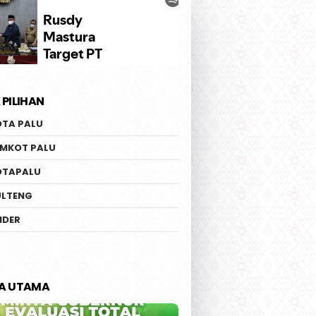
 PILIHAN
OTA PALU
EMKOT PALU
OTAPALU
ULTENG
IDER
TA UTAMA