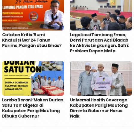
Catatan Kritis ‘Bumi
Legalisasi Tambang Emas,
Khatulistiwa’ 24 Tahun
Demi Perut dan Aksi Biadab
Parimo: Pangan atau Emas?
ke Aktivis Lingkungan, Safri:
Problem Depan Mata
Lomba Berani ‘Makan Durian
Universal Health Coverage
Satu Ton’ Digelar di
Kabupaten Parigi Moutong
Kabupaten Parigi Moutong
Diminta Gubernur Harus
Dibuka Gubernur
Naik