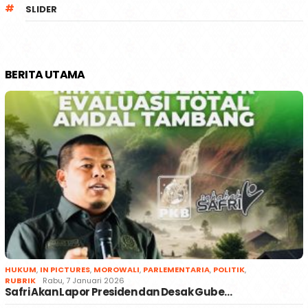
SLIDER
BERITA UTAMA
HUKUM
,
IN PICTURES
,
MOROWALI
,
PARLEMENTARIA
,
POLITIK
,
RUBRIK
Rabu, 7 Januari 2026
Safri Akan Lapor Presiden dan Desak Gube…