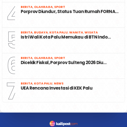
4
BERITA
,
OLAHRAGA
,
SPORT
Porprov Diundur, Status Tuan Rumah FORNA…
5
BERITA
,
BUDAYA
,
KOTA PALU
,
WANITA
,
WISATA
Istri Wali Kota Palu Memukau di BTN Indo…
6
BERITA
,
OLAHRAGA
,
SPORT
Dicekik Fiskal, Porprov Sulteng 2026 Diu…
7
BERITA
,
KOTA PALU
,
NEWS
UEA Rencana Investasi di KEK Palu