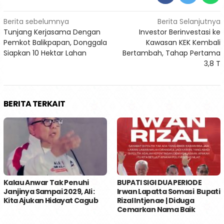
Navigasi
Berita sebelumnya
Berita Selanjutnya
Tunjang Kerjasama Dengan
Investor Berinvestasi ke
pos
Pemkot Balikpapan, Donggala
Kawasan KEK Kembali
Siapkan 10 Hektar Lahan
Bertambah, Tahap Pertama
3,8 T
BERITA TERKAIT
Kalau Anwar Tak Penuhi
BUPATI SIGI DUA PERIODE
Janjinya Sampai 2029, Ali :
Irwan Lapatta Somasi Bupati
Kita Ajukan Hidayat Cagub
Rizal Intjenae | Diduga
Cemarkan Nama Baik