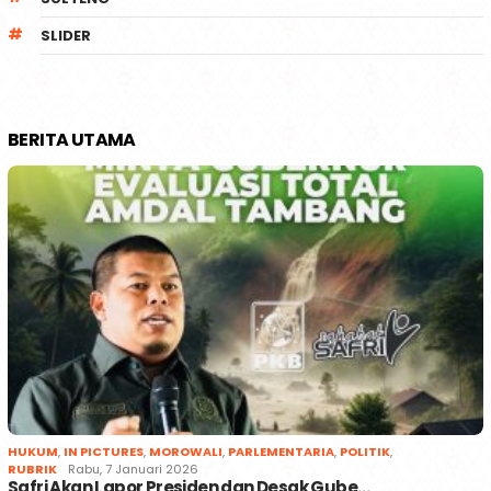
SLIDER
BERITA UTAMA
HUKUM
,
IN PICTURES
,
MOROWALI
,
PARLEMENTARIA
,
POLITIK
,
RUBRIK
Rabu, 7 Januari 2026
Safri Akan Lapor Presiden dan Desak Gube…