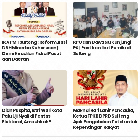
IKA PMII Sulteng : Reformulasi
KPU dan Bawaslu Kunjungi
DBH Minerba Keharusan |
PSI, Pastikan Ikut Pemilu di
Demi Keadilan Fiskal Pusat
Sulteng
dan Daerah
Diah Puspita, Istri Wali Kota
Maknai Hari Lahir Pancasila,
Palu Uji Nyali di Pentas
Ketua FPKB DPRD Sulteng
Elektoral, Ampuhkah?
Ajak Pengabdian Total untuk
Kepentingan Rakyat