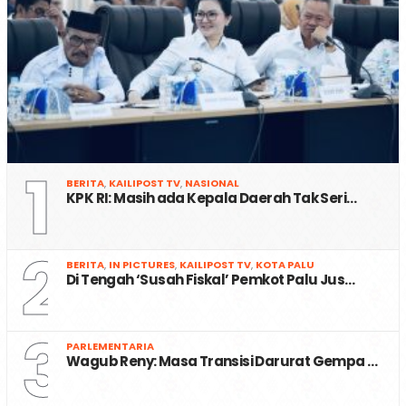
1
BERITA
,
KAILIPOST TV
,
NASIONAL
KPK RI: Masih ada Kepala Daerah Tak Seri…
2
BERITA
,
IN PICTURES
,
KAILIPOST TV
,
KOTA PALU
Di Tengah ‘Susah Fiskal’ Pemkot Palu Jus…
3
PARLEMENTARIA
Wagub Reny: Masa Transisi Darurat Gempa …