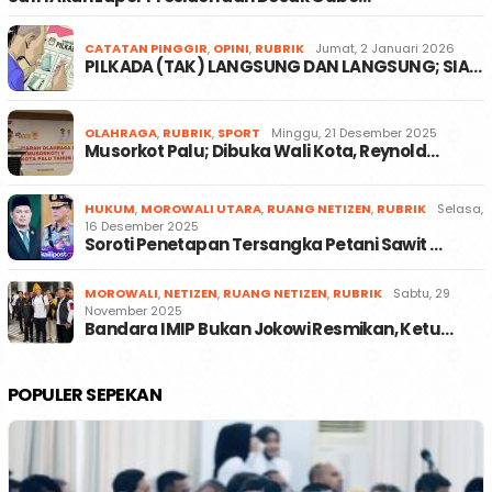
CATATAN PINGGIR
,
OPINI
,
RUBRIK
Jumat, 2 Januari 2026
PILKADA (TAK) LANGSUNG DAN LANGSUNG; SIA…
OLAHRAGA
,
RUBRIK
,
SPORT
Minggu, 21 Desember 2025
Musorkot Palu; Dibuka Wali Kota, Reynold…
HUKUM
,
MOROWALI UTARA
,
RUANG NETIZEN
,
RUBRIK
Selasa,
16 Desember 2025
Soroti Penetapan Tersangka Petani Sawit …
MOROWALI
,
NETIZEN
,
RUANG NETIZEN
,
RUBRIK
Sabtu, 29
November 2025
Bandara IMIP Bukan Jokowi Resmikan, Ketu…
POPULER SEPEKAN