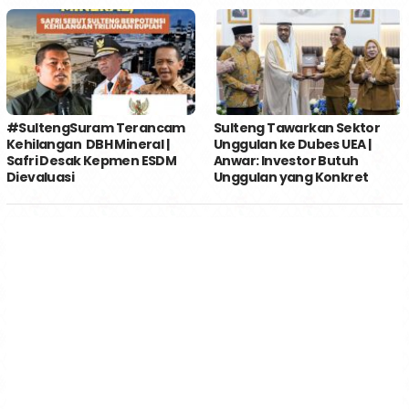
#SultengSuram Terancam
Sulteng Tawarkan Sektor
Kehilangan DBH Mineral |
Unggulan ke Dubes UEA |
Safri Desak Kepmen ESDM
Anwar: Investor Butuh
Dievaluasi
Unggulan yang Konkret