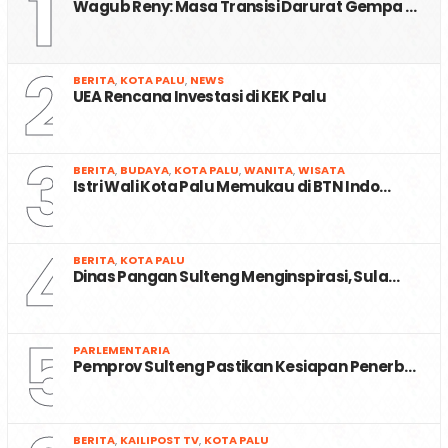
1
Wagub Reny: Masa Transisi Darurat Gempa …
2
BERITA
,
KOTA PALU
,
NEWS
UEA Rencana Investasi di KEK Palu
3
BERITA
,
BUDAYA
,
KOTA PALU
,
WANITA
,
WISATA
Istri Wali Kota Palu Memukau di BTN Indo…
4
BERITA
,
KOTA PALU
Dinas Pangan Sulteng Menginspirasi, Sula…
5
PARLEMENTARIA
Pemprov Sulteng Pastikan Kesiapan Penerb…
BERITA
,
KAILIPOST TV
,
KOTA PALU