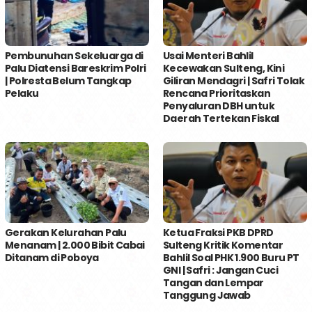
Pembunuhan Sekeluarga di
Usai Menteri Bahlil
Palu Diatensi Bareskrim Polri
Kecewakan Sulteng, Kini
| Polresta Belum Tangkap
Giliran Mendagri | Safri Tolak
Pelaku
Rencana Prioritaskan
Penyaluran DBH untuk
Daerah Tertekan Fiskal
Gerakan Kelurahan Palu
Ketua Fraksi PKB DPRD
Menanam | 2.000 Bibit Cabai
Sulteng Kritik Komentar
Ditanam di Poboya
Bahlil Soal PHK 1.900 Buru PT
GNI | Safri : Jangan Cuci
Tangan dan Lempar
Tanggung Jawab