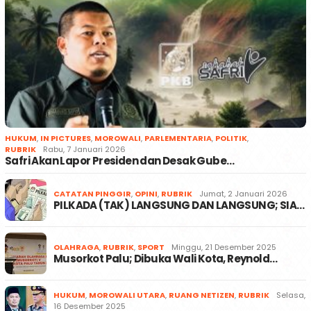
HUKUM
,
IN PICTURES
,
MOROWALI
,
PARLEMENTARIA
,
POLITIK
,
RUBRIK
Rabu, 7 Januari 2026
Safri Akan Lapor Presiden dan Desak Gube…
CATATAN PINGGIR
,
OPINI
,
RUBRIK
Jumat, 2 Januari 2026
PILKADA (TAK) LANGSUNG DAN LANGSUNG; SIA…
OLAHRAGA
,
RUBRIK
,
SPORT
Minggu, 21 Desember 2025
Musorkot Palu; Dibuka Wali Kota, Reynold…
HUKUM
,
MOROWALI UTARA
,
RUANG NETIZEN
,
RUBRIK
Selasa,
16 Desember 2025