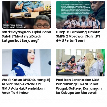
Safri ‘Sayangkan’ Opini Ridha
Lumpur Tambang Timbun
Saleh | ‘’Mestinya Dia di
SMPN 2 Morowali | Safri : PT
Satgas Ikut Berjuang’’
GMU Pintar Teori
Wakil Ketua DPRD Sulteng, Hj
Pastikan Sarana dan SDM
Arnila : Stop Aktivitas PT
Pendukung BERANI Sehat,
GMU, Ada Hak Pendidikan
Wagub Sulteng Kunjungan
Anak Tertimbun
ke Kabupaten Morowali