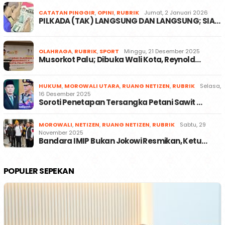
CATATAN PINGGIR
,
OPINI
,
RUBRIK
Jumat, 2 Januari 2026
PILKADA (TAK) LANGSUNG DAN LANGSUNG; SIA…
OLAHRAGA
,
RUBRIK
,
SPORT
Minggu, 21 Desember 2025
Musorkot Palu; Dibuka Wali Kota, Reynold…
HUKUM
,
MOROWALI UTARA
,
RUANG NETIZEN
,
RUBRIK
Selasa,
16 Desember 2025
Soroti Penetapan Tersangka Petani Sawit …
MOROWALI
,
NETIZEN
,
RUANG NETIZEN
,
RUBRIK
Sabtu, 29
November 2025
Bandara IMIP Bukan Jokowi Resmikan, Ketu…
POPULER SEPEKAN