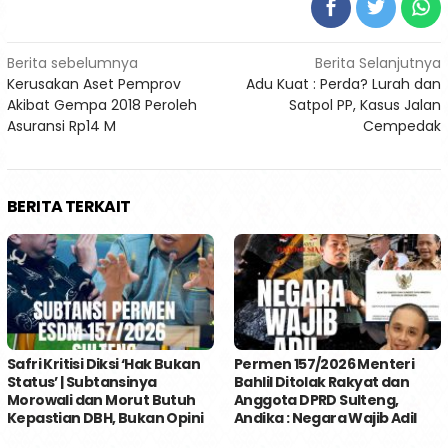
Navigasi
Berita sebelumnya
Berita Selanjutnya
Kerusakan Aset Pemprov
Adu Kuat : Perda? Lurah dan
pos
Akibat Gempa 2018 Peroleh
Satpol PP, Kasus Jalan
Asuransi Rp14 M
Cempedak
BERITA TERKAIT
Safri Kritisi Diksi ‘Hak Bukan
Permen 157/2026 Menteri
Status’ | Subtansinya
Bahlil Ditolak Rakyat dan
Morowali dan Morut Butuh
Anggota DPRD Sulteng,
Kepastian DBH, Bukan Opini
Andika : Negara Wajib Adil