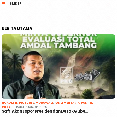
SLIDER
BERITA UTAMA
HUKUM
,
IN PICTURES
,
MOROWALI
,
PARLEMENTARIA
,
POLITIK
,
RUBRIK
Rabu, 7 Januari 2026
Safri Akan Lapor Presiden dan Desak Gube…