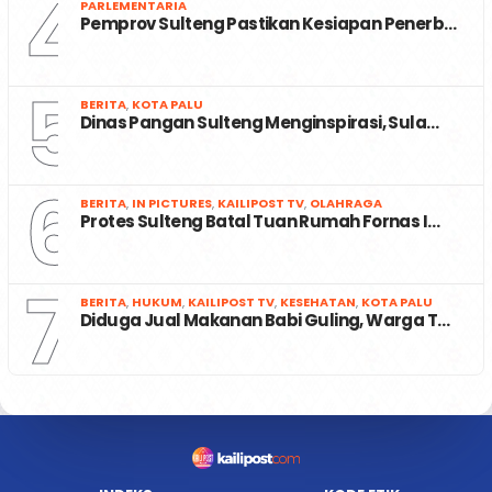
4
PARLEMENTARIA
Pemprov Sulteng Pastikan Kesiapan Penerb…
5
BERITA
,
KOTA PALU
Dinas Pangan Sulteng Menginspirasi, Sula…
6
BERITA
,
IN PICTURES
,
KAILIPOST TV
,
OLAHRAGA
Protes Sulteng Batal Tuan Rumah Fornas I…
7
BERITA
,
HUKUM
,
KAILIPOST TV
,
KESEHATAN
,
KOTA PALU
Diduga Jual Makanan Babi Guling, Warga T…