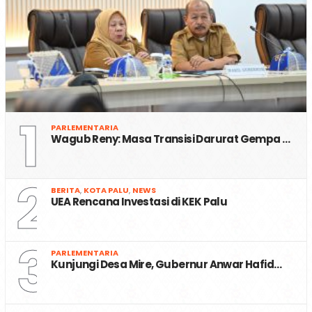
1
PARLEMENTARIA
Wagub Reny: Masa Transisi Darurat Gempa …
2
BERITA
,
KOTA PALU
,
NEWS
UEA Rencana Investasi di KEK Palu
3
PARLEMENTARIA
Kunjungi Desa Mire, Gubernur Anwar Hafid…