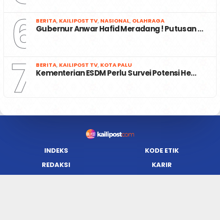
6
BERITA
,
KAILIPOST TV
,
NASIONAL
,
OLAHRAGA
Gubernur Anwar Hafid Meradang ! Putusan …
7
BERITA
,
KAILIPOST TV
,
KOTA PALU
Kementerian ESDM Perlu Survei Potensi He…
INDEKS
KODE ETIK
REDAKSI
KARIR
PRIVACY POLICY
DISCLAIMER
TENTANG KAMI
KONTAK KAMI
FORM PENGADUAN
PEDOMAN MEDIA SIBER