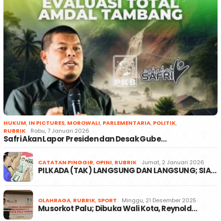
HUKUM
,
IN PICTURES
,
MOROWALI
,
PARLEMENTARIA
,
POLITIK
,
RUBRIK
Rabu, 7 Januari 2026
Safri Akan Lapor Presiden dan Desak Gube…
CATATAN PINGGIR
,
OPINI
,
RUBRIK
Jumat, 2 Januari 2026
PILKADA (TAK) LANGSUNG DAN LANGSUNG; SIA…
OLAHRAGA
,
RUBRIK
,
SPORT
Minggu, 21 Desember 2025
Musorkot Palu; Dibuka Wali Kota, Reynold…