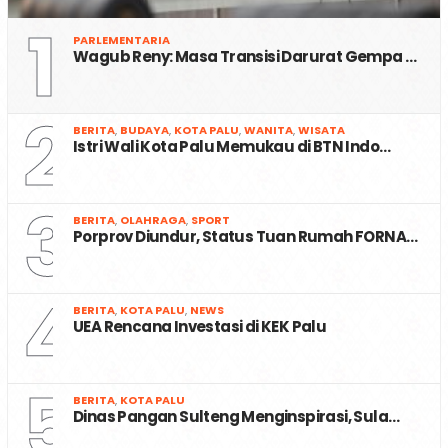
1
PARLEMENTARIA
Wagub Reny: Masa Transisi Darurat Gempa …
2
BERITA
,
BUDAYA
,
KOTA PALU
,
WANITA
,
WISATA
Istri Wali Kota Palu Memukau di BTN Indo…
3
BERITA
,
OLAHRAGA
,
SPORT
Porprov Diundur, Status Tuan Rumah FORNA…
4
BERITA
,
KOTA PALU
,
NEWS
UEA Rencana Investasi di KEK Palu
5
BERITA
,
KOTA PALU
Dinas Pangan Sulteng Menginspirasi, Sula…