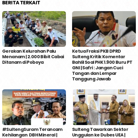
BERITA TERKAIT
Gerakan Kelurahan Palu
Ketua Fraksi PKB DPRD
Menanam | 2.000 Bibit Cabai
Sulteng Kritik Komentar
Ditanam di Poboya
Bahlil Soal PHK 1.900 Buru PT
GNI | Safri : Jangan Cuci
Tangan dan Lempar
Tanggung Jawab
#SultengSuram Terancam
Sulteng Tawarkan Sektor
Kehilangan DBH Mineral |
Unggulan ke Dubes UEA |