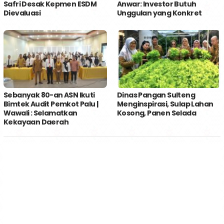
Safri Desak Kepmen ESDM
Anwar: Investor Butuh
Dievaluasi
Unggulan yang Konkret
Sebanyak 80-an ASN Ikuti
Dinas Pangan Sulteng
Bimtek Audit Pemkot Palu |
Menginspirasi, Sulap Lahan
Wawali : Selamatkan
Kosong, Panen Selada
Kekayaan Daerah