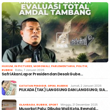
HUKUM
,
IN PICTURES
,
MOROWALI
,
PARLEMENTARIA
,
POLITIK
,
RUBRIK
Rabu, 7 Januari 2026
Safri Akan Lapor Presiden dan Desak Gube…
CATATAN PINGGIR
,
OPINI
,
RUBRIK
Jumat, 2 Januari 2026
PILKADA (TAK) LANGSUNG DAN LANGSUNG; SIA…
OLAHRAGA
,
RUBRIK
,
SPORT
Minggu, 21 Desember 2025
Musorkot Palu; Dibuka Wali Kota, Reynold…