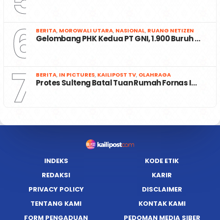
5
6
BERITA
,
MOROWALI UTARA
,
NASIONAL
,
RUANG NETIZEN
Gelombang PHK Kedua PT GNI, 1.900 Buruh …
7
BERITA
,
IN PICTURES
,
KAILIPOST TV
,
OLAHRAGA
Protes Sulteng Batal Tuan Rumah Fornas I…
INDEKS
KODE ETIK
REDAKSI
KARIR
PRIVACY POLICY
DISCLAIMER
TENTANG KAMI
KONTAK KAMI
FORM PENGADUAN
PEDOMAN MEDIA SIBER