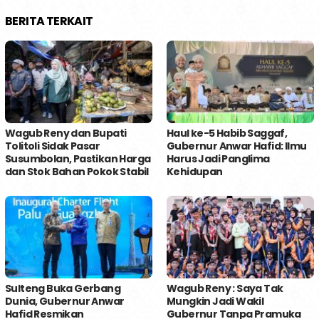
BERITA TERKAIT
Wagub Reny dan Bupati
Haul ke-5 Habib Saggaf,
Tolitoli Sidak Pasar
Gubernur Anwar Hafid: Ilmu
Susumbolan, Pastikan Harga
Harus Jadi Panglima
dan Stok Bahan Pokok Stabil
Kehidupan
Sulteng Buka Gerbang
Wagub Reny : Saya Tak
Dunia, Gubernur Anwar
Mungkin Jadi Wakil
Hafid Resmikan
Gubernur Tanpa Pramuka