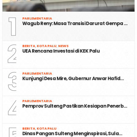
1
PARLEMENTARIA
Wagub Reny: Masa Transisi Darurat Gempa …
2
BERITA
,
KOTA PALU
,
NEWS
UEA Rencana Investasi di KEK Palu
3
PARLEMENTARIA
Kunjungi Desa Mire, Gubernur Anwar Hafid…
4
PARLEMENTARIA
Pemprov Sulteng Pastikan Kesiapan Penerb…
BERITA
,
KOTA PALU
Dinas Pangan Sulteng Menginspirasi, Sula…