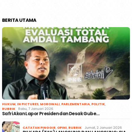
BERITA UTAMA
HUKUM
,
IN PICTURES
,
MOROWALI
,
PARLEMENTARIA
,
POLITIK
,
RUBRIK
Rabu, 7 Januari 2026
Safri Akan Lapor Presiden dan Desak Gube…
CATATAN PINGGIR
,
OPINI
,
RUBRIK
Jumat, 2 Januari 2026