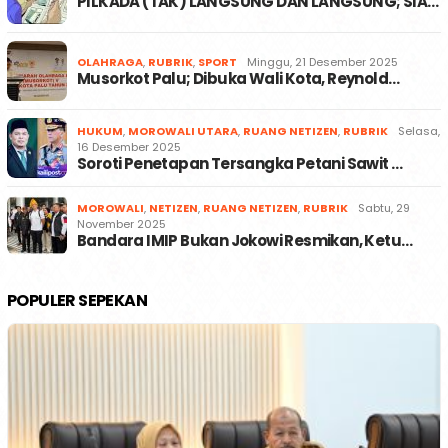
PILKADA (TAK) LANGSUNG DAN LANGSUNG; SIA…
OLAHRAGA
,
RUBRIK
,
SPORT
Minggu, 21 Desember 2025
Musorkot Palu; Dibuka Wali Kota, Reynold…
HUKUM
,
MOROWALI UTARA
,
RUANG NETIZEN
,
RUBRIK
Selasa,
16 Desember 2025
Soroti Penetapan Tersangka Petani Sawit …
MOROWALI
,
NETIZEN
,
RUANG NETIZEN
,
RUBRIK
Sabtu, 29
November 2025
Bandara IMIP Bukan Jokowi Resmikan, Ketu…
POPULER SEPEKAN