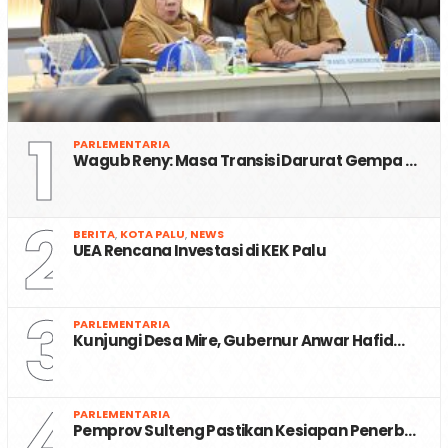
1
PARLEMENTARIA
Wagub Reny: Masa Transisi Darurat Gempa …
2
BERITA
,
KOTA PALU
,
NEWS
UEA Rencana Investasi di KEK Palu
3
PARLEMENTARIA
Kunjungi Desa Mire, Gubernur Anwar Hafid…
4
PARLEMENTARIA
Pemprov Sulteng Pastikan Kesiapan Penerb…