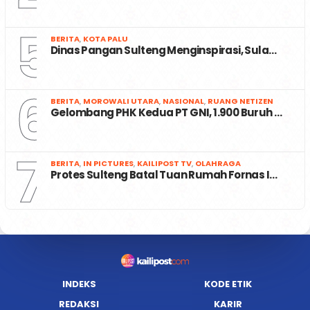
5
BERITA
,
KOTA PALU
Dinas Pangan Sulteng Menginspirasi, Sula…
6
BERITA
,
MOROWALI UTARA
,
NASIONAL
,
RUANG NETIZEN
Gelombang PHK Kedua PT GNI, 1.900 Buruh …
7
BERITA
,
IN PICTURES
,
KAILIPOST TV
,
OLAHRAGA
Protes Sulteng Batal Tuan Rumah Fornas I…
INDEKS
KODE ETIK
REDAKSI
KARIR