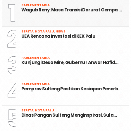
1
PARLEMENTARIA
Wagub Reny: Masa Transisi Darurat Gempa …
2
BERITA
,
KOTA PALU
,
NEWS
UEA Rencana Investasi di KEK Palu
3
PARLEMENTARIA
Kunjungi Desa Mire, Gubernur Anwar Hafid…
4
PARLEMENTARIA
Pemprov Sulteng Pastikan Kesiapan Penerb…
5
BERITA
,
KOTA PALU
Dinas Pangan Sulteng Menginspirasi, Sula…