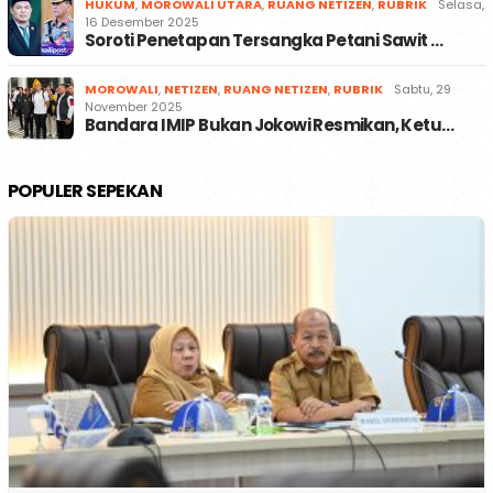
HUKUM
,
MOROWALI UTARA
,
RUANG NETIZEN
,
RUBRIK
Selasa,
16 Desember 2025
Soroti Penetapan Tersangka Petani Sawit …
MOROWALI
,
NETIZEN
,
RUANG NETIZEN
,
RUBRIK
Sabtu, 29
November 2025
Bandara IMIP Bukan Jokowi Resmikan, Ketu…
POPULER SEPEKAN