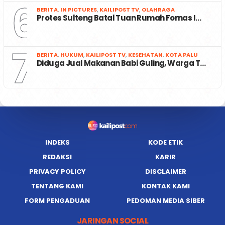
6
BERITA
,
IN PICTURES
,
KAILIPOST TV
,
OLAHRAGA
Protes Sulteng Batal Tuan Rumah Fornas I…
7
BERITA
,
HUKUM
,
KAILIPOST TV
,
KESEHATAN
,
KOTA PALU
Diduga Jual Makanan Babi Guling, Warga T…
INDEKS
KODE ETIK
REDAKSI
KARIR
PRIVACY POLICY
DISCLAIMER
TENTANG KAMI
KONTAK KAMI
FORM PENGADUAN
PEDOMAN MEDIA SIBER
JARINGAN SOCIAL