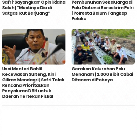
Safri ‘Sayangkan’ Opini Ridha
Pembunuhan Sekeluarga di
Saleh | ‘’Mestinya Dia di
Palu Diatensi Bareskrim Polri
Satgas Ikut Berjuang’’
| Polresta Belum Tangkap
Pelaku
Usai Menteri Bahlil
Gerakan Kelurahan Palu
Kecewakan Sulteng, Kini
Menanam | 2.000 Bibit Cabai
Giliran Mendagri | Safri Tolak
Ditanam di Poboya
Rencana Prioritaskan
Penyaluran DBH untuk
Daerah Tertekan Fiskal