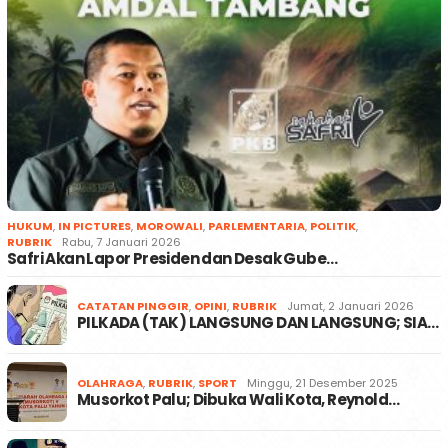
HUKUM
,
IN PICTURES
,
MOROWALI
,
PARLEMENTARIA
,
POLITIK
,
RUBRIK
Rabu, 7 Januari 2026
Safri Akan Lapor Presiden dan Desak Gube…
CATATAN PINGGIR
,
OPINI
,
RUBRIK
Jumat, 2 Januari 2026
PILKADA (TAK) LANGSUNG DAN LANGSUNG; SIA…
OLAHRAGA
,
RUBRIK
,
SPORT
Minggu, 21 Desember 2025
Musorkot Palu; Dibuka Wali Kota, Reynold…