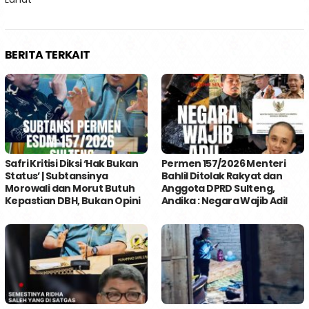
BERITA TERKAIT
Safri Kritisi Diksi ‘Hak Bukan
Permen 157/2026 Menteri
Status’ | Subtansinya
Bahlil Ditolak Rakyat dan
Morowali dan Morut Butuh
Anggota DPRD Sulteng,
Kepastian DBH, Bukan Opini
Andika : Negara Wajib Adil