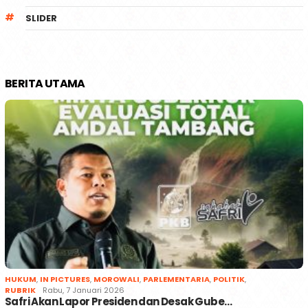
SLIDER
BERITA UTAMA
HUKUM
,
IN PICTURES
,
MOROWALI
,
PARLEMENTARIA
,
POLITIK
,
RUBRIK
Rabu, 7 Januari 2026
Safri Akan Lapor Presiden dan Desak Gube…