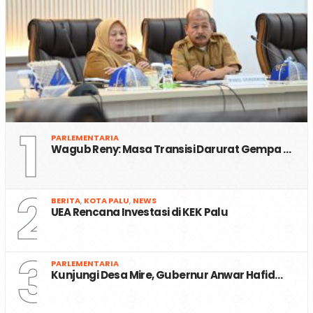
1
PARLEMENTARIA
Wagub Reny: Masa Transisi Darurat Gempa …
2
BERITA
,
KOTA PALU
,
NEWS
UEA Rencana Investasi di KEK Palu
3
PARLEMENTARIA
Kunjungi Desa Mire, Gubernur Anwar Hafid…