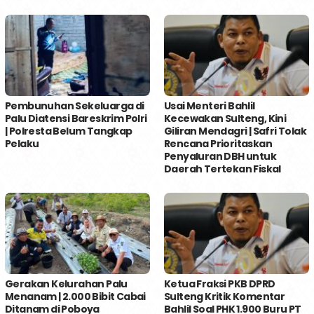
Pembunuhan Sekeluarga di
Usai Menteri Bahlil
Palu Diatensi Bareskrim Polri
Kecewakan Sulteng, Kini
| Polresta Belum Tangkap
Giliran Mendagri | Safri Tolak
Pelaku
Rencana Prioritaskan
Penyaluran DBH untuk
Daerah Tertekan Fiskal
Gerakan Kelurahan Palu
Ketua Fraksi PKB DPRD
Menanam | 2.000 Bibit Cabai
Sulteng Kritik Komentar
Ditanam di Poboya
Bahlil Soal PHK 1.900 Buru PT