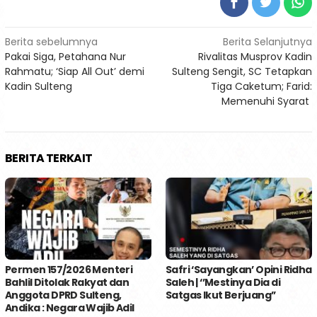
Navigasi
Berita sebelumnya
Berita Selanjutnya
Pakai Siga, Petahana Nur
Rivalitas Musprov Kadin
pos
Rahmatu; ‘Siap All Out’ demi
Sulteng Sengit, SC Tetapkan
Kadin Sulteng
Tiga Caketum; Farid:
Memenuhi Syarat
BERITA TERKAIT
Permen 157/2026 Menteri
Safri ‘Sayangkan’ Opini Ridha
Bahlil Ditolak Rakyat dan
Saleh | ‘’Mestinya Dia di
Anggota DPRD Sulteng,
Satgas Ikut Berjuang’’
Andika : Negara Wajib Adil