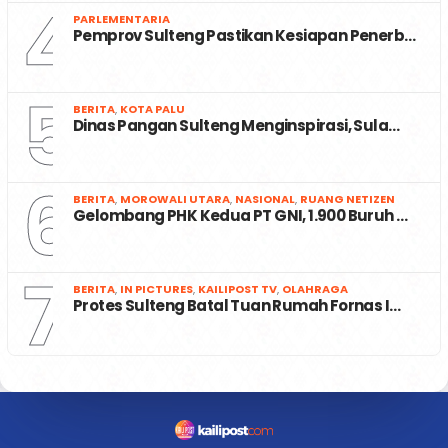
4
PARLEMENTARIA
Pemprov Sulteng Pastikan Kesiapan Penerb…
5
BERITA
,
KOTA PALU
Dinas Pangan Sulteng Menginspirasi, Sula…
6
BERITA
,
MOROWALI UTARA
,
NASIONAL
,
RUANG NETIZEN
Gelombang PHK Kedua PT GNI, 1.900 Buruh …
7
BERITA
,
IN PICTURES
,
KAILIPOST TV
,
OLAHRAGA
Protes Sulteng Batal Tuan Rumah Fornas I…