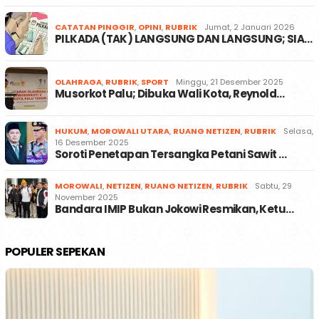
CATATAN PINGGIR
,
OPINI
,
RUBRIK
Jumat, 2 Januari 2026
PILKADA (TAK) LANGSUNG DAN LANGSUNG; SIA…
OLAHRAGA
,
RUBRIK
,
SPORT
Minggu, 21 Desember 2025
Musorkot Palu; Dibuka Wali Kota, Reynold…
HUKUM
,
MOROWALI UTARA
,
RUANG NETIZEN
,
RUBRIK
Selasa,
16 Desember 2025
Soroti Penetapan Tersangka Petani Sawit …
MOROWALI
,
NETIZEN
,
RUANG NETIZEN
,
RUBRIK
Sabtu, 29
November 2025
Bandara IMIP Bukan Jokowi Resmikan, Ketu…
POPULER SEPEKAN