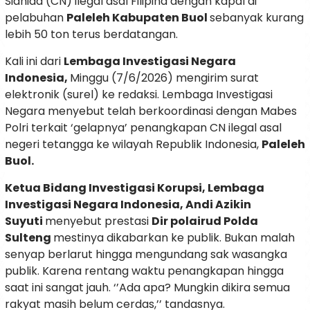
Sianida (CN) ilegal asal Filipina dengan kapal di
pelabuhan
Paleleh Kabupaten Buol
sebanyak kurang
lebih 50 ton terus berdatangan.
Kali ini dari
Lembaga Investigasi Negara
Indonesia,
Minggu (7/6/2026) mengirim surat
elektronik (surel) ke redaksi. Lembaga Investigasi
Negara menyebut telah berkoordinasi dengan Mabes
Polri terkait ‘gelapnya’ penangkapan CN ilegal asal
negeri tetangga ke wilayah Republik Indonesia,
Paleleh
Buol.
Ketua Bidang Investigasi Korupsi, Lembaga
Investigasi Negara Indonesia, Andi Azikin
Suyuti
menyebut prestasi
Dir polairud Polda
Sulteng
mestinya dikabarkan ke publik. Bukan malah
senyap berlarut hingga mengundang sak wasangka
publik. Karena rentang waktu penangkapan hingga
saat ini sangat jauh. ‘’Ada apa? Mungkin dikira semua
rakyat masih belum cerdas,’’ tandasnya.