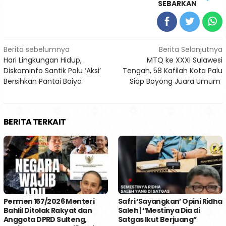
SEBARKAN
Navigasi
Berita sebelumnya
Berita Selanjutnya
Hari Lingkungan Hidup,
MTQ ke XXXI Sulawesi
pos
Diskominfo Santik Palu ‘Aksi’
Tengah, 58 Kafilah Kota Palu
Bersihkan Pantai Baiya
Siap Boyong Juara Umum
BERITA TERKAIT
Permen 157/2026 Menteri
Safri ‘Sayangkan’ Opini Ridha
Bahlil Ditolak Rakyat dan
Saleh | ‘’Mestinya Dia di
Anggota DPRD Sulteng,
Satgas Ikut Berjuang’’