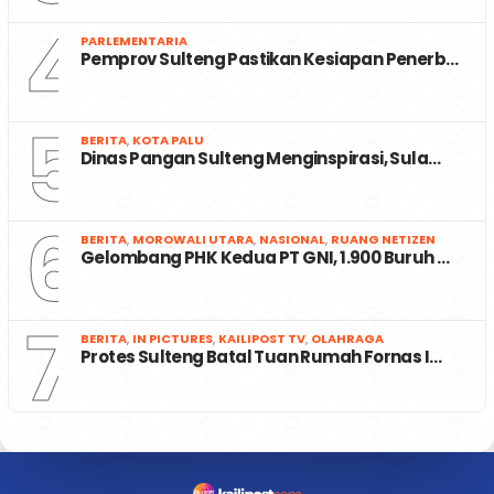
4
PARLEMENTARIA
Pemprov Sulteng Pastikan Kesiapan Penerb…
5
BERITA
,
KOTA PALU
Dinas Pangan Sulteng Menginspirasi, Sula…
6
BERITA
,
MOROWALI UTARA
,
NASIONAL
,
RUANG NETIZEN
Gelombang PHK Kedua PT GNI, 1.900 Buruh …
7
BERITA
,
IN PICTURES
,
KAILIPOST TV
,
OLAHRAGA
Protes Sulteng Batal Tuan Rumah Fornas I…