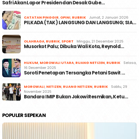
Safri Akan Lapor Presiden dan Desak Gube…
CATATAN PINGGIR
,
OPINI
,
RUBRIK
Jumat, 2 Januari 2026
PILKADA (TAK) LANGSUNG DAN LANGSUNG; SIA…
OLAHRAGA
,
RUBRIK
,
SPORT
Minggu, 21 Desember 2025
Musorkot Palu; Dibuka Wali Kota, Reynold…
HUKUM
,
MOROWALI UTARA
,
RUANG NETIZEN
,
RUBRIK
Selasa,
16 Desember 2025
Soroti Penetapan Tersangka Petani Sawit …
MOROWALI
,
NETIZEN
,
RUANG NETIZEN
,
RUBRIK
Sabtu, 29
November 2025
Bandara IMIP Bukan Jokowi Resmikan, Ketu…
POPULER SEPEKAN