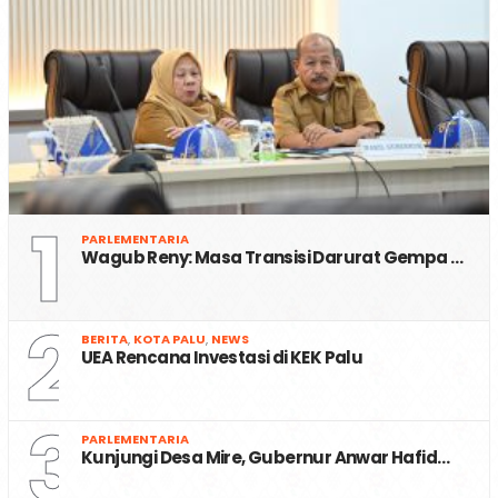
1
PARLEMENTARIA
Wagub Reny: Masa Transisi Darurat Gempa …
2
BERITA
,
KOTA PALU
,
NEWS
UEA Rencana Investasi di KEK Palu
3
PARLEMENTARIA
Kunjungi Desa Mire, Gubernur Anwar Hafid…