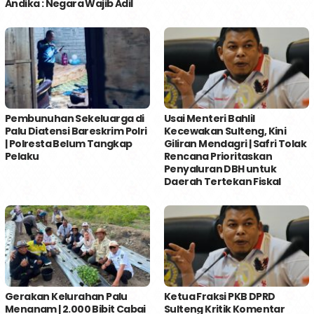
Andika : Negara Wajib Adil
Pembunuhan Sekeluarga di
Usai Menteri Bahlil
Palu Diatensi Bareskrim Polri
Kecewakan Sulteng, Kini
| Polresta Belum Tangkap
Giliran Mendagri | Safri Tolak
Pelaku
Rencana Prioritaskan
Penyaluran DBH untuk
Daerah Tertekan Fiskal
Gerakan Kelurahan Palu
Ketua Fraksi PKB DPRD
Menanam | 2.000 Bibit Cabai
Sulteng Kritik Komentar