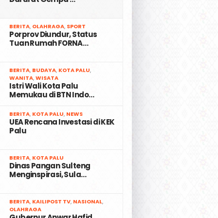
2
BERITA
,
OLAHRAGA
,
SPORT
Porprov Diundur, Status
Tuan Rumah FORNA…
3
BERITA
,
BUDAYA
,
KOTA PALU
,
WANITA
,
WISATA
Istri Wali Kota Palu
Memukau di BTN Indo…
4
BERITA
,
KOTA PALU
,
NEWS
UEA Rencana Investasi di KEK
Palu
5
BERITA
,
KOTA PALU
Dinas Pangan Sulteng
Menginspirasi, Sula…
6
BERITA
,
KAILIPOST TV
,
NASIONAL
,
OLAHRAGA
Gubernur Anwar Hafid