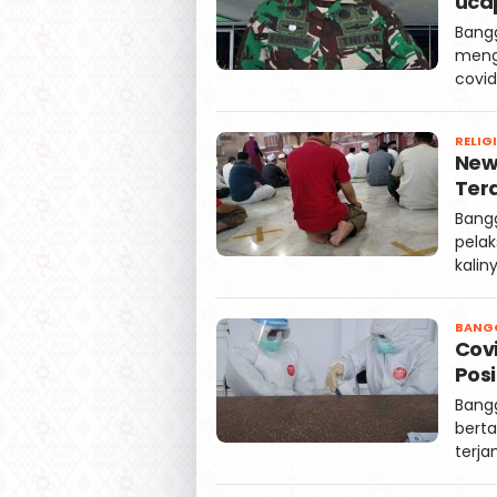
uca
Bangg
meng
covid
RELIGI
New
Ter
Bang
pela
kalin
BANG
Covi
Posi
Bangg
bert
terja