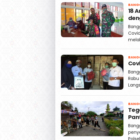
BANG
18 A
deng
Bang
Covid
mela
BANG
Covi
Bangg
Rabu 
Lang
BANG
Teg
Pant
Bang
penye
Polse