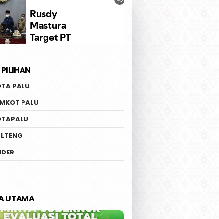
 PILIHAN
ov Sulteng Pastikan
Ketua Fraksi PKB DPRD
OTA PALU
pan Penerbangan
Sulteng Kritik Komentar
nasional Perdana
Bahlil Soal PHK 1.900 Buru
EMKOT PALU
-Guangzhou
PT GNI | Safri : Jangan Cuci
Tangan dan Lempar
OTAPALU
Tanggung Jawab
ULTENG
IDER
TA UTAMA