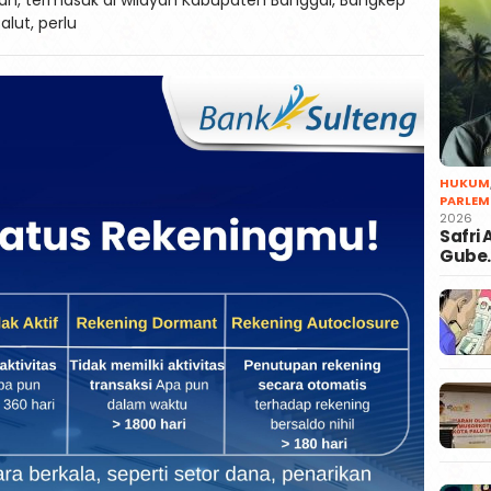
alut, perlu
HUKUM
PARLEM
2026
Safri
Gube