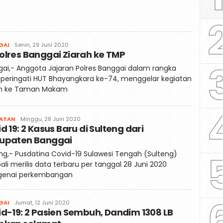
Faqih
GAI
Senin, 29 Juni 2020
olres Banggai Ziarah ke TMP
ai,- Anggota Jajaran Polres Banggai dalam rangka
eringati HUT Bhayangkara ke-74, menggelar kegiatan
ah ke Taman Makam
Faqih
HATAN
Minggu, 28 Juni 2020
d 19: 2 Kasus Baru di Sulteng dari
upaten Banggai
ng,- Pusdatina Covid-19 Sulawesi Tengah (Sulteng)
li merilis data terbaru per tanggal 28 Juni 2020
enai perkembangan
Faqih
GAI
Jumat, 12 Juni 2020
d-19: 2 Pasien Sembuh, Dandim 1308 LB