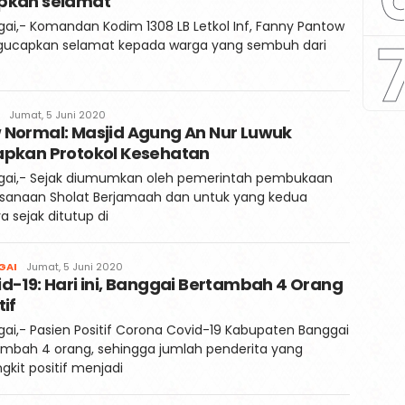
pkan selamat
ai,- Komandan Kodim 1308 LB Letkol Inf, Fanny Pantow
ucapkan selamat kepada warga yang sembuh dari
Faqih
Jumat, 5 Juni 2020
 Normal: Masjid Agung An Nur Luwuk
apkan Protokol Kesehatan
gai,- Sejak diumumkan oleh pemerintah pembukaan
ksanaan Sholat Berjamaah dan untuk yang kedua
ya sejak ditutup di
Faqih
GAI
Jumat, 5 Juni 2020
d-19: Hari ini, Banggai Bertambah 4 Orang
tif
ai,- Pasien Positif Corona Covid-19 Kabupaten Banggai
ambah 4 orang, sehingga jumlah penderita yang
ngkit positif menjadi