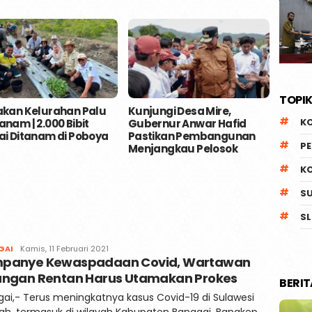
TOPIK
kan Kelurahan Palu
Kunjungi Desa Mire,
Pempr
K
nam | 2.000 Bibit
Gubernur Anwar Hafid
Kesia
i Ditanam di Poboya
Pastikan Pembangunan
Inter
P
Menjangkau Pelosok
Palu
K
S
SL
Faqih
GAI
Kamis, 11 Februari 2021
panye Kewaspadaan Covid, Wartawan
angan Rentan Harus Utamakan Prokes
BERI
ai,- Terus meningkatnya kasus Covid-19 di Sulawesi
h, termasuk di wilayah Kabupaten Banggai, Bangkep