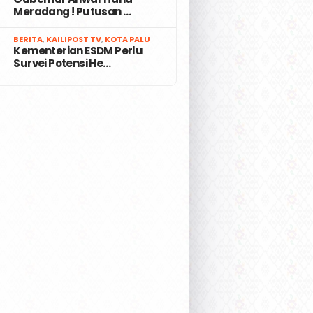
Meradang ! Putusan …
7
BERITA
,
KAILIPOST TV
,
KOTA PALU
Kementerian ESDM Perlu
Survei Potensi He…