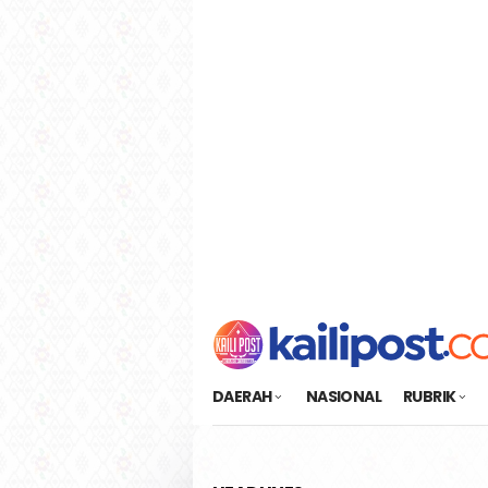
Loncat
tutup
ke
konten
DAERAH
NASIONAL
RUBRIK