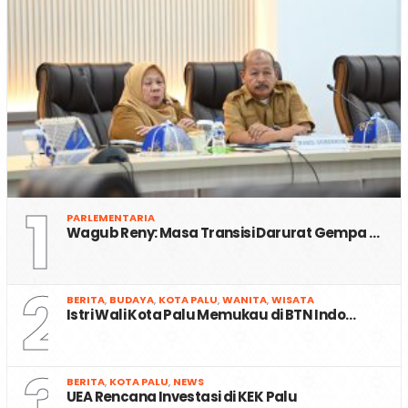
1
PARLEMENTARIA
Wagub Reny: Masa Transisi Darurat Gempa …
2
BERITA
,
BUDAYA
,
KOTA PALU
,
WANITA
,
WISATA
Istri Wali Kota Palu Memukau di BTN Indo…
3
BERITA
,
KOTA PALU
,
NEWS
UEA Rencana Investasi di KEK Palu