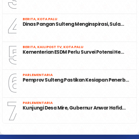
4
BERITA
,
KOTA PALU
Dinas Pangan Sulteng Menginspirasi, Sula…
5
BERITA
,
KAILIPOST TV
,
KOTA PALU
Kementerian ESDM Perlu Survei Potensi He…
6
PARLEMENTARIA
Pemprov Sulteng Pastikan Kesiapan Penerb…
7
PARLEMENTARIA
Kunjungi Desa Mire, Gubernur Anwar Hafid…