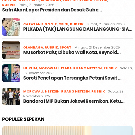
HUKUM
,
IN PICTURES
,
MOROWALI
,
PARLEMENTARIA
,
POLITIK
,
RUBRIK
Rabu, 7 Januari 2026
Safri Akan Lapor Presiden dan Desak Gube…
CATATAN PINGGIR
,
OPINI
,
RUBRIK
Jumat, 2 Januari 2026
PILKADA (TAK) LANGSUNG DAN LANGSUNG; SIA…
OLAHRAGA
,
RUBRIK
,
SPORT
Minggu, 21 Desember 2025
Musorkot Palu; Dibuka Wali Kota, Reynold…
HUKUM
,
MOROWALI UTARA
,
RUANG NETIZEN
,
RUBRIK
Selasa,
16 Desember 2025
Soroti Penetapan Tersangka Petani Sawit …
MOROWALI
,
NETIZEN
,
RUANG NETIZEN
,
RUBRIK
Sabtu, 29
November 2025
Bandara IMIP Bukan Jokowi Resmikan, Ketu…
POPULER SEPEKAN