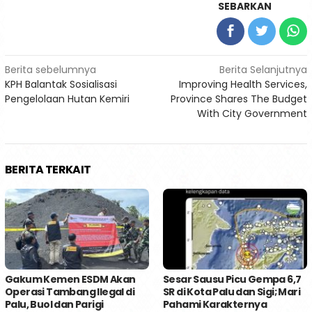
SEBARKAN
Navigasi
Berita sebelumnya
Berita Selanjutnya
KPH Balantak Sosialisasi
Improving Health Services,
pos
Pengelolaan Hutan Kemiri
Province Shares The Budget
With City Government
BERITA TERKAIT
Gakum Kemen ESDM Akan
Sesar Sausu Picu Gempa 6,7
Operasi Tambang Ilegal di
SR di Kota Palu dan Sigi; Mari
Palu, Buol dan Parigi
Pahami Karakternya