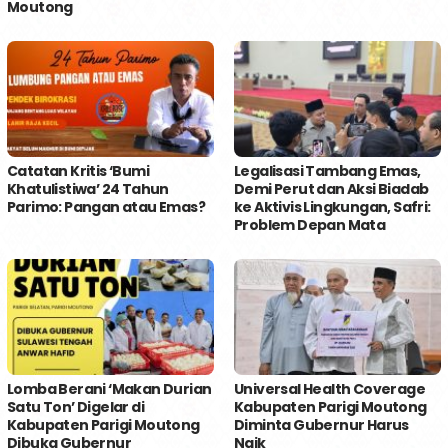
Moutong
Catatan Kritis ‘Bumi
Legalisasi Tambang Emas,
Khatulistiwa’ 24 Tahun
Demi Perut dan Aksi Biadab
Parimo: Pangan atau Emas?
ke Aktivis Lingkungan, Safri:
Problem Depan Mata
Lomba Berani ‘Makan Durian
Universal Health Coverage
Satu Ton’ Digelar di
Kabupaten Parigi Moutong
Kabupaten Parigi Moutong
Diminta Gubernur Harus
Dibuka Gubernur
Naik