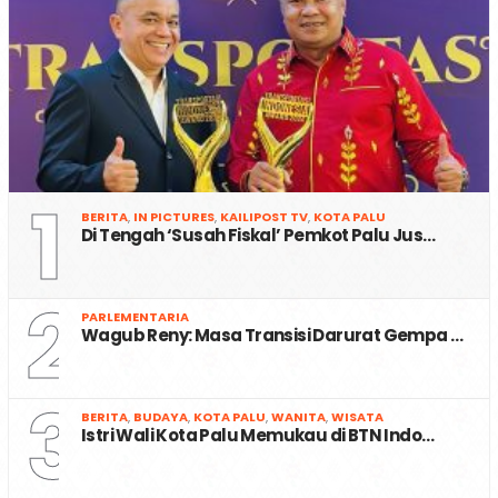
1
BERITA
,
IN PICTURES
,
KAILIPOST TV
,
KOTA PALU
Di Tengah ‘Susah Fiskal’ Pemkot Palu Jus…
2
PARLEMENTARIA
Wagub Reny: Masa Transisi Darurat Gempa …
3
BERITA
,
BUDAYA
,
KOTA PALU
,
WANITA
,
WISATA
Istri Wali Kota Palu Memukau di BTN Indo…