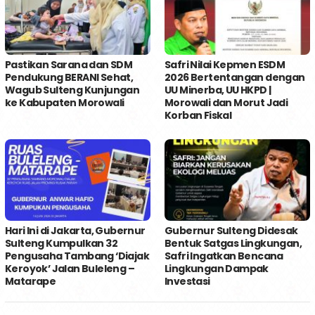
Pastikan Sarana dan SDM
Safri Nilai Kepmen ESDM
Pendukung BERANI Sehat,
2026 Bertentangan dengan
Wagub Sulteng Kunjungan
UU Minerba, UU HKPD |
ke Kabupaten Morowali
Morowali dan Morut Jadi
Korban Fiskal
Hari Ini di Jakarta, Gubernur
Gubernur Sulteng Didesak
Sulteng Kumpulkan 32
Bentuk Satgas Lingkungan,
Pengusaha Tambang ‘Diajak
Safri Ingatkan Bencana
Keroyok’ Jalan Buleleng –
Lingkungan Dampak
Matarape
Investasi