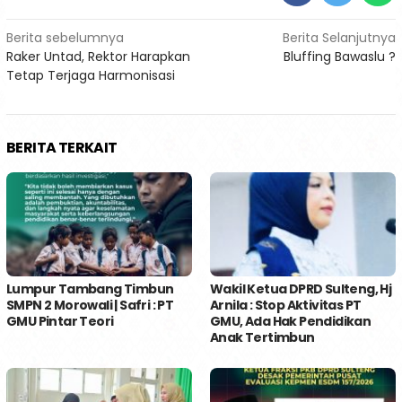
Navigasi
Berita sebelumnya
Berita Selanjutnya
Raker Untad, Rektor Harapkan
Bluffing Bawaslu ?
pos
Tetap Terjaga Harmonisasi
BERITA TERKAIT
Lumpur Tambang Timbun
Wakil Ketua DPRD Sulteng, Hj
SMPN 2 Morowali | Safri : PT
Arnila : Stop Aktivitas PT
GMU Pintar Teori
GMU, Ada Hak Pendidikan
Anak Tertimbun