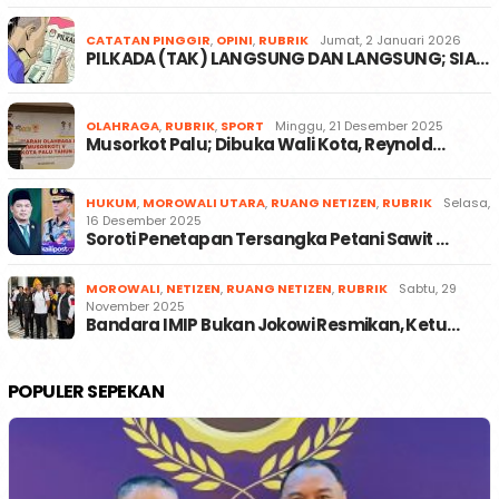
CATATAN PINGGIR
,
OPINI
,
RUBRIK
Jumat, 2 Januari 2026
PILKADA (TAK) LANGSUNG DAN LANGSUNG; SIA…
OLAHRAGA
,
RUBRIK
,
SPORT
Minggu, 21 Desember 2025
Musorkot Palu; Dibuka Wali Kota, Reynold…
HUKUM
,
MOROWALI UTARA
,
RUANG NETIZEN
,
RUBRIK
Selasa,
16 Desember 2025
Soroti Penetapan Tersangka Petani Sawit …
MOROWALI
,
NETIZEN
,
RUANG NETIZEN
,
RUBRIK
Sabtu, 29
November 2025
Bandara IMIP Bukan Jokowi Resmikan, Ketu…
POPULER SEPEKAN