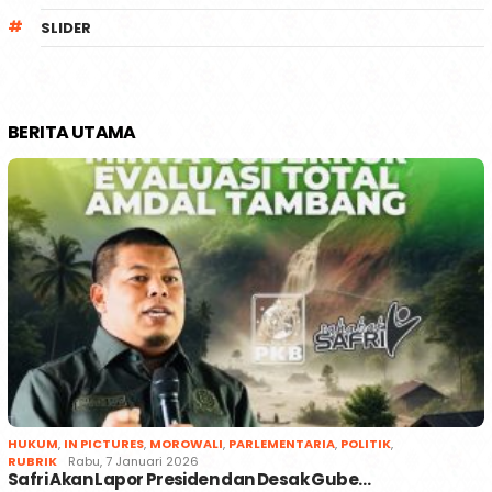
SLIDER
BERITA UTAMA
HUKUM
,
IN PICTURES
,
MOROWALI
,
PARLEMENTARIA
,
POLITIK
,
RUBRIK
Rabu, 7 Januari 2026
Safri Akan Lapor Presiden dan Desak Gube…