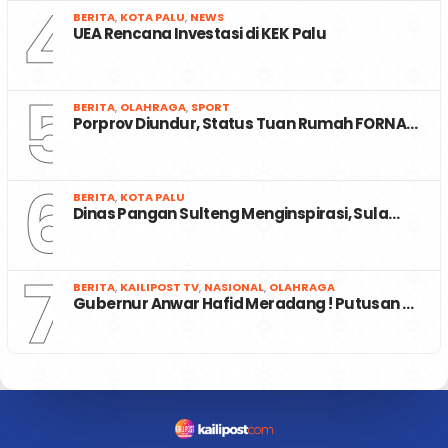
4
BERITA
,
KOTA PALU
,
NEWS
UEA Rencana Investasi di KEK Palu
5
BERITA
,
OLAHRAGA
,
SPORT
Porprov Diundur, Status Tuan Rumah FORNA…
6
BERITA
,
KOTA PALU
Dinas Pangan Sulteng Menginspirasi, Sula…
7
BERITA
,
KAILIPOST TV
,
NASIONAL
,
OLAHRAGA
Gubernur Anwar Hafid Meradang ! Putusan …