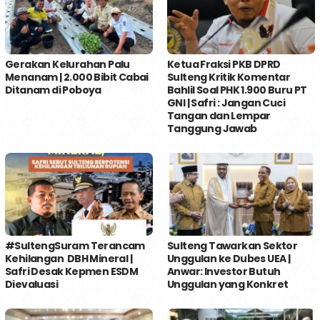
Gerakan Kelurahan Palu
Ketua Fraksi PKB DPRD
Menanam | 2.000 Bibit Cabai
Sulteng Kritik Komentar
Ditanam di Poboya
Bahlil Soal PHK 1.900 Buru PT
GNI | Safri : Jangan Cuci
Tangan dan Lempar
Tanggung Jawab
#SultengSuram Terancam
Sulteng Tawarkan Sektor
Kehilangan DBH Mineral |
Unggulan ke Dubes UEA |
Safri Desak Kepmen ESDM
Anwar: Investor Butuh
Dievaluasi
Unggulan yang Konkret