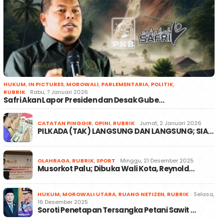
HUKUM
,
IN PICTURES
,
MOROWALI
,
PARLEMENTARIA
,
POLITIK
,
RUBRIK
Rabu, 7 Januari 2026
Safri Akan Lapor Presiden dan Desak Gube…
CATATAN PINGGIR
,
OPINI
,
RUBRIK
Jumat, 2 Januari 2026
PILKADA (TAK) LANGSUNG DAN LANGSUNG; SIA…
OLAHRAGA
,
RUBRIK
,
SPORT
Minggu, 21 Desember 2025
Musorkot Palu; Dibuka Wali Kota, Reynold…
HUKUM
,
MOROWALI UTARA
,
RUANG NETIZEN
,
RUBRIK
Selasa,
16 Desember 2025
Soroti Penetapan Tersangka Petani Sawit …