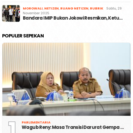
MOROWALI
,
NETIZEN
,
RUANG NETIZEN
,
RUBRIK
Sabtu, 29
November 2025
Bandara IMIP Bukan Jokowi Resmikan, Ketu…
POPULER SEPEKAN
1
PARLEMENTARIA
Wagub Reny: Masa Transisi Darurat Gempa …