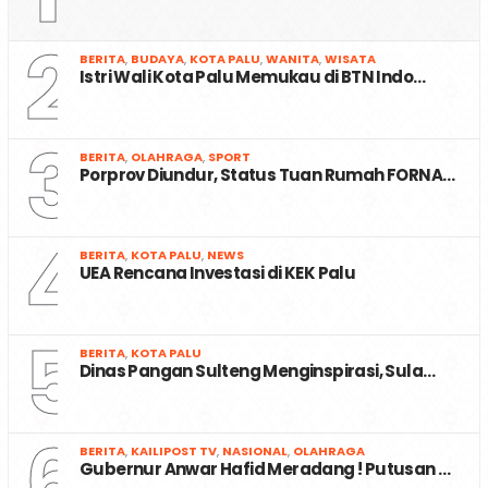
2
BERITA
,
BUDAYA
,
KOTA PALU
,
WANITA
,
WISATA
Istri Wali Kota Palu Memukau di BTN Indo…
3
BERITA
,
OLAHRAGA
,
SPORT
Porprov Diundur, Status Tuan Rumah FORNA…
4
BERITA
,
KOTA PALU
,
NEWS
UEA Rencana Investasi di KEK Palu
5
BERITA
,
KOTA PALU
Dinas Pangan Sulteng Menginspirasi, Sula…
6
BERITA
,
KAILIPOST TV
,
NASIONAL
,
OLAHRAGA
Gubernur Anwar Hafid Meradang ! Putusan …