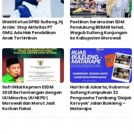
Wakil Ketua DPRD Sulteng, Hj
Pastikan Sarana dan SDM
Arnila : Stop Aktivitas PT
Pendukung BERANI Sehat,
GMU, Ada Hak Pendidikan
Wagub Sulteng Kunjungan
Anak Tertimbun
ke Kabupaten Morowali
Safri Nilai Kepmen ESDM
Hari Ini di Jakarta, Gubernur
2026 Bertentangan dengan
Sulteng Kumpulkan 32
UU Minerba, UU HKPD |
Pengusaha Tambang ‘Diajak
Morowali dan Morut Jadi
Keroyok’ Jalan Buleleng –
Korban Fiskal
Matarape