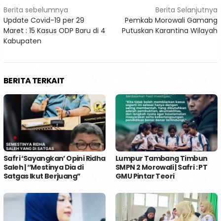
Navigasi
Berita sebelumnya
Berita Selanjutnya
Update Covid-19 per 29
Pemkab Morowali Gamang
pos
Maret : 15 Kasus ODP Baru di 4
Putuskan Karantina Wilayah
Kabupaten
BERITA TERKAIT
Safri ‘Sayangkan’ Opini Ridha
Lumpur Tambang Timbun
Saleh | ‘’Mestinya Dia di
SMPN 2 Morowali | Safri : PT
Satgas Ikut Berjuang’’
GMU Pintar Teori