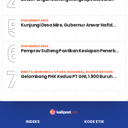
4
5
PARLEMENTARIA
Kunjungi Desa Mire, Gubernur Anwar Hafid…
6
PARLEMENTARIA
Pemprov Sulteng Pastikan Kesiapan Penerb…
7
BERITA
,
MOROWALI UTARA
,
NASIONAL
,
RUANG NETIZEN
Gelombang PHK Kedua PT GNI, 1.900 Buruh …
INDEKS
KODE ETIK