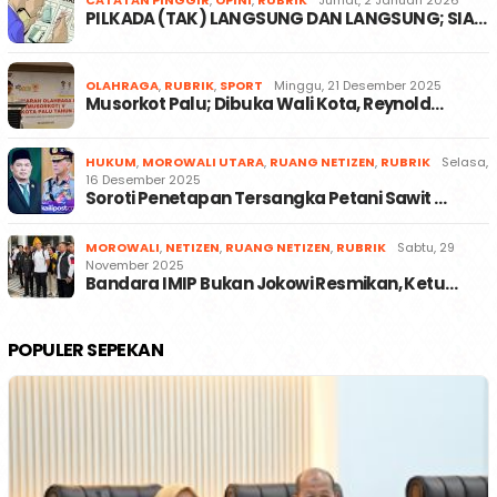
PILKADA (TAK) LANGSUNG DAN LANGSUNG; SIA…
OLAHRAGA
,
RUBRIK
,
SPORT
Minggu, 21 Desember 2025
Musorkot Palu; Dibuka Wali Kota, Reynold…
HUKUM
,
MOROWALI UTARA
,
RUANG NETIZEN
,
RUBRIK
Selasa,
16 Desember 2025
Soroti Penetapan Tersangka Petani Sawit …
MOROWALI
,
NETIZEN
,
RUANG NETIZEN
,
RUBRIK
Sabtu, 29
November 2025
Bandara IMIP Bukan Jokowi Resmikan, Ketu…
POPULER SEPEKAN