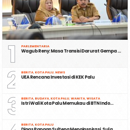
1
PARLEMENTARIA
Wagub Reny: Masa Transisi Darurat Gempa …
2
BERITA
,
KOTA PALU
,
NEWS
UEA Rencana Investasi di KEK Palu
3
BERITA
,
BUDAYA
,
KOTA PALU
,
WANITA
,
WISATA
Istri Wali Kota Palu Memukau di BTN Indo…
BERITA
,
KOTA PALU
Dinas Pangan Sulteng Menginspirasi, Sula…