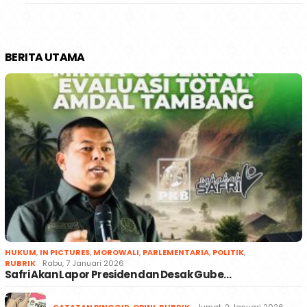
BERITA UTAMA
HUKUM
,
IN PICTURES
,
MOROWALI
,
PARLEMENTARIA
,
POLITIK
,
RUBRIK
Rabu, 7 Januari 2026
Safri Akan Lapor Presiden dan Desak Gube…
CATATAN PINGGIR
,
OPINI
,
RUBRIK
Jumat, 2 Januari 2026