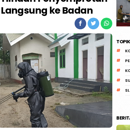
n Langsung ke Badan
TOPIK
K
P
K
S
SL
BERI