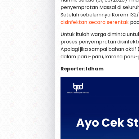
penyemprotan Massal di seluruh 
Setelah sebelumnya Korem 132/
disinfektan secara serentak
pad
Untuk itulah warga diminta unt
proses penyemprotan disinfekta
Apalagi jika sampai bahan aktif
dalam paru-paru, karena paru-p
Reporter: Idham