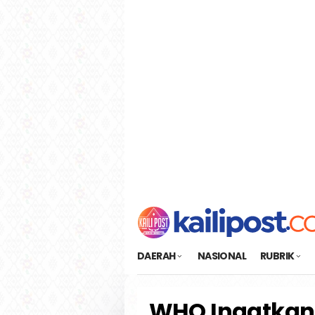
Loncat
tutup
ke
konten
DAERAH
NASIONAL
RUBRIK
WHO Ingatkan