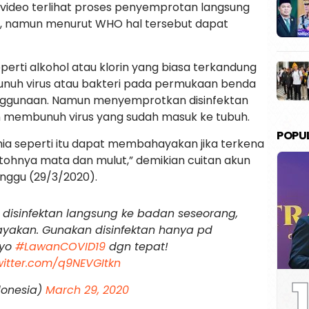
 video terlihat proses penyemprotan langsung
g, namun menurut WHO hal tersebut dapat
eperti alkohol atau klorin yang biasa terkandung
nuh virus atau bakteri pada permukaan benda
enggunaan. Namun menyemprotkan disinfektan
n membunuh virus yang sudah masuk ke tubuh.
POPU
 seperti itu dapat membahayakan jika terkena
ntohnya mata dan mulut,” demikian cuitan akun
inggu (29/3/2020).
 disinfektan langsung ke badan seseorang,
ayakan. Gunakan disinfektan hanya pd
Ayo
#LawanCOVID19
dgn tepat!
witter.com/q9NEVGItkn
1
onesia)
March 29, 2020