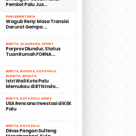
Pemkot Palu Jus…
2
PARLEMENTARIA
Wagub Reny: Masa Transisi
Darurat Gempa …
3
BERITA
,
OLAHRAGA
,
SPORT
Porprov Diundur, Status
Tuan Rumah FORNA…
4
BERITA
,
BUDAYA
,
KOTA PALU
,
WANITA
,
WISATA
Istri Wali Kota Palu
Memukau di BTN Indo…
5
BERITA
,
KOTA PALU
,
NEWS
UEA Rencana Investasi di KEK
Palu
6
BERITA
,
KOTA PALU
Dinas Pangan Sulteng