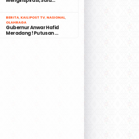
Menginspirasi, Sula…
7
BERITA
,
KAILIPOST TV
,
NASIONAL
,
OLAHRAGA
Gubernur Anwar Hafid
Meradang ! Putusan …