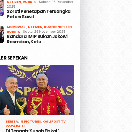
NETIZEN
,
RUBRIK
Selasa, 16 Desember
2025
Soroti Penetapan Tersangka
Petani Sawit …
MOROWALI
,
NETIZEN
,
RUANG NETIZEN
,
RUBRIK
Sabtu, 29 November 2025
Bandara IMIP Bukan Jokowi
Resmikan, Ketu…
LER SEPEKAN
BERITA
,
IN PICTURES
,
KAILIPOST TV
,
KOTA PALU
Di Tengah ‘Susah Fiskal’