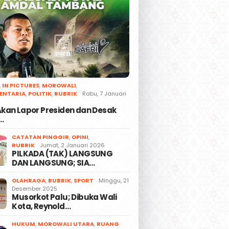
,
IN PICTURES
,
MOROWALI
,
ENTARIA
,
POLITIK
,
RUBRIK
Rabu, 7 Januari
 Akan Lapor Presiden dan Desak
…
CATATAN PINGGIR
,
OPINI
,
RUBRIK
Jumat, 2 Januari 2026
PILKADA (TAK) LANGSUNG
DAN LANGSUNG; SIA…
OLAHRAGA
,
RUBRIK
,
SPORT
Minggu, 21
Desember 2025
Musorkot Palu; Dibuka Wali
Kota, Reynold…
HUKUM
,
MOROWALI UTARA
,
RUANG