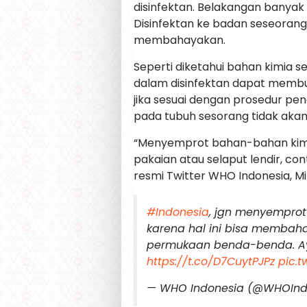
disinfektan. Belakangan banyak
Disinfektan ke badan seseoran
membahayakan.
Seperti diketahui bahan kimia s
dalam disinfektan dapat membu
jika sesuai dengan prosedur p
pada tubuh sesorang tidak aka
“Menyemprot bahan-bahan kimia
pakaian atau selaput lendir, co
resmi Twitter WHO Indonesia, M
#Indonesia
, jgn menyemprot
karena hal ini bisa membah
permukaan benda-benda. 
https://t.co/D7CuytPJPz
pic.t
— WHO Indonesia (@WHOInd