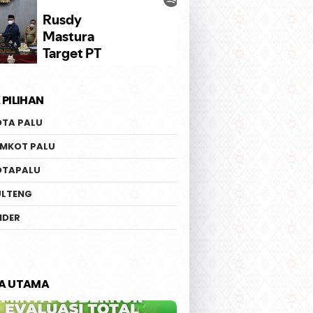
 PILIHAN
OTA PALU
EMKOT PALU
OTAPALU
ULTENG
IDER
TA UTAMA