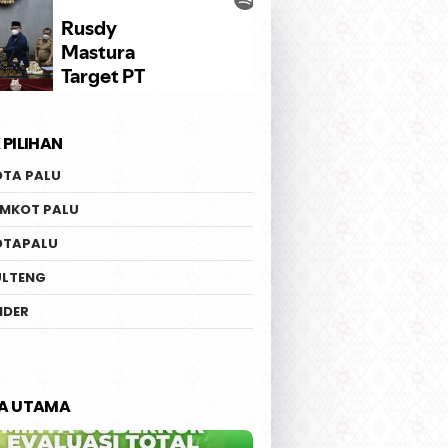
 PILIHAN
OTA PALU
EMKOT PALU
OTAPALU
ULTENG
IDER
TA UTAMA