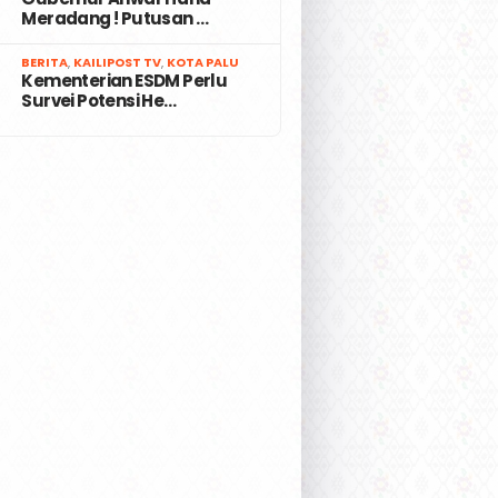
Meradang ! Putusan …
7
BERITA
,
KAILIPOST TV
,
KOTA PALU
Kementerian ESDM Perlu
Survei Potensi He…