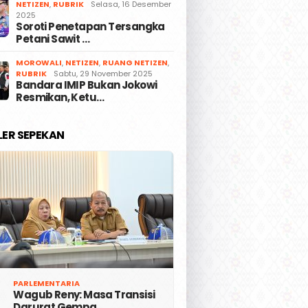
NETIZEN
,
RUBRIK
Selasa, 16 Desember
2025
Soroti Penetapan Tersangka
Petani Sawit …
MOROWALI
,
NETIZEN
,
RUANG NETIZEN
,
RUBRIK
Sabtu, 29 November 2025
Bandara IMIP Bukan Jokowi
Resmikan, Ketu…
LER SEPEKAN
PARLEMENTARIA
Wagub Reny: Masa Transisi
Darurat Gempa …