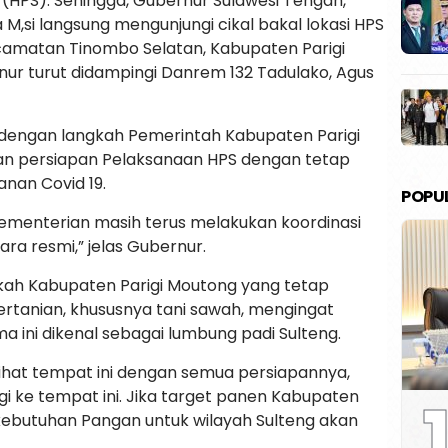
 (HPS). Sehingga, Gubernur Sulawesi Tengah,
 M,si langsung mengunjungi cikal bakal lokasi HPS
Kecamatan Tinombo Selatan, Kabupaten Parigi
ur turut didampingi Danrem 132 Tadulako, Agus
f dengan langkah Pemerintah Kabupaten Parigi
an persiapan Pelaksanaan HPS dengan tetap
nan Covid 19.
POPU
Kementerian masih terus melakukan koordinasi
a resmi,” jelas Gubernur.
gkah Kabupaten Parigi Moutong yang tetap
rtanian, khususnya tani sawah, mengingat
 ini dikenal sebagai lumbung padi Sulteng.
ihat tempat ini dengan semua persiapannya,
1
gi ke tempat ini. Jika target panen Kabupaten
kebutuhan Pangan untuk wilayah Sulteng akan