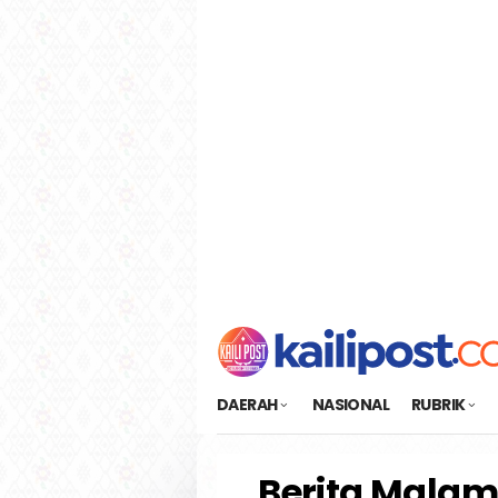
Loncat
tutup
ke
konten
DAERAH
NASIONAL
RUBRIK
Berita Malam: