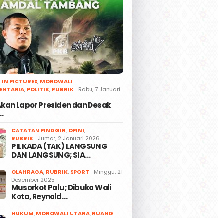
,
IN PICTURES
,
MOROWALI
,
ENTARIA
,
POLITIK
,
RUBRIK
Rabu, 7 Januari
 Akan Lapor Presiden dan Desak
…
CATATAN PINGGIR
,
OPINI
,
RUBRIK
Jumat, 2 Januari 2026
PILKADA (TAK) LANGSUNG
DAN LANGSUNG; SIA…
OLAHRAGA
,
RUBRIK
,
SPORT
Minggu, 21
Desember 2025
Musorkot Palu; Dibuka Wali
Kota, Reynold…
HUKUM
,
MOROWALI UTARA
,
RUANG