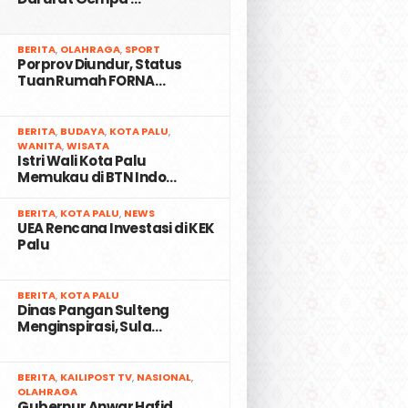
2
BERITA
,
OLAHRAGA
,
SPORT
Porprov Diundur, Status
Tuan Rumah FORNA…
3
BERITA
,
BUDAYA
,
KOTA PALU
,
WANITA
,
WISATA
Istri Wali Kota Palu
Memukau di BTN Indo…
4
BERITA
,
KOTA PALU
,
NEWS
UEA Rencana Investasi di KEK
Palu
5
BERITA
,
KOTA PALU
Dinas Pangan Sulteng
Menginspirasi, Sula…
6
BERITA
,
KAILIPOST TV
,
NASIONAL
,
OLAHRAGA
Gubernur Anwar Hafid