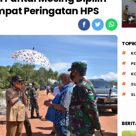
mpat Peringatan HPS
TOPIK
K
P
K
S
SL
BERI