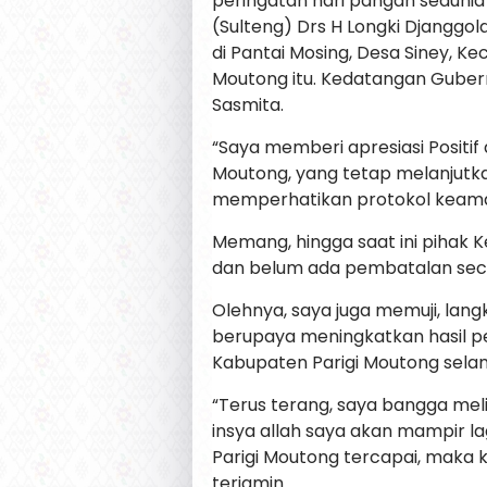
peringatan hari pangan sedunia
(Sulteng) Drs H Longki Djanggola
di Pantai Mosing, Desa Siney, 
Moutong itu. Kedatangan Gubern
Sasmita.
“Saya memberi apresiasi Positi
Moutong, yang tetap melanjutk
memperhatikan protokol keama
Memang, hingga saat ini pihak 
dan belum ada pembatalan secar
Olehnya, saya juga memuji, lan
berupaya meningkatkan hasil pe
Kabupaten Parigi Moutong selama
“Terus terang, saya bangga mel
insya allah saya akan mampir la
Parigi Moutong tercapai, maka 
terjamin.