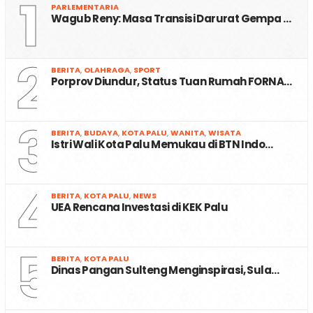
1
PARLEMENTARIA
Wagub Reny: Masa Transisi Darurat Gempa …
2
BERITA
,
OLAHRAGA
,
SPORT
Porprov Diundur, Status Tuan Rumah FORNA…
3
BERITA
,
BUDAYA
,
KOTA PALU
,
WANITA
,
WISATA
Istri Wali Kota Palu Memukau di BTN Indo…
4
BERITA
,
KOTA PALU
,
NEWS
UEA Rencana Investasi di KEK Palu
5
BERITA
,
KOTA PALU
Dinas Pangan Sulteng Menginspirasi, Sula…