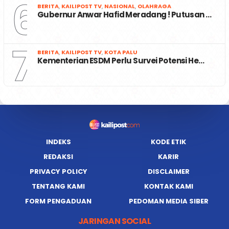
6
BERITA
,
KAILIPOST TV
,
NASIONAL
,
OLAHRAGA
Gubernur Anwar Hafid Meradang ! Putusan …
7
BERITA
,
KAILIPOST TV
,
KOTA PALU
Kementerian ESDM Perlu Survei Potensi He…
INDEKS
KODE ETIK
REDAKSI
KARIR
PRIVACY POLICY
DISCLAIMER
TENTANG KAMI
KONTAK KAMI
FORM PENGADUAN
PEDOMAN MEDIA SIBER
JARINGAN SOCIAL