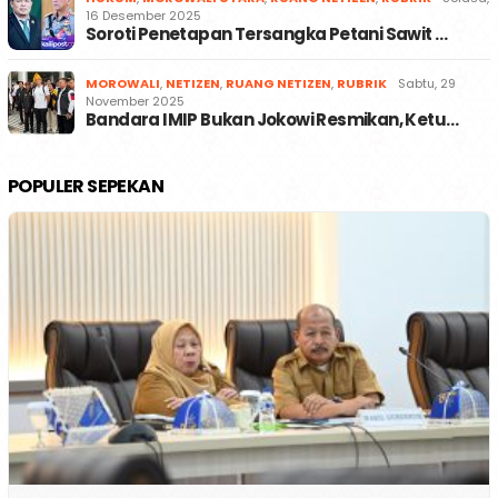
16 Desember 2025
Soroti Penetapan Tersangka Petani Sawit …
MOROWALI
,
NETIZEN
,
RUANG NETIZEN
,
RUBRIK
Sabtu, 29
November 2025
Bandara IMIP Bukan Jokowi Resmikan, Ketu…
POPULER SEPEKAN