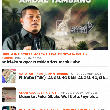
HUKUM
,
IN PICTURES
,
MOROWALI
,
PARLEMENTARIA
,
POLITIK
,
RUBRIK
Rabu, 7 Januari 2026
Safri Akan Lapor Presiden dan Desak Gube…
CATATAN PINGGIR
,
OPINI
,
RUBRIK
Jumat, 2 Januari 2026
PILKADA (TAK) LANGSUNG DAN LANGSUNG; SIA…
OLAHRAGA
,
RUBRIK
,
SPORT
Minggu, 21 Desember 2025
Musorkot Palu; Dibuka Wali Kota, Reynold…
HUKUM
,
MOROWALI UTARA
,
RUANG NETIZEN
,
RUBRIK
Selasa,