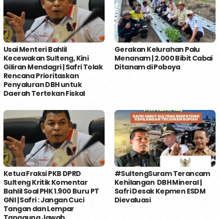
Usai Menteri Bahlil
Gerakan Kelurahan Palu
Kecewakan Sulteng, Kini
Menanam | 2.000 Bibit Cabai
Giliran Mendagri | Safri Tolak
Ditanam di Poboya
Rencana Prioritaskan
Penyaluran DBH untuk
Daerah Tertekan Fiskal
Ketua Fraksi PKB DPRD
#SultengSuram Terancam
Sulteng Kritik Komentar
Kehilangan DBH Mineral |
Bahlil Soal PHK 1.900 Buru PT
Safri Desak Kepmen ESDM
GNI | Safri : Jangan Cuci
Dievaluasi
Tangan dan Lempar
Tanggung Jawab