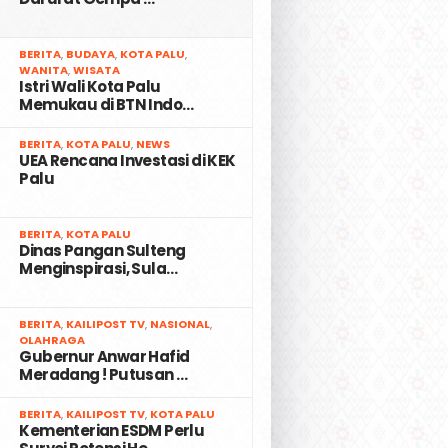
2
BERITA
,
BUDAYA
,
KOTA PALU
,
WANITA
,
WISATA
Istri Wali Kota Palu
Memukau di BTN Indo…
3
BERITA
,
KOTA PALU
,
NEWS
UEA Rencana Investasi di KEK
Palu
4
BERITA
,
KOTA PALU
Dinas Pangan Sulteng
Menginspirasi, Sula…
5
BERITA
,
KAILIPOST TV
,
NASIONAL
,
OLAHRAGA
Gubernur Anwar Hafid
Meradang ! Putusan …
6
BERITA
,
KAILIPOST TV
,
KOTA PALU
Kementerian ESDM Perlu