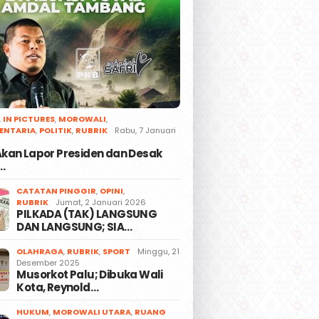
,
IN PICTURES
,
MOROWALI
,
ENTARIA
,
POLITIK
,
RUBRIK
Rabu, 7 Januari
 Akan Lapor Presiden dan Desak
…
CATATAN PINGGIR
,
OPINI
,
RUBRIK
Jumat, 2 Januari 2026
PILKADA (TAK) LANGSUNG
DAN LANGSUNG; SIA…
OLAHRAGA
,
RUBRIK
,
SPORT
Minggu, 21
Desember 2025
Musorkot Palu; Dibuka Wali
Kota, Reynold…
HUKUM
,
MOROWALI UTARA
,
RUANG