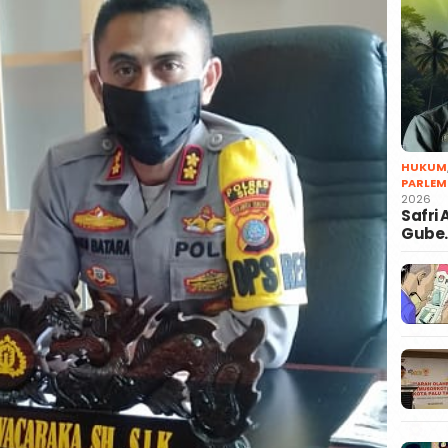
HUKUM
PARLEM
2026
Safri
Gube