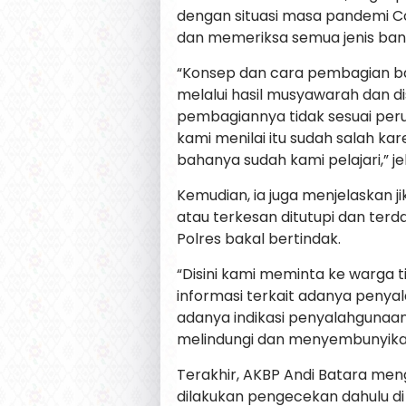
dengan situasi masa pandemi Co
dan memeriksa semua jenis ban
“Konsep dan cara pembagian ban
melalui hasil musyawarah dan 
pembagiannya tidak sesuai perun
kami menilai itu sudah salah ka
bahanya sudah kami pelajari,” jel
Kemudian, ia juga menjelaskan 
atau terkesan ditutupi dan te
Polres bakal bertindak.
“Disini kami meminta ke warga 
informasi terkait adanya penya
adanya indikasi penyalahgunaa
melindungi dan menyembunyikan 
Terakhir, AKBP Andi Batara men
dilakukan pengecekan dahulu di