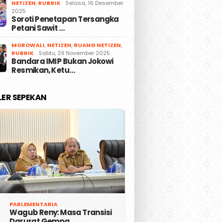
NETIZEN
,
RUBRIK
Selasa, 16 Desember
2025
Soroti Penetapan Tersangka
Petani Sawit …
MOROWALI
,
NETIZEN
,
RUANG NETIZEN
,
RUBRIK
Sabtu, 29 November 2025
Bandara IMIP Bukan Jokowi
Resmikan, Ketu…
LER SEPEKAN
PARLEMENTARIA
Wagub Reny: Masa Transisi
Darurat Gempa …