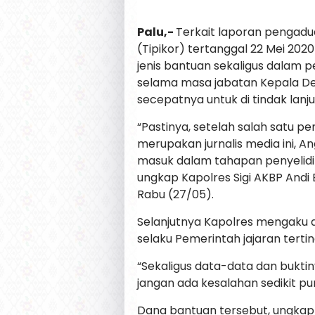
Palu,-
Terkait laporan pengadua
(Tipikor) tertanggal 22 Mei 202
jenis bantuan sekaligus dalam 
selama masa jabatan Kepala De
secepatnya untuk di tindak lanjut
“Pastinya, setelah salah satu 
merupakan jurnalis media ini, 
masuk dalam tahapan penyelidik
ungkap Kapolres Sigi AKBP Andi B
Rabu (27/05).
Selanjutnya Kapolres mengaku 
selaku Pemerintah jajaran tertingg
“Sekaligus data-data dan bukti
jangan ada kesalahan sedikit pun
Dana bantuan tersebut, ungkap 