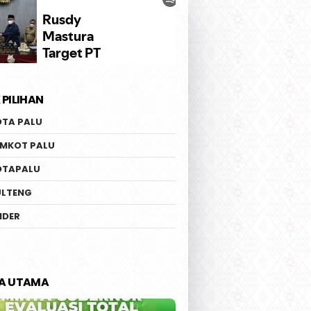
 PILIHAN
OTA PALU
EMKOT PALU
OTAPALU
ULTENG
IDER
TA UTAMA