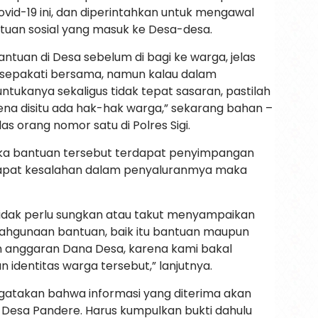
vid-19 ini, dan diperintahkan untuk mengawal
tuan sosial yang masuk ke Desa-desa.
tuan di Desa sebelum di bagi ke warga, jelas
disepakati bersama, namun kalau dalam
tukanya sekaligus tidak tepat sasaran, pastilah
rena disitu ada hak-hak warga,” sekarang bahan –
as orang nomor satu di Polres Sigi.
jika bantuan tersebut terdapat penyimpangan
rdapat kesalahan dalam penyaluranmya maka
tidak perlu sungkan atau takut menyampaikan
lahgunaan bantuan, baik itu bantuan maupun
n anggaran Dana Desa, karena kami bakal
identitas warga tersebut,” lanjutnya.
gatakan bahwa informasi yang diterima akan
 Desa Pandere. Harus kumpulkan bukti dahulu