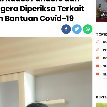
gera Diperiksa Terkait
n Bantuan Covid-19
TOPIK
K
P
K
S
SL
BERI