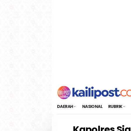
Loncat
tutup
ke
konten
DAERAH
NASIONAL
RUBRIK
Kapolres Si