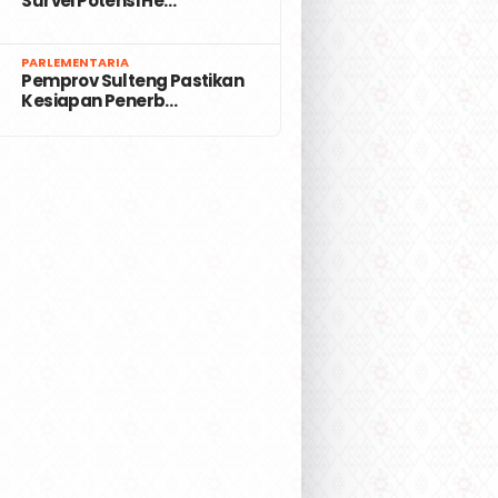
Survei Potensi He…
7
PARLEMENTARIA
Pemprov Sulteng Pastikan
Kesiapan Penerb…