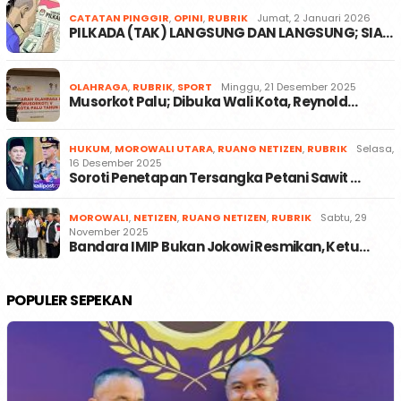
CATATAN PINGGIR
,
OPINI
,
RUBRIK
Jumat, 2 Januari 2026
PILKADA (TAK) LANGSUNG DAN LANGSUNG; SIA…
OLAHRAGA
,
RUBRIK
,
SPORT
Minggu, 21 Desember 2025
Musorkot Palu; Dibuka Wali Kota, Reynold…
HUKUM
,
MOROWALI UTARA
,
RUANG NETIZEN
,
RUBRIK
Selasa,
16 Desember 2025
Soroti Penetapan Tersangka Petani Sawit …
MOROWALI
,
NETIZEN
,
RUANG NETIZEN
,
RUBRIK
Sabtu, 29
November 2025
Bandara IMIP Bukan Jokowi Resmikan, Ketu…
POPULER SEPEKAN