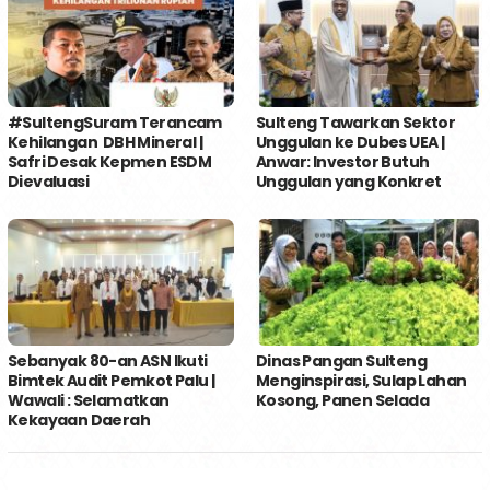
#SultengSuram Terancam
Sulteng Tawarkan Sektor
Kehilangan DBH Mineral |
Unggulan ke Dubes UEA |
Safri Desak Kepmen ESDM
Anwar: Investor Butuh
Dievaluasi
Unggulan yang Konkret
Sebanyak 80-an ASN Ikuti
Dinas Pangan Sulteng
Bimtek Audit Pemkot Palu |
Menginspirasi, Sulap Lahan
Wawali : Selamatkan
Kosong, Panen Selada
Kekayaan Daerah