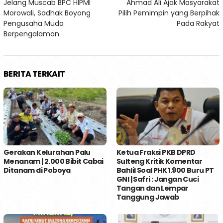
Jelang Muscab BPC HIPMI
Ahmad Ali Ajak Masyarakat
pos
Morowali, Sadhak Boyong
Pilih Pemimpin yang Berpihak
Pengusaha Muda
Pada Rakyat
Berpengalaman
BERITA TERKAIT
Gerakan Kelurahan Palu
Ketua Fraksi PKB DPRD
Menanam | 2.000 Bibit Cabai
Sulteng Kritik Komentar
Ditanam di Poboya
Bahlil Soal PHK 1.900 Buru PT
GNI | Safri : Jangan Cuci
Tangan dan Lempar
Tanggung Jawab