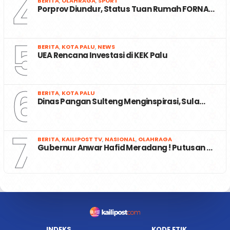
4
BERITA
,
OLAHRAGA
,
SPORT
Porprov Diundur, Status Tuan Rumah FORNA…
5
BERITA
,
KOTA PALU
,
NEWS
UEA Rencana Investasi di KEK Palu
6
BERITA
,
KOTA PALU
Dinas Pangan Sulteng Menginspirasi, Sula…
7
BERITA
,
KAILIPOST TV
,
NASIONAL
,
OLAHRAGA
Gubernur Anwar Hafid Meradang ! Putusan …
INDEKS
KODE ETIK