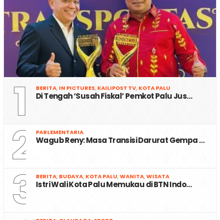
1
BERITA
,
IN PICTURES
,
KAILIPOST TV
,
KOTA PALU
Di Tengah ‘Susah Fiskal’ Pemkot Palu Jus…
2
PARLEMENTARIA
Wagub Reny: Masa Transisi Darurat Gempa …
3
BERITA
,
BUDAYA
,
KOTA PALU
,
WANITA
,
WISATA
Istri Wali Kota Palu Memukau di BTN Indo…