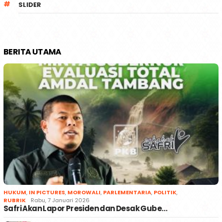
SLIDER
BERITA UTAMA
HUKUM
,
IN PICTURES
,
MOROWALI
,
PARLEMENTARIA
,
POLITIK
,
RUBRIK
Rabu, 7 Januari 2026
Safri Akan Lapor Presiden dan Desak Gube…