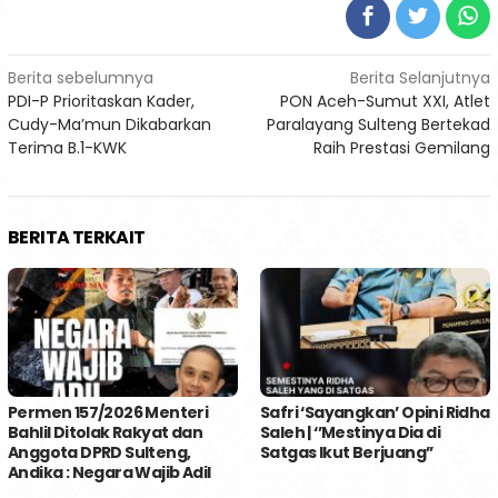
Navigasi
Berita sebelumnya
Berita Selanjutnya
PDI-P Prioritaskan Kader,
PON Aceh-Sumut XXI, Atlet
pos
Cudy-Ma’mun Dikabarkan
Paralayang Sulteng Bertekad
Terima B.1-KWK
Raih Prestasi Gemilang
BERITA TERKAIT
Permen 157/2026 Menteri
Safri ‘Sayangkan’ Opini Ridha
Bahlil Ditolak Rakyat dan
Saleh | ‘’Mestinya Dia di
Anggota DPRD Sulteng,
Satgas Ikut Berjuang’’
Andika : Negara Wajib Adil