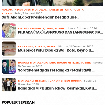
HUKUM
,
IN PICTURES
,
MOROWALI
,
PARLEMENTARIA
,
POLITIK
,
RUBRIK
Rabu, 7 Januari 2026
Safri Akan Lapor Presiden dan Desak Gube…
CATATAN PINGGIR
,
OPINI
,
RUBRIK
Jumat, 2 Januari 2026
PILKADA (TAK) LANGSUNG DAN LANGSUNG; SIA…
OLAHRAGA
,
RUBRIK
,
SPORT
Minggu, 21 Desember 2025
Musorkot Palu; Dibuka Wali Kota, Reynold…
HUKUM
,
MOROWALI UTARA
,
RUANG NETIZEN
,
RUBRIK
Selasa,
16 Desember 2025
Soroti Penetapan Tersangka Petani Sawit …
MOROWALI
,
NETIZEN
,
RUANG NETIZEN
,
RUBRIK
Sabtu, 29
November 2025
Bandara IMIP Bukan Jokowi Resmikan, Ketu…
POPULER SEPEKAN