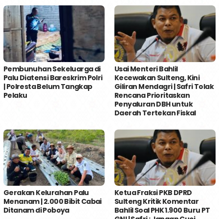
Pembunuhan Sekeluarga di
Usai Menteri Bahlil
Palu Diatensi Bareskrim Polri
Kecewakan Sulteng, Kini
| Polresta Belum Tangkap
Giliran Mendagri | Safri Tolak
Pelaku
Rencana Prioritaskan
Penyaluran DBH untuk
Daerah Tertekan Fiskal
Gerakan Kelurahan Palu
Ketua Fraksi PKB DPRD
Menanam | 2.000 Bibit Cabai
Sulteng Kritik Komentar
Ditanam di Poboya
Bahlil Soal PHK 1.900 Buru PT