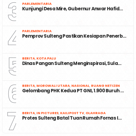
3
PARLEMENTARIA
Kunjungi Desa Mire, Gubernur Anwar Hafid…
4
PARLEMENTARIA
Pemprov Sulteng Pastikan Kesiapan Penerb…
5
BERITA
,
KOTA PALU
Dinas Pangan Sulteng Menginspirasi, Sula…
6
BERITA
,
MOROWALI UTARA
,
NASIONAL
,
RUANG NETIZEN
Gelombang PHK Kedua PT GNI, 1.900 Buruh …
7
BERITA
,
IN PICTURES
,
KAILIPOST TV
,
OLAHRAGA
Protes Sulteng Batal Tuan Rumah Fornas I…