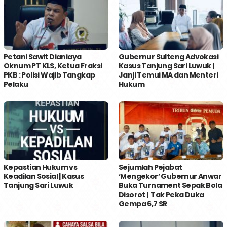
Petani Sawit Dianiaya
Gubernur Sulteng Advokasi
Oknum PT KLS, Ketua Fraksi
Kasus Tanjung Sari Luwuk |
PKB : Polisi Wajib Tangkap
Janji Temui MA dan Menteri
Pelaku
Hukum
Kepastian Hukum vs
Sejumlah Pejabat
Keadilan Sosial | Kasus
‘Mengekor’ Gubernur Anwar
Tanjung Sari Luwuk
Buka Turnament Sepak Bola
Disorot | Tak Peka Duka
Gempa 6,7 SR