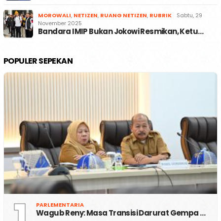
MOROWALI
,
NETIZEN
,
RUANG NETIZEN
,
RUBRIK
Sabtu, 29
November 2025
Bandara IMIP Bukan Jokowi Resmikan, Ketu…
POPULER SEPEKAN
1
PARLEMENTARIA
Wagub Reny: Masa Transisi Darurat Gempa …