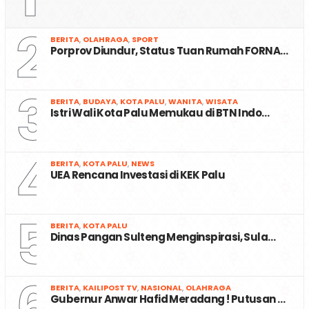
2
BERITA
,
OLAHRAGA
,
SPORT
Porprov Diundur, Status Tuan Rumah FORNA…
3
BERITA
,
BUDAYA
,
KOTA PALU
,
WANITA
,
WISATA
Istri Wali Kota Palu Memukau di BTN Indo…
4
BERITA
,
KOTA PALU
,
NEWS
UEA Rencana Investasi di KEK Palu
5
BERITA
,
KOTA PALU
Dinas Pangan Sulteng Menginspirasi, Sula…
6
BERITA
,
KAILIPOST TV
,
NASIONAL
,
OLAHRAGA
Gubernur Anwar Hafid Meradang ! Putusan …