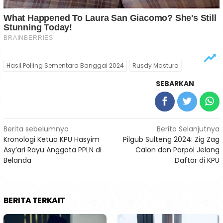
Hasil Polling Sementara Banggai 2024
Rusdy Mastura
SEBARKAN
Navigasi
Berita sebelumnya
Berita Selanjutnya
Kronologi Ketua KPU Hasyim
Pilgub Sulteng 2024: Zig Zag
pos
Asy’ari Rayu Anggota PPLN di
Calon dan Parpol Jelang
Belanda
Daftar di KPU
BERITA TERKAIT