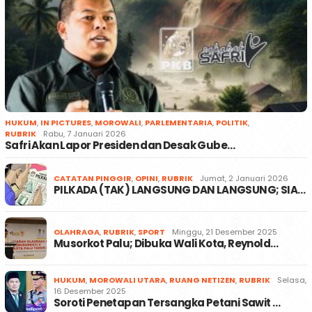
HUKUM
,
IN PICTURES
,
MOROWALI
,
PARLEMENTARIA
,
POLITIK
,
RUBRIK
Rabu, 7 Januari 2026
Safri Akan Lapor Presiden dan Desak Gube…
CATATAN PINGGIR
,
OPINI
,
RUBRIK
Jumat, 2 Januari 2026
PILKADA (TAK) LANGSUNG DAN LANGSUNG; SIA…
OLAHRAGA
,
RUBRIK
,
SPORT
Minggu, 21 Desember 2025
Musorkot Palu; Dibuka Wali Kota, Reynold…
HUKUM
,
MOROWALI UTARA
,
RUANG NETIZEN
,
RUBRIK
Selasa,
16 Desember 2025
Soroti Penetapan Tersangka Petani Sawit …