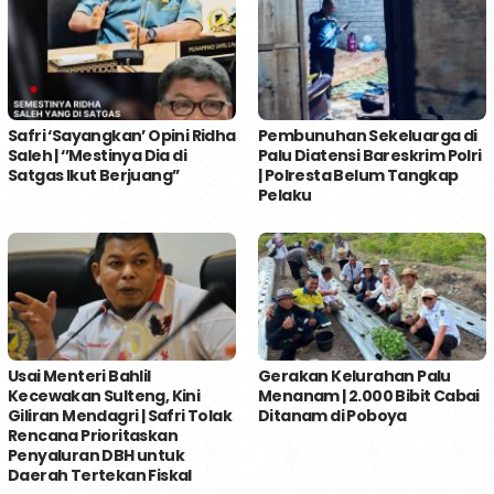
Safri ‘Sayangkan’ Opini Ridha
Pembunuhan Sekeluarga di
Saleh | ‘’Mestinya Dia di
Palu Diatensi Bareskrim Polri
Satgas Ikut Berjuang’’
| Polresta Belum Tangkap
Pelaku
Usai Menteri Bahlil
Gerakan Kelurahan Palu
Kecewakan Sulteng, Kini
Menanam | 2.000 Bibit Cabai
Giliran Mendagri | Safri Tolak
Ditanam di Poboya
Rencana Prioritaskan
Penyaluran DBH untuk
Daerah Tertekan Fiskal