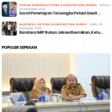
HUKUM
,
MOROWALI UTARA
,
RUANG NETIZEN
,
RUBRIK
Selasa,
16 Desember 2025
Soroti Penetapan Tersangka Petani Sawit …
MOROWALI
,
NETIZEN
,
RUANG NETIZEN
,
RUBRIK
Sabtu, 29
November 2025
Bandara IMIP Bukan Jokowi Resmikan, Ketu…
POPULER SEPEKAN