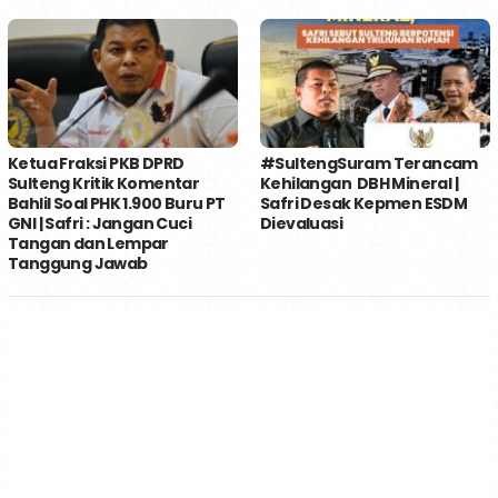
Ketua Fraksi PKB DPRD
#SultengSuram Terancam
Sulteng Kritik Komentar
Kehilangan DBH Mineral |
Bahlil Soal PHK 1.900 Buru PT
Safri Desak Kepmen ESDM
GNI | Safri : Jangan Cuci
Dievaluasi
Tangan dan Lempar
Tanggung Jawab