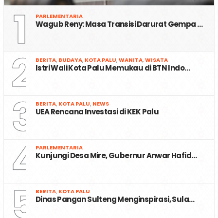
1
PARLEMENTARIA
Wagub Reny: Masa Transisi Darurat Gempa …
2
BERITA
,
BUDAYA
,
KOTA PALU
,
WANITA
,
WISATA
Istri Wali Kota Palu Memukau di BTN Indo…
3
BERITA
,
KOTA PALU
,
NEWS
UEA Rencana Investasi di KEK Palu
4
PARLEMENTARIA
Kunjungi Desa Mire, Gubernur Anwar Hafid…
5
BERITA
,
KOTA PALU
Dinas Pangan Sulteng Menginspirasi, Sula…