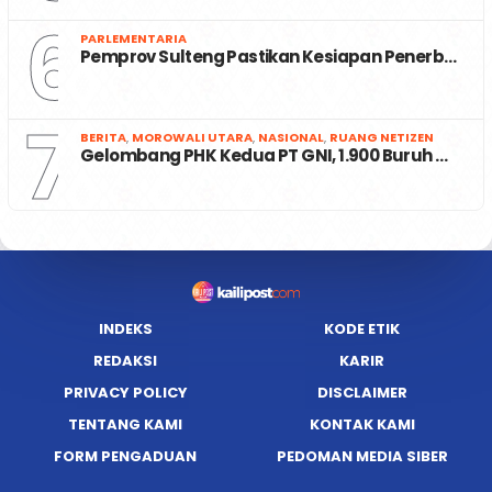
6
PARLEMENTARIA
Pemprov Sulteng Pastikan Kesiapan Penerb…
7
BERITA
,
MOROWALI UTARA
,
NASIONAL
,
RUANG NETIZEN
Gelombang PHK Kedua PT GNI, 1.900 Buruh …
INDEKS
KODE ETIK
REDAKSI
KARIR
PRIVACY POLICY
DISCLAIMER
TENTANG KAMI
KONTAK KAMI
FORM PENGADUAN
PEDOMAN MEDIA SIBER