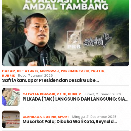
HUKUM
,
IN PICTURES
,
MOROWALI
,
PARLEMENTARIA
,
POLITIK
,
RUBRIK
Rabu, 7 Januari 2026
Safri Akan Lapor Presiden dan Desak Gube…
CATATAN PINGGIR
,
OPINI
,
RUBRIK
Jumat, 2 Januari 2026
PILKADA (TAK) LANGSUNG DAN LANGSUNG; SIA…
OLAHRAGA
,
RUBRIK
,
SPORT
Minggu, 21 Desember 2025
Musorkot Palu; Dibuka Wali Kota, Reynold…