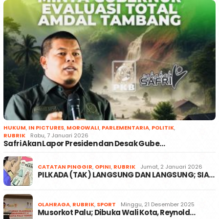
HUKUM
,
IN PICTURES
,
MOROWALI
,
PARLEMENTARIA
,
POLITIK
,
RUBRIK
Rabu, 7 Januari 2026
Safri Akan Lapor Presiden dan Desak Gube…
CATATAN PINGGIR
,
OPINI
,
RUBRIK
Jumat, 2 Januari 2026
PILKADA (TAK) LANGSUNG DAN LANGSUNG; SIA…
OLAHRAGA
,
RUBRIK
,
SPORT
Minggu, 21 Desember 2025
Musorkot Palu; Dibuka Wali Kota, Reynold…