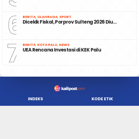
6
BERITA
,
OLAHRAGA
,
SPORT
Dicekik Fiskal, Porprov Sulteng 2026 Diu…
7
BERITA
,
KOTA PALU
,
NEWS
UEA Rencana Investasi di KEK Palu
INDEKS
KODE ETIK
REDAKSI
KARIR
PRIVACY POLICY
DISCLAIMER
TENTANG KAMI
KONTAK KAMI
FORM PENGADUAN
PEDOMAN MEDIA SIBER