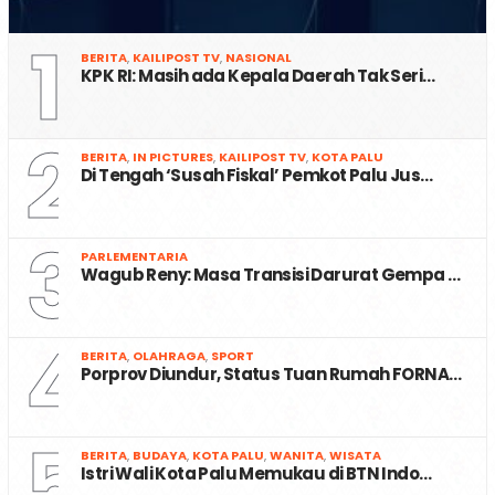
1
BERITA
,
KAILIPOST TV
,
NASIONAL
KPK RI: Masih ada Kepala Daerah Tak Seri…
2
BERITA
,
IN PICTURES
,
KAILIPOST TV
,
KOTA PALU
Di Tengah ‘Susah Fiskal’ Pemkot Palu Jus…
3
PARLEMENTARIA
Wagub Reny: Masa Transisi Darurat Gempa …
4
BERITA
,
OLAHRAGA
,
SPORT
Porprov Diundur, Status Tuan Rumah FORNA…
5
BERITA
,
BUDAYA
,
KOTA PALU
,
WANITA
,
WISATA
Istri Wali Kota Palu Memukau di BTN Indo…