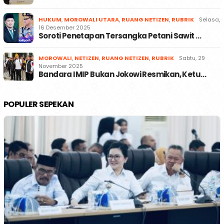
HUKUM
,
MOROWALI UTARA
,
RUANG NETIZEN
,
RUBRIK
Selasa,
16 Desember 2025
Soroti Penetapan Tersangka Petani Sawit …
MOROWALI
,
NETIZEN
,
RUANG NETIZEN
,
RUBRIK
Sabtu, 29
November 2025
Bandara IMIP Bukan Jokowi Resmikan, Ketu…
POPULER SEPEKAN