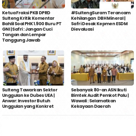
Ketua Fraksi PKB DPRD
#SultengSuram Terancam
Sulteng Kritik Komentar
Kehilangan DBH Mineral |
Bahlil Soal PHK 1.900 Buru PT
Safri Desak Kepmen ESDM
GNI | Safri : Jangan Cuci
Dievaluasi
Tangan dan Lempar
Tanggung Jawab
Sulteng Tawarkan Sektor
Sebanyak 80-an ASN Ikuti
Unggulan ke Dubes UEA |
Bimtek Audit Pemkot Palu |
Anwar: Investor Butuh
Wawali : Selamatkan
Unggulan yang Konkret
Kekayaan Daerah