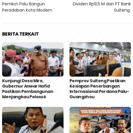
pos
Pemkot Palu Bangun
Dividen Rp9,5 M dari PT Bank
Peradaban Kota Modern
Sulteng
BERITA TERKAIT
Kunjungi Desa Mire,
Pemprov Sulteng Pastikan
Gubernur Anwar Hafid
Kesiapan Penerbangan
Pastikan Pembangunan
Internasional Perdana Palu-
Menjangkau Pelosok
Guangzhou