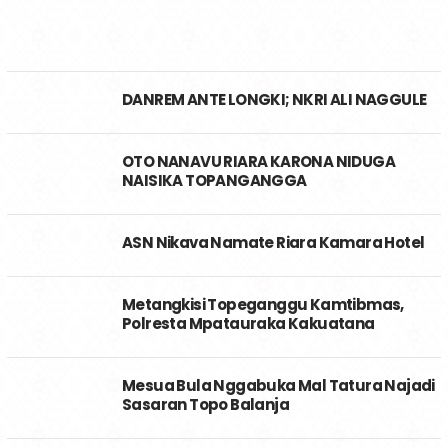
DANREM ANTE LONGKI; NKRI ALI NAGGULE
OTO NANAVU RIARA KARONA NIDUGA
NAISIKA TOPANGANGGA
ASN Nikava Namate Riara Kamara Hotel
Metangkisi Topeganggu Kamtibmas,
Polresta Mpatauraka Kakuatana
Mesua Bula Nggabuka Mal Tatura Najadi
Sasaran Topo Balanja