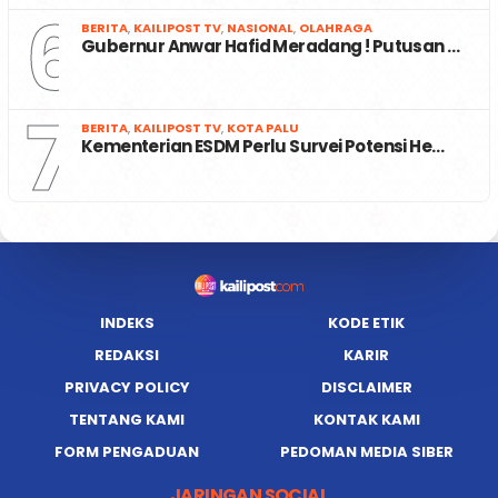
6
BERITA
,
KAILIPOST TV
,
NASIONAL
,
OLAHRAGA
Gubernur Anwar Hafid Meradang ! Putusan …
7
BERITA
,
KAILIPOST TV
,
KOTA PALU
Kementerian ESDM Perlu Survei Potensi He…
INDEKS
KODE ETIK
REDAKSI
KARIR
PRIVACY POLICY
DISCLAIMER
TENTANG KAMI
KONTAK KAMI
FORM PENGADUAN
PEDOMAN MEDIA SIBER
JARINGAN SOCIAL