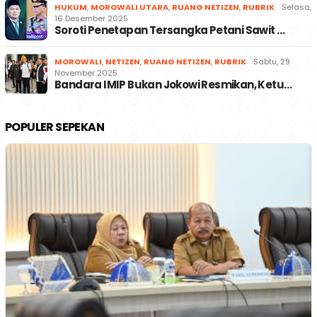
HUKUM
,
MOROWALI UTARA
,
RUANG NETIZEN
,
RUBRIK
Selasa,
16 Desember 2025
Soroti Penetapan Tersangka Petani Sawit …
MOROWALI
,
NETIZEN
,
RUANG NETIZEN
,
RUBRIK
Sabtu, 29
November 2025
Bandara IMIP Bukan Jokowi Resmikan, Ketu…
POPULER SEPEKAN