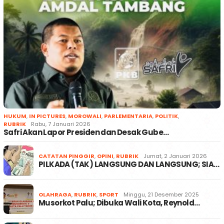
HUKUM
,
IN PICTURES
,
MOROWALI
,
PARLEMENTARIA
,
POLITIK
,
RUBRIK
Rabu, 7 Januari 2026
Safri Akan Lapor Presiden dan Desak Gube…
CATATAN PINGGIR
,
OPINI
,
RUBRIK
Jumat, 2 Januari 2026
PILKADA (TAK) LANGSUNG DAN LANGSUNG; SIA…
OLAHRAGA
,
RUBRIK
,
SPORT
Minggu, 21 Desember 2025
Musorkot Palu; Dibuka Wali Kota, Reynold…