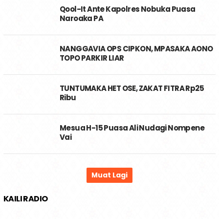
Qool-It Ante Kapolres Nobuka Puasa
Naroaka PA
NANGGAVIA OPS CIPKON, MPASAKA AONO
TOPO PARKIR LIAR
TUNTUMAKA HET OSE, ZAKAT FITRA Rp25
Ribu
Mesua H-15 Puasa Ali Nudagi Nompene
Vai
KAILI RADIO