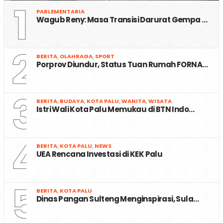
1
PARLEMENTARIA
Wagub Reny: Masa Transisi Darurat Gempa …
2
BERITA
,
OLAHRAGA
,
SPORT
Porprov Diundur, Status Tuan Rumah FORNA…
3
BERITA
,
BUDAYA
,
KOTA PALU
,
WANITA
,
WISATA
Istri Wali Kota Palu Memukau di BTN Indo…
4
BERITA
,
KOTA PALU
,
NEWS
UEA Rencana Investasi di KEK Palu
5
BERITA
,
KOTA PALU
Dinas Pangan Sulteng Menginspirasi, Sula…