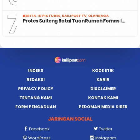
7
BERITA
,
IN PICTURES
,
KAILIPOST TV
,
OLAHRAGA
Protes Sulteng Batal Tuan Rumah Fornas I…
INDEKS
KODE ETIK
REDAKSI
KARIR
PRIVACY POLICY
DISCLAIMER
TENTANG KAMI
KONTAK KAMI
FORM PENGADUAN
PEDOMAN MEDIA SIBER
JARINGAN SOCIAL
Facebook
Twitter
WordPress
Instagram