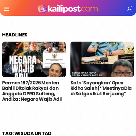
Menu
Mobile
HEADLINES
Permen 157/2026 Menteri
Safri ‘Sayangkan’ Opini
Bahlil Ditolak Rakyat dan
Ridha Saleh | ‘’Mestinya Dia
Anggota DPRD Sulteng,
di Satgas Ikut Berjuang’’
Andika : Negara Wajib Adil
TAG:
WISUDA UNTAD