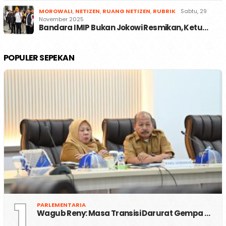
MOROWALI
,
NETIZEN
,
RUANG NETIZEN
,
RUBRIK
Sabtu, 29
November 2025
Bandara IMIP Bukan Jokowi Resmikan, Ketu…
POPULER SEPEKAN
1
PARLEMENTARIA
Wagub Reny: Masa Transisi Darurat Gempa …