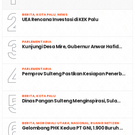
2
BERITA
,
KOTA PALU
,
NEWS
UEA Rencana Investasi di KEK Palu
3
PARLEMENTARIA
Kunjungi Desa Mire, Gubernur Anwar Hafid…
4
PARLEMENTARIA
Pemprov Sulteng Pastikan Kesiapan Penerb…
5
BERITA
,
KOTA PALU
Dinas Pangan Sulteng Menginspirasi, Sula…
6
BERITA
,
MOROWALI UTARA
,
NASIONAL
,
RUANG NETIZEN
Gelombang PHK Kedua PT GNI, 1.900 Buruh …