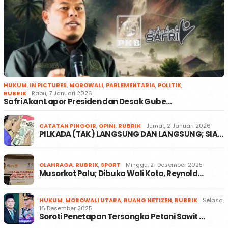
HUKUM
,
IN PICTURES
,
MOROWALI
,
PARLEMENTARIA
,
POLITIK
,
RUBRIK
Rabu, 7 Januari 2026
Safri Akan Lapor Presiden dan Desak Gube…
CATATAN PINGGIR
,
OPINI
,
RUBRIK
Jumat, 2 Januari 2026
PILKADA (TAK) LANGSUNG DAN LANGSUNG; SIA…
OLAHRAGA
,
RUBRIK
,
SPORT
Minggu, 21 Desember 2025
Musorkot Palu; Dibuka Wali Kota, Reynold…
HUKUM
,
MOROWALI UTARA
,
RUANG NETIZEN
,
RUBRIK
Selasa,
16 Desember 2025
Soroti Penetapan Tersangka Petani Sawit …