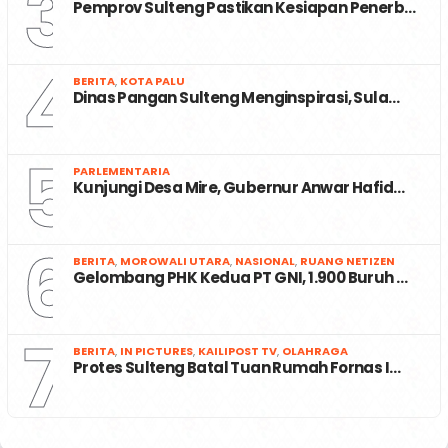
3
Pemprov Sulteng Pastikan Kesiapan Penerb…
4
BERITA
,
KOTA PALU
Dinas Pangan Sulteng Menginspirasi, Sula…
5
PARLEMENTARIA
Kunjungi Desa Mire, Gubernur Anwar Hafid…
6
BERITA
,
MOROWALI UTARA
,
NASIONAL
,
RUANG NETIZEN
Gelombang PHK Kedua PT GNI, 1.900 Buruh …
7
BERITA
,
IN PICTURES
,
KAILIPOST TV
,
OLAHRAGA
Protes Sulteng Batal Tuan Rumah Fornas I…