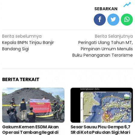
SEBARKAN
Navigasi
Berita sebelumnya
Berita Selanjutnya
Kepala BNPN Tinjau Banjir
Peringati Ulang Tahun MT,
pos
Bandang Sigi
Pimpinan Umum Menulis
Buku Penanganan Terorisme
BERITA TERKAIT
Gakum Kemen ESDM Akan
Sesar Sausu Picu Gempa 6,7
Operasi Tambang Ilegal di
SR di Kota Palu dan Sigi; Mari