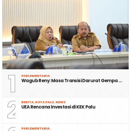
1
PARLEMENTARIA
Wagub Reny: Masa Transisi Darurat Gempa …
2
BERITA
,
KOTA PALU
,
NEWS
UEA Rencana Investasi di KEK Palu
PARLEMENTARIA