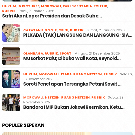
HUKUM
,
IN PICTURES
,
MOROWALI
,
PARLEMENTARIA
,
POLITIK
,
RUBRIK
Rabu, 7 Januari 2026
Safri Akan Lapor Presiden dan Desak Gube…
CATATAN PINGGIR
,
OPINI
,
RUBRIK
Jumat, 2 Januari 2026
PILKADA (TAK) LANGSUNG DAN LANGSUNG; SIA…
OLAHRAGA
,
RUBRIK
,
SPORT
Minggu, 21 Desember 2025
Musorkot Palu; Dibuka Wali Kota, Reynold…
HUKUM
,
MOROWALI UTARA
,
RUANG NETIZEN
,
RUBRIK
Selasa,
16 Desember 2025
Soroti Penetapan Tersangka Petani Sawit …
MOROWALI
,
NETIZEN
,
RUANG NETIZEN
,
RUBRIK
Sabtu, 29
November 2025
Bandara IMIP Bukan Jokowi Resmikan, Ketu…
POPULER SEPEKAN