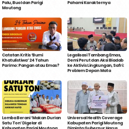
Palu, Buol dan Parigi
Pahami Karakternya
Moutong
Catatan Kritis ‘Bumi
Legalisasi Tambang Emas,
Khatulistiwa’ 24 Tahun
Demi Perut dan Aksi Biadab
Parimo: Pangan atau Emas?
ke Aktivis Lingkungan, Safri:
Problem Depan Mata
Lomba Berani ‘Makan Durian
Universal Health Coverage
Satu Ton’ Digelar di
Kabupaten Parigi Moutong
Kabupaten Parigi Moutong
Diminta Gubernur Harus