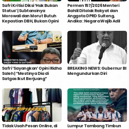
Safri Kritisi Diksi ‘Hak Bukan
Permen 157/2026 Menteri
Status’ | Subtansinya
Bahlil Ditolak Rakyat dan
Morowali dan Morut Butuh
Anggota DPRD Sulteng,
Kepastian DBH, Bukan Opini
Andika : Negara Wajib Adil
Safri ‘Sayangkan’ Opini Ridha
BREAKING NEWS: Gubernur BI
Saleh | ‘’Mestinya Dia di
Mengundurkan Diri
Satgas Ikut Berjuang’’
Tidak Usah Pesan Online, di
Lumpur Tambang Timbun