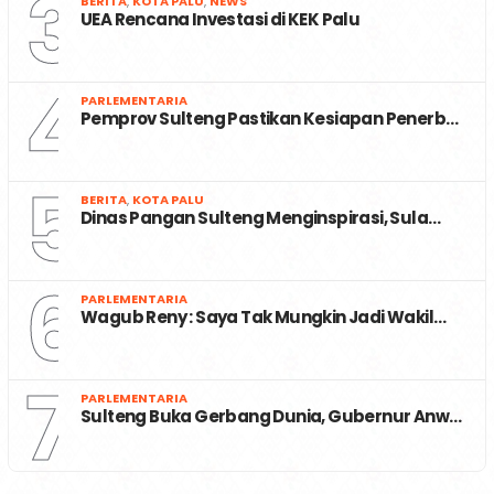
3
BERITA
,
KOTA PALU
,
NEWS
UEA Rencana Investasi di KEK Palu
4
PARLEMENTARIA
Pemprov Sulteng Pastikan Kesiapan Penerb…
5
BERITA
,
KOTA PALU
Dinas Pangan Sulteng Menginspirasi, Sula…
6
PARLEMENTARIA
Wagub Reny : Saya Tak Mungkin Jadi Wakil…
7
PARLEMENTARIA
Sulteng Buka Gerbang Dunia, Gubernur Anw…