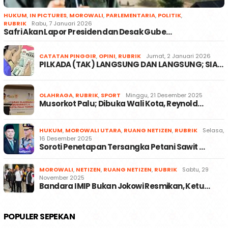
HUKUM
,
IN PICTURES
,
MOROWALI
,
PARLEMENTARIA
,
POLITIK
,
RUBRIK
Rabu, 7 Januari 2026
Safri Akan Lapor Presiden dan Desak Gube…
CATATAN PINGGIR
,
OPINI
,
RUBRIK
Jumat, 2 Januari 2026
PILKADA (TAK) LANGSUNG DAN LANGSUNG; SIA…
OLAHRAGA
,
RUBRIK
,
SPORT
Minggu, 21 Desember 2025
Musorkot Palu; Dibuka Wali Kota, Reynold…
HUKUM
,
MOROWALI UTARA
,
RUANG NETIZEN
,
RUBRIK
Selasa,
16 Desember 2025
Soroti Penetapan Tersangka Petani Sawit …
MOROWALI
,
NETIZEN
,
RUANG NETIZEN
,
RUBRIK
Sabtu, 29
November 2025
Bandara IMIP Bukan Jokowi Resmikan, Ketu…
POPULER SEPEKAN