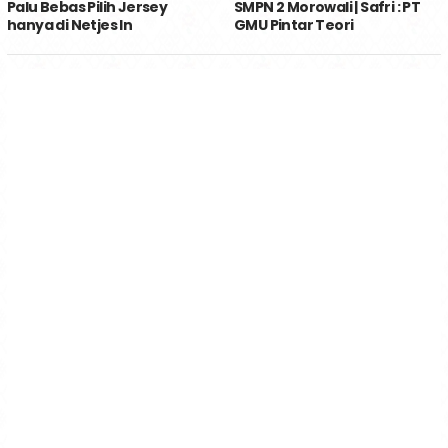
Palu Bebas Pilih Jersey
SMPN 2 Morowali | Safri : PT
hanya di Netjes In
GMU Pintar Teori