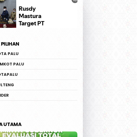
 PILIHAN
OTA PALU
EMKOT PALU
OTAPALU
ULTENG
IDER
TA UTAMA