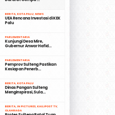
2
BERITA
,
KOTA PALU
,
NEWS
UEA Rencana Investasi di KEK
Palu
3
PARLEMENTARIA
Kunjungi Desa Mire,
Gubernur Anwar Hafid…
4
PARLEMENTARIA
Pemprov Sulteng Pastikan
Kesiapan Penerb…
5
BERITA
,
KOTA PALU
Dinas Pangan Sulteng
Menginspirasi, Sula…
6
BERITA
,
IN PICTURES
,
KAILIPOST TV
,
OLAHRAGA
Protes Sulteng Batal Tuan