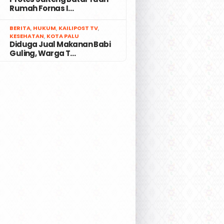
Rumah Fornas I…
7
BERITA
,
HUKUM
,
KAILIPOST TV
,
KESEHATAN
,
KOTA PALU
Diduga Jual Makanan Babi
Guling, Warga T…