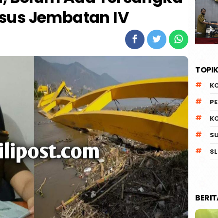
sus Jembatan IV
TOPIK
K
P
K
S
SL
BERI