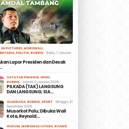
,
IN PICTURES
,
MOROWALI
,
ENTARIA
,
POLITIK
,
RUBRIK
Rabu, 7 Januari
 Akan Lapor Presiden dan Desak
…
CATATAN PINGGIR
,
OPINI
,
RUBRIK
Jumat, 2 Januari 2026
PILKADA (TAK) LANGSUNG
DAN LANGSUNG; SIA…
OLAHRAGA
,
RUBRIK
,
SPORT
Minggu, 21
Desember 2025
Musorkot Palu; Dibuka Wali
Kota, Reynold…
HUKUM
,
MOROWALI UTARA
,
RUANG