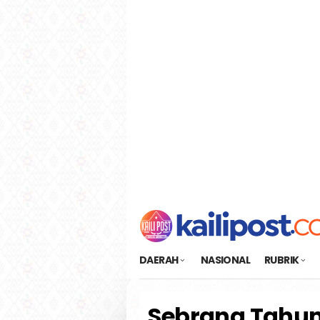
Loncat
tutup
ke
konten
DAERAH
NASIONAL
RUBRIK
Sebrang Tahun