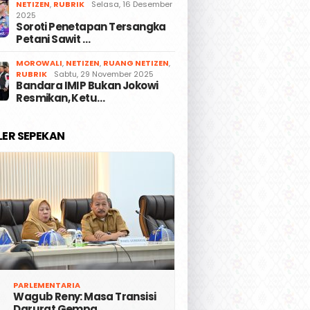
NETIZEN
,
RUBRIK
Selasa, 16 Desember
2025
Soroti Penetapan Tersangka
Petani Sawit …
MOROWALI
,
NETIZEN
,
RUANG NETIZEN
,
RUBRIK
Sabtu, 29 November 2025
Bandara IMIP Bukan Jokowi
Resmikan, Ketu…
LER SEPEKAN
PARLEMENTARIA
Wagub Reny: Masa Transisi
Darurat Gempa …