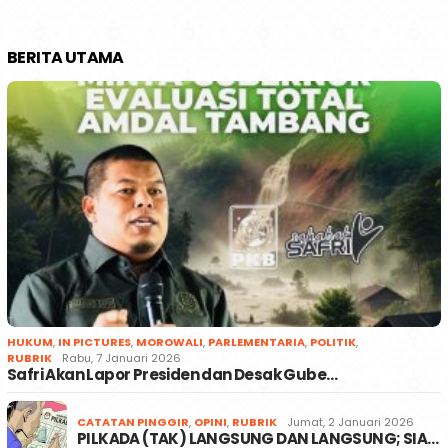
BERITA UTAMA
HUKUM
,
IN PICTURES
,
MOROWALI
,
PARLEMENTARIA
,
POLITIK
,
RUBRIK
Rabu, 7 Januari 2026
Safri Akan Lapor Presiden dan Desak Gube…
CATATAN PINGGIR
,
OPINI
,
RUBRIK
Jumat, 2 Januari 2026
PILKADA (TAK) LANGSUNG DAN LANGSUNG; SIA…