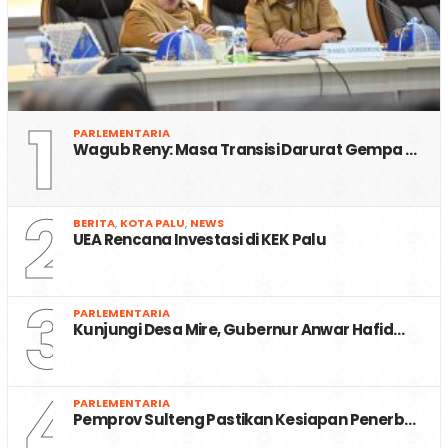
1
PARLEMENTARIA
Wagub Reny: Masa Transisi Darurat Gempa …
2
BERITA
,
KOTA PALU
,
NEWS
UEA Rencana Investasi di KEK Palu
3
PARLEMENTARIA
Kunjungi Desa Mire, Gubernur Anwar Hafid…
4
PARLEMENTARIA
Pemprov Sulteng Pastikan Kesiapan Penerb…