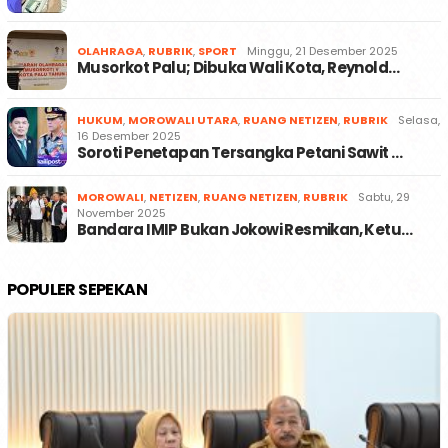
OLAHRAGA
,
RUBRIK
,
SPORT
Minggu, 21 Desember 2025
Musorkot Palu; Dibuka Wali Kota, Reynold…
HUKUM
,
MOROWALI UTARA
,
RUANG NETIZEN
,
RUBRIK
Selasa,
16 Desember 2025
Soroti Penetapan Tersangka Petani Sawit …
MOROWALI
,
NETIZEN
,
RUANG NETIZEN
,
RUBRIK
Sabtu, 29
November 2025
Bandara IMIP Bukan Jokowi Resmikan, Ketu…
POPULER SEPEKAN