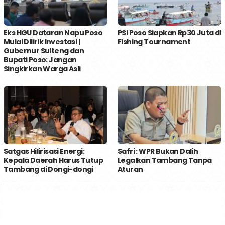
Eks HGU Dataran Napu Poso
PSI Poso Siapkan Rp30 Juta di
Mulai Dilirik Investasi |
Fishing Tournament
Gubernur Sulteng dan
Bupati Poso: Jangan
Singkirkan Warga Asli
Satgas Hilirisasi Energi:
Safri : WPR Bukan Dalih
Kepala Daerah Harus Tutup
Legalkan Tambang Tanpa
Tambang di Dongi-dongi
Aturan