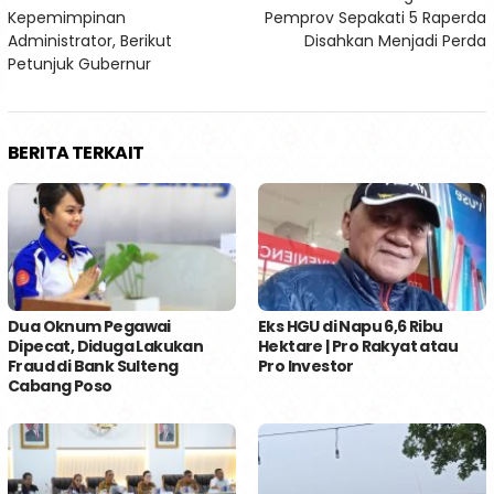
pos
Kepemimpinan
Pemprov Sepakati 5 Raperda
Administrator, Berikut
Disahkan Menjadi Perda
Petunjuk Gubernur
BERITA TERKAIT
Dua Oknum Pegawai
Eks HGU di Napu 6,6 Ribu
Dipecat, Diduga Lakukan
Hektare | Pro Rakyat atau
Fraud di Bank Sulteng
Pro Investor
Cabang Poso