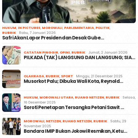
HUKUM
,
IN PICTURES
,
MOROWALI
,
PARLEMENTARIA
,
POLITIK
,
RUBRIK
Rabu, 7 Januari 2026
Safri Akan Lapor Presiden dan Desak Gube…
CATATAN PINGGIR
,
OPINI
,
RUBRIK
Jumat, 2 Januari 2026
PILKADA (TAK) LANGSUNG DAN LANGSUNG; SIA…
OLAHRAGA
,
RUBRIK
,
SPORT
Minggu, 21 Desember 2025
Musorkot Palu; Dibuka Wali Kota, Reynold…
HUKUM
,
MOROWALI UTARA
,
RUANG NETIZEN
,
RUBRIK
Selasa,
16 Desember 2025
Soroti Penetapan Tersangka Petani Sawit …
MOROWALI
,
NETIZEN
,
RUANG NETIZEN
,
RUBRIK
Sabtu, 29
November 2025
Bandara IMIP Bukan Jokowi Resmikan, Ketu…