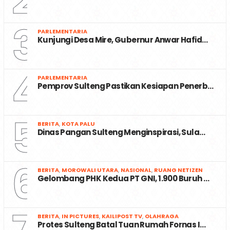
3
PARLEMENTARIA
Kunjungi Desa Mire, Gubernur Anwar Hafid…
4
PARLEMENTARIA
Pemprov Sulteng Pastikan Kesiapan Penerb…
5
BERITA
,
KOTA PALU
Dinas Pangan Sulteng Menginspirasi, Sula…
6
BERITA
,
MOROWALI UTARA
,
NASIONAL
,
RUANG NETIZEN
Gelombang PHK Kedua PT GNI, 1.900 Buruh …
BERITA
,
IN PICTURES
,
KAILIPOST TV
,
OLAHRAGA
Protes Sulteng Batal Tuan Rumah Fornas I…