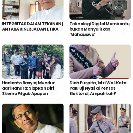
INTEGRITAS DALAM TEKANAN |
Teknologi Digital Membantu,
ANTARA KINERJA DAN ETIKA
bukan Menyulitkan
‘Mahasiswa’
Hadianto Rasyid; Mundur
Diah Puspita, Istri Wali Kota
dari Hanura; Siapkan Diri
Palu Uji Nyali di Pentas
Skema Pilgub Apapun
Elektoral, Ampuhkah?