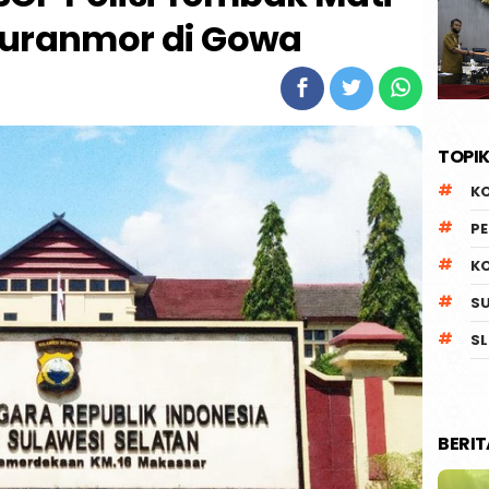
Curanmor di Gowa
TOPIK
K
P
K
S
SL
BERI