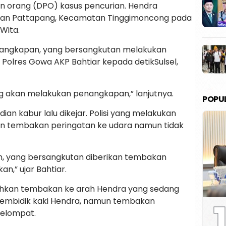
n orang (DPO) kasus pencurian. Hendra
ahan Pattapang, Kecamatan Tinggimoncong pada
 Wita.
nangkapan, yang bersangkutan melakukan
 Polres Gowa AKP Bahtiar kepada detikSulsel,
 akan melakukan penangkapan,” lanjutnya.
POPU
n kabur lalu dikejar. Polisi yang melakukan
 tembakan peringatan ke udara namun tidak
an, yang bersangkutan diberikan tembakan
n,” ujar Bahtiar.
ahkan tembakan ke arah Hendra yang sedang
1
i membidik kaki Hendra, namun tembakan
melompat.