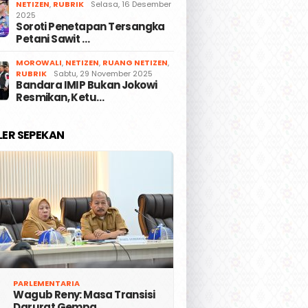
NETIZEN
,
RUBRIK
Selasa, 16 Desember
2025
Soroti Penetapan Tersangka
Petani Sawit …
MOROWALI
,
NETIZEN
,
RUANG NETIZEN
,
RUBRIK
Sabtu, 29 November 2025
Bandara IMIP Bukan Jokowi
Resmikan, Ketu…
LER SEPEKAN
PARLEMENTARIA
Wagub Reny: Masa Transisi
Darurat Gempa …