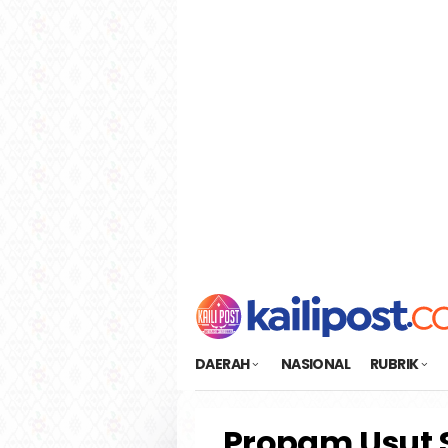
Loncat
tutup
ke
konten
DAERAH
NASIONAL
RUBRIK
Propam Usut S