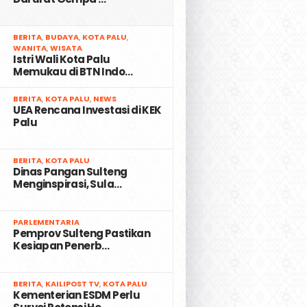
2
BERITA
,
BUDAYA
,
KOTA PALU
,
WANITA
,
WISATA
Istri Wali Kota Palu
Memukau di BTN Indo…
3
BERITA
,
KOTA PALU
,
NEWS
UEA Rencana Investasi di KEK
Palu
4
BERITA
,
KOTA PALU
Dinas Pangan Sulteng
Menginspirasi, Sula…
5
PARLEMENTARIA
Pemprov Sulteng Pastikan
Kesiapan Penerb…
6
BERITA
,
KAILIPOST TV
,
KOTA PALU
Kementerian ESDM Perlu