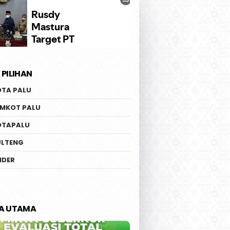
 PILIHAN
OTA PALU
EMKOT PALU
OTAPALU
ULTENG
IDER
TA UTAMA