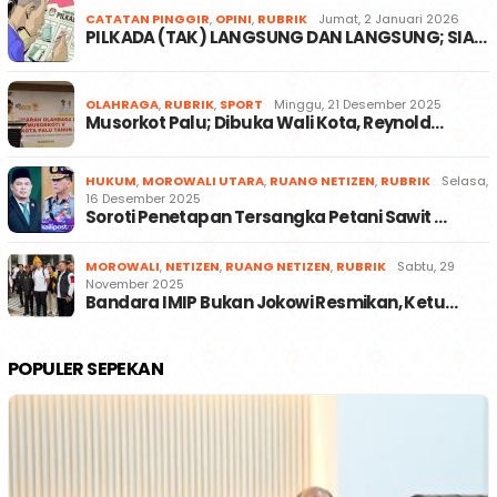
CATATAN PINGGIR
,
OPINI
,
RUBRIK
Jumat, 2 Januari 2026
PILKADA (TAK) LANGSUNG DAN LANGSUNG; SIA…
OLAHRAGA
,
RUBRIK
,
SPORT
Minggu, 21 Desember 2025
Musorkot Palu; Dibuka Wali Kota, Reynold…
HUKUM
,
MOROWALI UTARA
,
RUANG NETIZEN
,
RUBRIK
Selasa,
16 Desember 2025
Soroti Penetapan Tersangka Petani Sawit …
MOROWALI
,
NETIZEN
,
RUANG NETIZEN
,
RUBRIK
Sabtu, 29
November 2025
Bandara IMIP Bukan Jokowi Resmikan, Ketu…
POPULER SEPEKAN