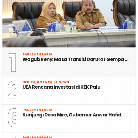
1
PARLEMENTARIA
Wagub Reny: Masa Transisi Darurat Gempa …
2
BERITA
,
KOTA PALU
,
NEWS
UEA Rencana Investasi di KEK Palu
3
PARLEMENTARIA
Kunjungi Desa Mire, Gubernur Anwar Hafid…
PARLEMENTARIA