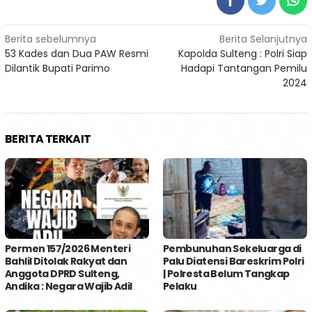
Navigasi
Berita sebelumnya
Berita Selanjutnya
53 Kades dan Dua PAW Resmi
Kapolda Sulteng : Polri Siap
pos
Dilantik Bupati Parimo
Hadapi Tantangan Pemilu
2024
BERITA TERKAIT
Permen 157/2026 Menteri
Pembunuhan Sekeluarga di
Bahlil Ditolak Rakyat dan
Palu Diatensi Bareskrim Polri
Anggota DPRD Sulteng,
| Polresta Belum Tangkap
Andika : Negara Wajib Adil
Pelaku