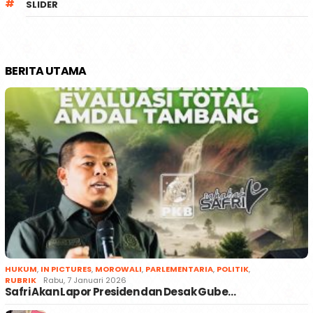
SLIDER
BERITA UTAMA
HUKUM
,
IN PICTURES
,
MOROWALI
,
PARLEMENTARIA
,
POLITIK
,
RUBRIK
Rabu, 7 Januari 2026
Safri Akan Lapor Presiden dan Desak Gube…