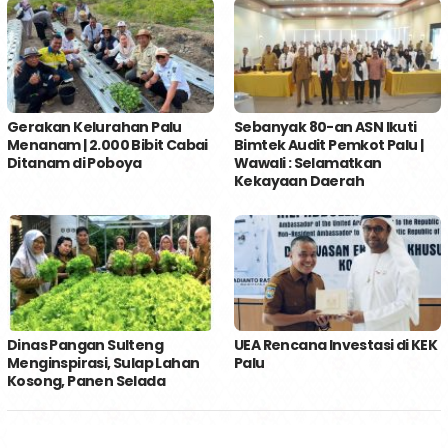
Gerakan Kelurahan Palu
Sebanyak 80-an ASN Ikuti
Menanam | 2.000 Bibit Cabai
Bimtek Audit Pemkot Palu |
Ditanam di Poboya
Wawali : Selamatkan
Kekayaan Daerah
Dinas Pangan Sulteng
UEA Rencana Investasi di KEK
Menginspirasi, Sulap Lahan
Palu
Kosong, Panen Selada