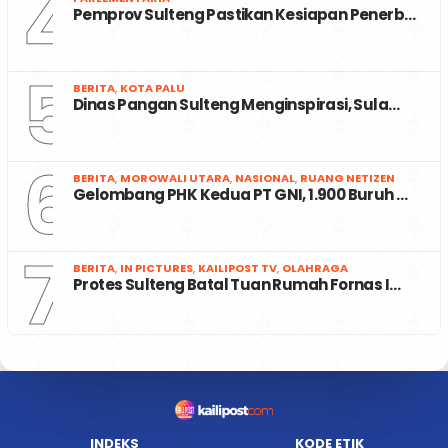
4
Pemprov Sulteng Pastikan Kesiapan Penerb…
5
BERITA
,
KOTA PALU
Dinas Pangan Sulteng Menginspirasi, Sula…
6
BERITA
,
MOROWALI UTARA
,
NASIONAL
,
RUANG NETIZEN
Gelombang PHK Kedua PT GNI, 1.900 Buruh …
7
BERITA
,
IN PICTURES
,
KAILIPOST TV
,
OLAHRAGA
Protes Sulteng Batal Tuan Rumah Fornas I…
INDEKS
KODE ETIK