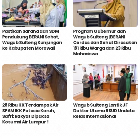
Pastikan Sarana dan SDM
Program Gubernur dan
Pendukung BERANI Sehat,
Wagub Sulteng | BERANI
Wagub Sulteng Kunjungan
Cerdas dan Sehat Dirasakan
ke Kabupaten Morowali
181 Ribu Warga dan 23 Ribu
Mahasiswa
28 Ribu KK Terdampak Air
Wagub Sulteng Lantik JF
SPAM IKK Petasia Keruh,
Dokter Utama RSUD Undata
Safri: Rakyat Dipaksa
kelas Internasional
Kosumsi Air Lumpur !