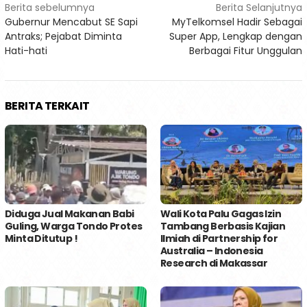
Navigasi
Berita sebelumnya
Berita Selanjutnya
Gubernur Mencabut SE Sapi
MyTelkomsel Hadir Sebagai
pos
Antraks; Pejabat Diminta
Super App, Lengkap dengan
Hati-hati
Berbagai Fitur Unggulan
BERITA TERKAIT
Diduga Jual Makanan Babi
Wali Kota Palu Gagas Izin
Guling, Warga Tondo Protes
Tambang Berbasis Kajian
Minta Ditutup !
Ilmiah di Partnership for
Australia – Indonesia
Research di Makassar