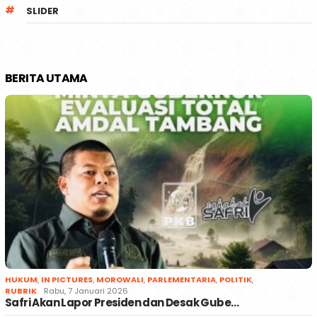
SLIDER
BERITA UTAMA
HUKUM
,
IN PICTURES
,
MOROWALI
,
PARLEMENTARIA
,
POLITIK
,
RUBRIK
Rabu, 7 Januari 2026
Safri Akan Lapor Presiden dan Desak Gube…