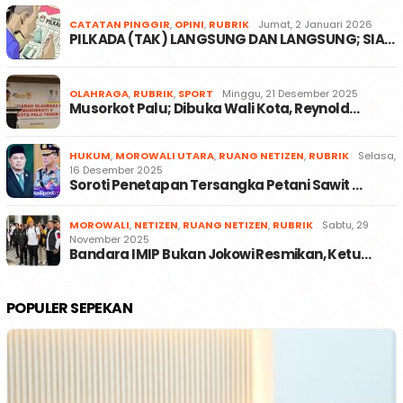
CATATAN PINGGIR
,
OPINI
,
RUBRIK
Jumat, 2 Januari 2026
PILKADA (TAK) LANGSUNG DAN LANGSUNG; SIA…
OLAHRAGA
,
RUBRIK
,
SPORT
Minggu, 21 Desember 2025
Musorkot Palu; Dibuka Wali Kota, Reynold…
HUKUM
,
MOROWALI UTARA
,
RUANG NETIZEN
,
RUBRIK
Selasa,
16 Desember 2025
Soroti Penetapan Tersangka Petani Sawit …
MOROWALI
,
NETIZEN
,
RUANG NETIZEN
,
RUBRIK
Sabtu, 29
November 2025
Bandara IMIP Bukan Jokowi Resmikan, Ketu…
POPULER SEPEKAN