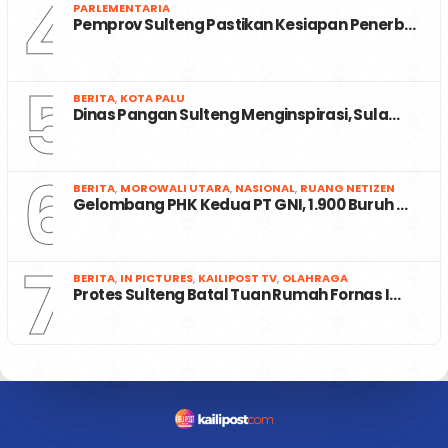
4
PARLEMENTARIA
Pemprov Sulteng Pastikan Kesiapan Penerb…
5
BERITA
,
KOTA PALU
Dinas Pangan Sulteng Menginspirasi, Sula…
6
BERITA
,
MOROWALI UTARA
,
NASIONAL
,
RUANG NETIZEN
Gelombang PHK Kedua PT GNI, 1.900 Buruh …
7
BERITA
,
IN PICTURES
,
KAILIPOST TV
,
OLAHRAGA
Protes Sulteng Batal Tuan Rumah Fornas I…