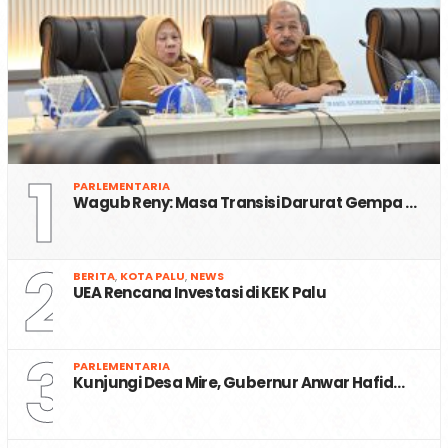
1
PARLEMENTARIA
Wagub Reny: Masa Transisi Darurat Gempa …
2
BERITA
,
KOTA PALU
,
NEWS
UEA Rencana Investasi di KEK Palu
3
PARLEMENTARIA
Kunjungi Desa Mire, Gubernur Anwar Hafid…