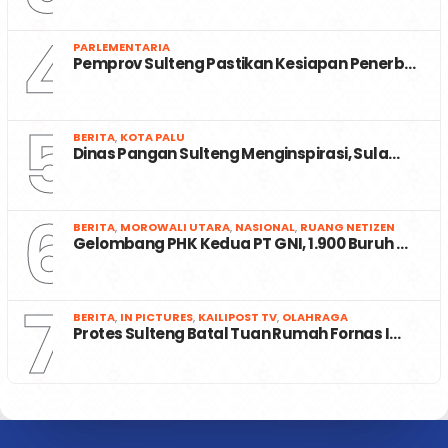
4
PARLEMENTARIA
Pemprov Sulteng Pastikan Kesiapan Penerb…
5
BERITA
,
KOTA PALU
Dinas Pangan Sulteng Menginspirasi, Sula…
6
BERITA
,
MOROWALI UTARA
,
NASIONAL
,
RUANG NETIZEN
Gelombang PHK Kedua PT GNI, 1.900 Buruh …
7
BERITA
,
IN PICTURES
,
KAILIPOST TV
,
OLAHRAGA
Protes Sulteng Batal Tuan Rumah Fornas I…