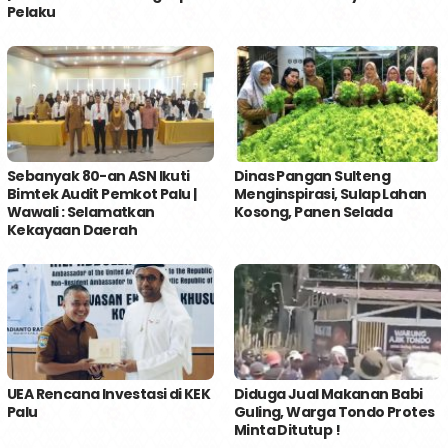
Pelaku
Sebanyak 80-an ASN Ikuti
Dinas Pangan Sulteng
Bimtek Audit Pemkot Palu |
Menginspirasi, Sulap Lahan
Wawali : Selamatkan
Kosong, Panen Selada
Kekayaan Daerah
UEA Rencana Investasi di KEK
Diduga Jual Makanan Babi
Palu
Guling, Warga Tondo Protes
Minta Ditutup !