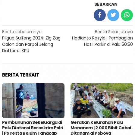
SEBARKAN
Navigasi
Berita sebelumnya
Berita Selanjutnya
Pilgub Sulteng 2024: Zig Zag
Hadianto Rasyid : Pembagian
pos
Calon dan Parpol Jelang
Hasil Parkir di Palu 50:50
Daftar di KPU
BERITA TERKAIT
Pembunuhan Sekeluarga di
Gerakan Kelurahan Palu
Palu Diatensi Bareskrim Polri
Menanam | 2.000 Bibit Cabai
| Polresta Belum Tangkap
Ditanam di Poboya