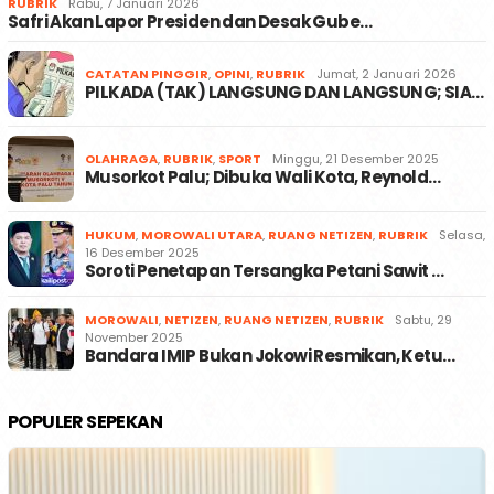
RUBRIK
Rabu, 7 Januari 2026
Safri Akan Lapor Presiden dan Desak Gube…
CATATAN PINGGIR
,
OPINI
,
RUBRIK
Jumat, 2 Januari 2026
PILKADA (TAK) LANGSUNG DAN LANGSUNG; SIA…
OLAHRAGA
,
RUBRIK
,
SPORT
Minggu, 21 Desember 2025
Musorkot Palu; Dibuka Wali Kota, Reynold…
HUKUM
,
MOROWALI UTARA
,
RUANG NETIZEN
,
RUBRIK
Selasa,
16 Desember 2025
Soroti Penetapan Tersangka Petani Sawit …
MOROWALI
,
NETIZEN
,
RUANG NETIZEN
,
RUBRIK
Sabtu, 29
November 2025
Bandara IMIP Bukan Jokowi Resmikan, Ketu…
POPULER SEPEKAN