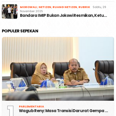
MOROWALI
,
NETIZEN
,
RUANG NETIZEN
,
RUBRIK
Sabtu, 29
November 2025
Bandara IMIP Bukan Jokowi Resmikan, Ketu…
POPULER SEPEKAN
1
PARLEMENTARIA
Wagub Reny: Masa Transisi Darurat Gempa …