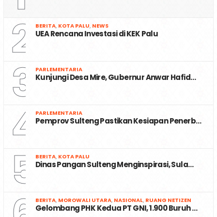
2
BERITA
,
KOTA PALU
,
NEWS
UEA Rencana Investasi di KEK Palu
3
PARLEMENTARIA
Kunjungi Desa Mire, Gubernur Anwar Hafid…
4
PARLEMENTARIA
Pemprov Sulteng Pastikan Kesiapan Penerb…
5
BERITA
,
KOTA PALU
Dinas Pangan Sulteng Menginspirasi, Sula…
6
BERITA
,
MOROWALI UTARA
,
NASIONAL
,
RUANG NETIZEN
Gelombang PHK Kedua PT GNI, 1.900 Buruh …