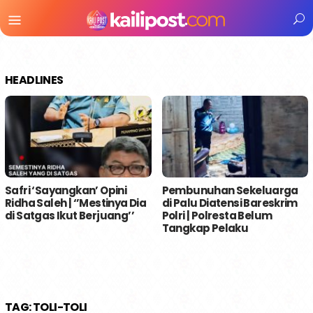
Menu
Mobile
HEADLINES
Safri ‘Sayangkan’ Opini
Pembunuhan Sekeluarga
Ridha Saleh | ‘’Mestinya Dia
di Palu Diatensi Bareskrim
di Satgas Ikut Berjuang’’
Polri | Polresta Belum
Tangkap Pelaku
TAG:
TOLI-TOLI