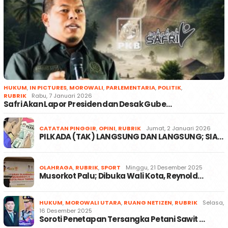
HUKUM
,
IN PICTURES
,
MOROWALI
,
PARLEMENTARIA
,
POLITIK
,
RUBRIK
Rabu, 7 Januari 2026
Safri Akan Lapor Presiden dan Desak Gube…
CATATAN PINGGIR
,
OPINI
,
RUBRIK
Jumat, 2 Januari 2026
PILKADA (TAK) LANGSUNG DAN LANGSUNG; SIA…
OLAHRAGA
,
RUBRIK
,
SPORT
Minggu, 21 Desember 2025
Musorkot Palu; Dibuka Wali Kota, Reynold…
HUKUM
,
MOROWALI UTARA
,
RUANG NETIZEN
,
RUBRIK
Selasa,
16 Desember 2025
Soroti Penetapan Tersangka Petani Sawit …