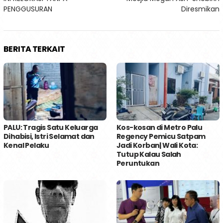
pos
PENGGUSURAN
Diresmikan
BERITA TERKAIT
PALU: Tragis Satu Keluarga
Kos-kosan di Metro Palu
Dihabisi, Istri Selamat dan
Regency Pemicu Satpam
Kenal Pelaku
Jadi Korban| Wali Kota:
Tutup Kalau Salah
Peruntukan