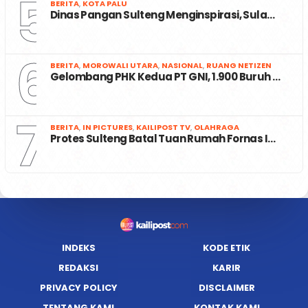
5
BERITA
,
KOTA PALU
Dinas Pangan Sulteng Menginspirasi, Sula…
6
BERITA
,
MOROWALI UTARA
,
NASIONAL
,
RUANG NETIZEN
Gelombang PHK Kedua PT GNI, 1.900 Buruh …
7
BERITA
,
IN PICTURES
,
KAILIPOST TV
,
OLAHRAGA
Protes Sulteng Batal Tuan Rumah Fornas I…
INDEKS
KODE ETIK
REDAKSI
KARIR
PRIVACY POLICY
DISCLAIMER
TENTANG KAMI
KONTAK KAMI