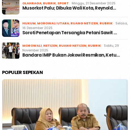
OLAHRAGA
,
RUBRIK
,
SPORT
Minggu, 21 Desember 2025
Musorkot Palu; Dibuka Wali Kota, Reynold…
HUKUM
,
MOROWALI UTARA
,
RUANG NETIZEN
,
RUBRIK
Selasa,
16 Desember 2025
Soroti Penetapan Tersangka Petani Sawit …
MOROWALI
,
NETIZEN
,
RUANG NETIZEN
,
RUBRIK
Sabtu, 29
November 2025
Bandara IMIP Bukan Jokowi Resmikan, Ketu…
POPULER SEPEKAN