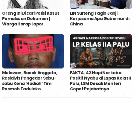
Orang Ini Dicari Polisi Kasus
LIN Sulteng Tagih Janji
Pemalsuan Dokumen |
Kerjasama Apa Gubernur di
Warga Harap Lapor
China
Melawan, Bacok Anggota,
FAKTA; 43 Napi Narkoba
Residivis Pengedar Sabu-
Positif Nyabu di Lapas Kelas II
sabu Kena ‘Hadiah’ Tim
Palu, LSM Desak Menteri
Resmob Tadulako
Copot Pejabatnya