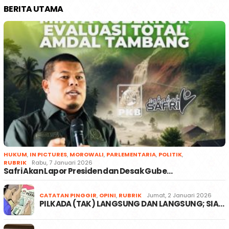
BERITA UTAMA
HUKUM
,
IN PICTURES
,
MOROWALI
,
PARLEMENTARIA
,
POLITIK
,
RUBRIK
Rabu, 7 Januari 2026
Safri Akan Lapor Presiden dan Desak Gube…
CATATAN PINGGIR
,
OPINI
,
RUBRIK
Jumat, 2 Januari 2026
PILKADA (TAK) LANGSUNG DAN LANGSUNG; SIA…