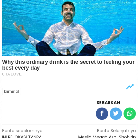
kriminal
SEBARKAN
Navigasi
Berita sebelumnya
Berita Selanjutnya
INI RELOKASI TANPA
Mesjid Megah Ash-Shobirin