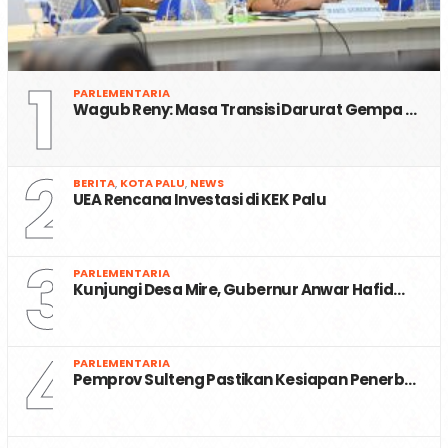
1
PARLEMENTARIA
Wagub Reny: Masa Transisi Darurat Gempa …
2
BERITA
,
KOTA PALU
,
NEWS
UEA Rencana Investasi di KEK Palu
3
PARLEMENTARIA
Kunjungi Desa Mire, Gubernur Anwar Hafid…
4
PARLEMENTARIA
Pemprov Sulteng Pastikan Kesiapan Penerb…