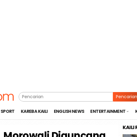
Pencaria
SPORT
KAREBA KAILI
ENGLISH NEWS
ENTERTAINMENT
KAILI
, Morowali Diguncang