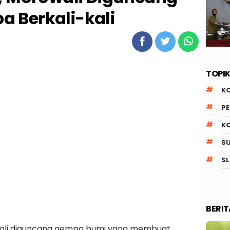
 Berkali-kali
TOPIK
K
P
K
S
SL
BERI
owali diguncang gempa bumi yang membuat