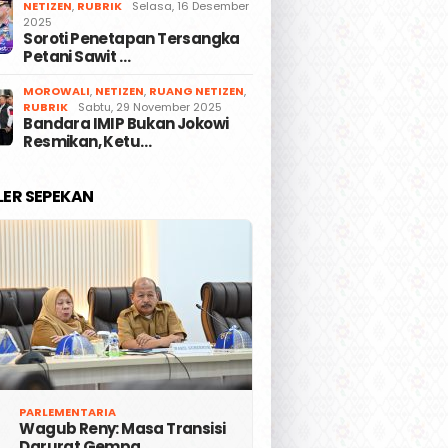
NETIZEN
,
RUBRIK
Selasa, 16 Desember
2025
Soroti Penetapan Tersangka
Petani Sawit …
MOROWALI
,
NETIZEN
,
RUANG NETIZEN
,
RUBRIK
Sabtu, 29 November 2025
Bandara IMIP Bukan Jokowi
Resmikan, Ketu…
LER SEPEKAN
PARLEMENTARIA
Wagub Reny: Masa Transisi
Darurat Gempa …