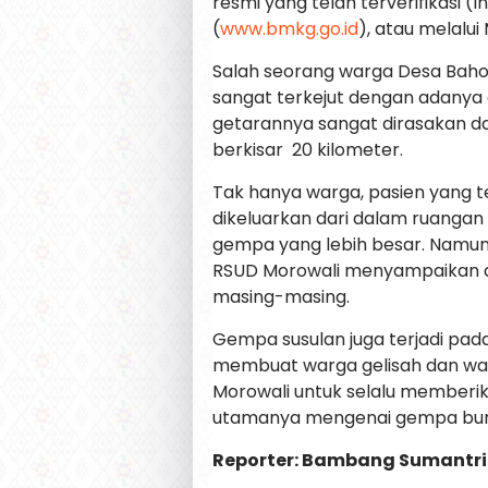
resmi yang telah terverifikasi 
(
www.bmkg.go.id
), atau melalu
Salah seorang warga Desa Ba
sangat terkejut dengan adanya 
getarannya sangat dirasakan da
berkisar 20 kilometer.
Tak hanya warga, pasien yang 
dikeluarkan dari dalam ruangan 
gempa yang lebih besar. Namun
RSUD Morowali menyampaikan a
masing-masing.
Gempa susulan juga terjadi pa
membuat warga gelisah dan wa
Morowali untuk selalu memberika
utamanya mengenai gempa bumi 
Reporter: Bambang Sumantri