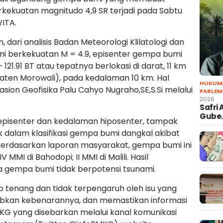
rkekuatan magnitudo 4,9 SR terjadi pada Sabtu
WITA.
, dari analisis Badan Meteorologi Klilatologi dan
ni berkekuatan M = 4.9, episenter gempa bumi
 121.91 BT atau tepatnya berlokasi di darat, 11 km
aten Morowali), pada kedalaman 10 km. Hal
HUKUM
sion Geofisika Palu Cahyo Nugraho,SE,S.Si melalui
PARLEM
2026
Safri
Gube
pisenter dan kedalaman hiposenter, tampak
dalam klasifikasi gempa bumi dangkal akibat
. Berdasarkan laporan masyarakat, gempa bumi ini
V MMI di Bahodopi; II MMI di Malili. Hasil
gempa bumi tidak berpotensi tsunami.
 tenang dan tidak terpengaruh oleh isu yang
abkan kebenarannya, dan memastikan informasi
KG yang disebarkan melalui kanal komunikasi