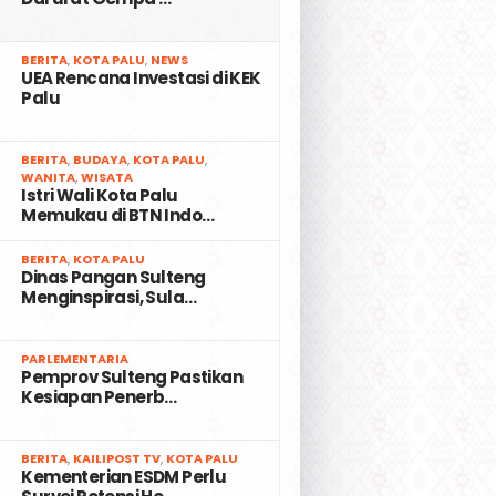
2
BERITA
,
KOTA PALU
,
NEWS
UEA Rencana Investasi di KEK
Palu
3
BERITA
,
BUDAYA
,
KOTA PALU
,
WANITA
,
WISATA
Istri Wali Kota Palu
Memukau di BTN Indo…
4
BERITA
,
KOTA PALU
Dinas Pangan Sulteng
Menginspirasi, Sula…
5
PARLEMENTARIA
Pemprov Sulteng Pastikan
Kesiapan Penerb…
6
BERITA
,
KAILIPOST TV
,
KOTA PALU
Kementerian ESDM Perlu