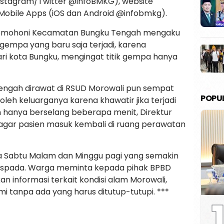
(Instagram/Twitter @infoBMKG), website
i Mobile Apps (iOS dan Android @infobmkg).
homohoni Kecamatan Bungku Tengah mengaku
gempa yang baru saja terjadi, karena
ri kota Bungku, mengingat titik gempa hanya
tengah dirawat di RSUD Morowali pun sempat
POPU
oleh keluarganya karena khawatir jika terjadi
 hanya berselang beberapa menit, Direktur
gar pasien masuk kembali di ruang perawatan
da Sabtu Malam dan Minggu pagi yang semakin
spada. Warga meminta kepada pihak BPBD
n informasi terkait kondisi alam Morowali,
tanpa ada yang harus ditutup-tutupi. ***
1