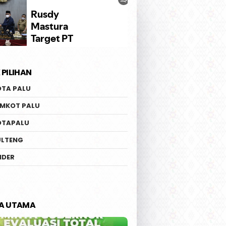
 PILIHAN
OTA PALU
EMKOT PALU
OTAPALU
ULTENG
IDER
TA UTAMA