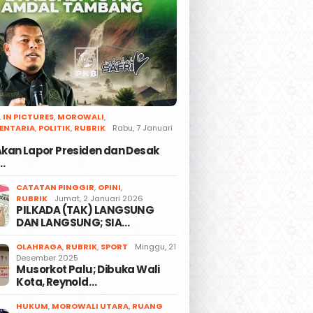
,
IN PICTURES
,
MOROWALI
,
ENTARIA
,
POLITIK
,
RUBRIK
Rabu, 7 Januari
 Akan Lapor Presiden dan Desak
…
CATATAN PINGGIR
,
OPINI
,
RUBRIK
Jumat, 2 Januari 2026
PILKADA (TAK) LANGSUNG
DAN LANGSUNG; SIA…
OLAHRAGA
,
RUBRIK
,
SPORT
Minggu, 21
Desember 2025
Musorkot Palu; Dibuka Wali
Kota, Reynold…
HUKUM
,
MOROWALI UTARA
,
RUANG