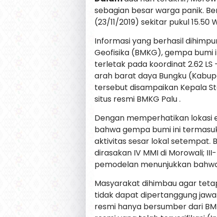
sebagian besar warga panik. Be
(23/11/2019) sekitar pukul 15.50 
Informasi yang berhasil dihimpun
Geofisika (BMKG), gempa bumi i
terletak pada koordinat 2.62 LS –
arah barat daya Bungku (Kabup
tersebut disampaikan Kepala Sta
situs resmi BMKG Palu .
Dengan memperhatikan lokasi e
bahwa gempa bumi ini termasuk 
aktivitas sesar lokal setempat
dirasakan IV MMI di Morowali; III-I
pemodelan menunjukkan bahwa 
Masyarakat dihimbau agar tetap
tidak dapat dipertanggung jaw
resmi hanya bersumber dari BM