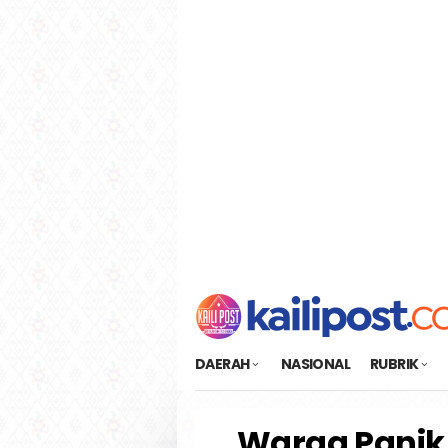
Loncat
tutup
ke
konten
DAERAH
NASIONAL
RUBRIK
Warga Panik