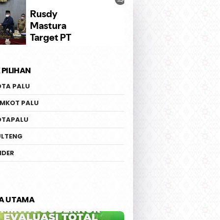
 PILIHAN
OTA PALU
EMKOT PALU
OTAPALU
ULTENG
IDER
TA UTAMA