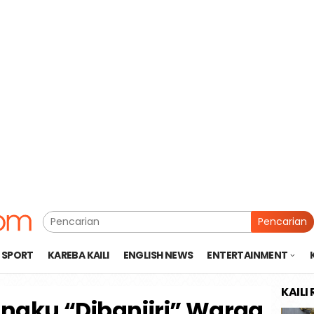
Pencarian
SPORT
KAREBA KAILI
ENGLISH NEWS
ENTERTAINMENT
KAILI
ngku “Dibanjiri” Warga