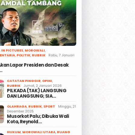
,
IN PICTURES
,
MOROWALI
,
ENTARIA
,
POLITIK
,
RUBRIK
Rabu, 7 Januari
 Akan Lapor Presiden dan Desak
…
CATATAN PINGGIR
,
OPINI
,
RUBRIK
Jumat, 2 Januari 2026
PILKADA (TAK) LANGSUNG
DAN LANGSUNG; SIA…
OLAHRAGA
,
RUBRIK
,
SPORT
Minggu, 21
Desember 2025
Musorkot Palu; Dibuka Wali
Kota, Reynold…
HUKUM
,
MOROWALI UTARA
,
RUANG