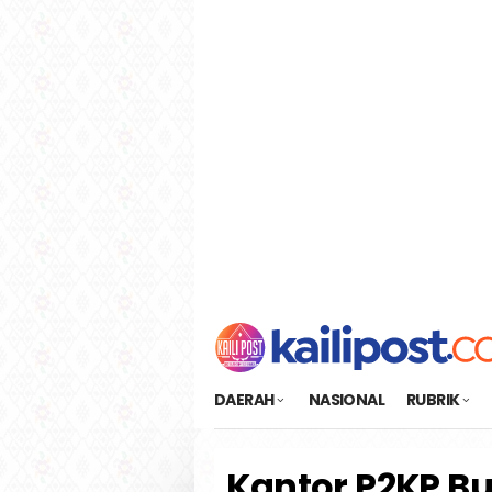
Loncat
tutup
ke
konten
DAERAH
NASIONAL
RUBRIK
Kantor P2KP Bu