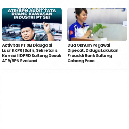
Aktivitas PT SEI Diduga di
Dua Oknum Pegawai
Luar KKPR | Safri, Sekretaris
Dipecat, Diduga Lakukan
Komisi III DPRD Sulteng Desak
Fraud di Bank Sulteng
ATR/BPN Evaluasi
Cabang Poso