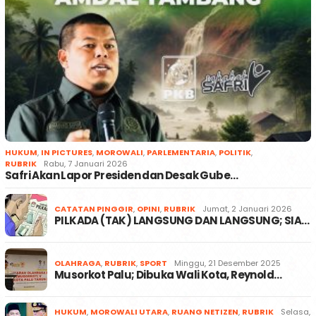
HUKUM
,
IN PICTURES
,
MOROWALI
,
PARLEMENTARIA
,
POLITIK
,
RUBRIK
Rabu, 7 Januari 2026
Safri Akan Lapor Presiden dan Desak Gube…
CATATAN PINGGIR
,
OPINI
,
RUBRIK
Jumat, 2 Januari 2026
PILKADA (TAK) LANGSUNG DAN LANGSUNG; SIA…
OLAHRAGA
,
RUBRIK
,
SPORT
Minggu, 21 Desember 2025
Musorkot Palu; Dibuka Wali Kota, Reynold…
HUKUM
,
MOROWALI UTARA
,
RUANG NETIZEN
,
RUBRIK
Selasa,