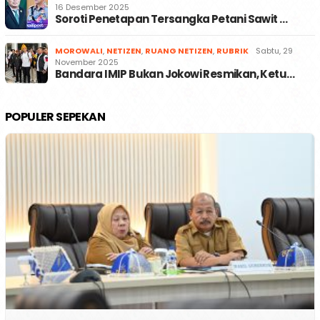
16 Desember 2025
Soroti Penetapan Tersangka Petani Sawit …
MOROWALI
,
NETIZEN
,
RUANG NETIZEN
,
RUBRIK
Sabtu, 29
November 2025
Bandara IMIP Bukan Jokowi Resmikan, Ketu…
POPULER SEPEKAN