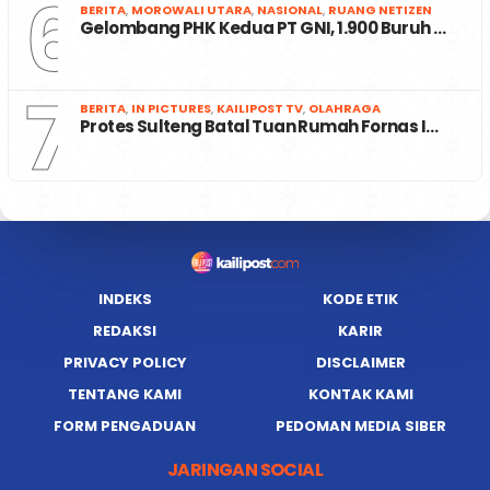
6
BERITA
,
MOROWALI UTARA
,
NASIONAL
,
RUANG NETIZEN
Gelombang PHK Kedua PT GNI, 1.900 Buruh …
7
BERITA
,
IN PICTURES
,
KAILIPOST TV
,
OLAHRAGA
Protes Sulteng Batal Tuan Rumah Fornas I…
INDEKS
KODE ETIK
REDAKSI
KARIR
PRIVACY POLICY
DISCLAIMER
TENTANG KAMI
KONTAK KAMI
FORM PENGADUAN
PEDOMAN MEDIA SIBER
JARINGAN SOCIAL