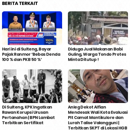
BERITA TERKAIT
Hari ini di Sulteng, Bayar
Diduga Jual Makanan Babi
Pajak Ranmor ‘Bebas Denda
Guling, Warga Tondo Protes
100 % dan PKB 50 %’
Minta Ditutup !
Di Sulteng, KPK Ingatkan
Anleg Dekot Alfian
Rawan Korupsi Urusan
Mendesak Wali Kota Evaluasi
Pertanahan | BPN Lambat
Plt Camat Mantikulore dan
Terbitkan Sertifikat
Lurah Talise Valangguni |
Terbitkan SKPT di Lokasi HGB