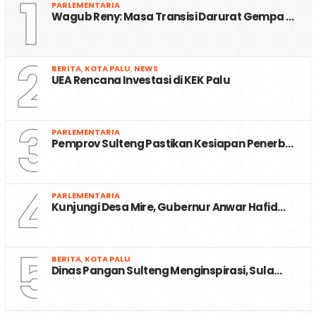
1
PARLEMENTARIA
Wagub Reny: Masa Transisi Darurat Gempa …
2
BERITA
,
KOTA PALU
,
NEWS
UEA Rencana Investasi di KEK Palu
3
PARLEMENTARIA
Pemprov Sulteng Pastikan Kesiapan Penerb…
4
PARLEMENTARIA
Kunjungi Desa Mire, Gubernur Anwar Hafid…
5
BERITA
,
KOTA PALU
Dinas Pangan Sulteng Menginspirasi, Sula…